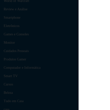
World of Warcraft
Review e Análise
Smartphone
Eletrônicos
Games e Consoles
Monitor
Cuidados Pessoais
Produtos Gamer
Computador e Informática
Smart TV
Cursos
Beleza
Tudo em Casa
casa