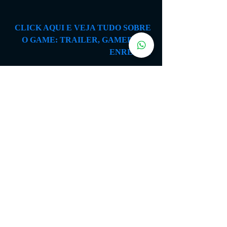
CLICK AQUI E VEJA TUDO SOBRE 
O GAME: TRAILER, GAMEPLAY, 
ENREDO...
IR A PÁGINA 2 > DO JOGO
ÚLTIMAS
Posts recentes
Ver tudo