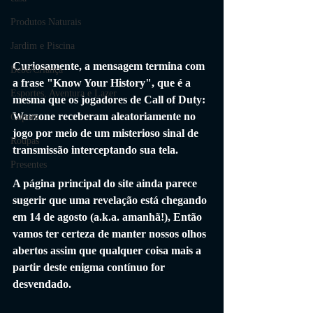
Produtos Naturais
Jardim e Piscina
Curiosamente, a mensagem termina com 
Bebê/Criança
a frase "Know Your History", que é a 
Esportes, Aventura e Lazer
mesma que os jogadores de Call of Duty: 
Warzone receberam aleatoriamente no 
Cupom
jogo por meio de um misterioso sinal de 
Roupas
transmissão interceptando sua tela.
Presentes
A página principal do site ainda parece 
sugerir que uma revelação está chegando 
em 14 de agosto (a.k.a. amanhã!), Então 
vamos ter certeza de manter nossos olhos 
abertos assim que qualquer coisa mais a 
partir deste enigma contínuo for 
desvendado.