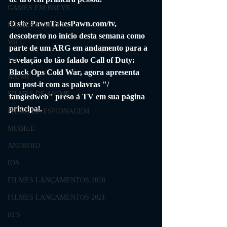
GAMES EM BREVE
O site PawnTakesPawn.com/tv, 
FILMES FAMÍLIA
descoberto no início desta semana como 
Wii U
parte de um ARG em andamento para a 
revelação do tão falado Call of Duty: 
VR
Black Ops Cold War, agora apresenta 
ANIME
um post-it com as palavras "/ 
FILMES DE ANIME
tangledweb" preso à TV em sua página 
principal.
FILME DE ESPIONAGEM
MOBILE
ANDROID
IOS
FILMES LANÇAMENTOS 2020
FILMES LANÇAMENTOS 2021
RTS