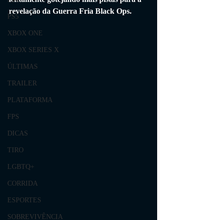
revelação da Guerra Fria Black Ops.
PS5
XBOX ONE
XBOX SERIES X
ÚLTIMAS
TRAILER
PLATAFORMA
FPS
DICAS
TIRO
LGBTQ+
CORRIDA
ESPORTES
SOBREVIVÊNCIA