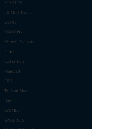
STEALTH
FILMES Thriller
GUIAS
MMORPG
Marvel's Avengers
Fortnite
Call of Duty
Minecraft
FIFA
Trials of Mana
Days Gone
ANIMES
ANÁLISES