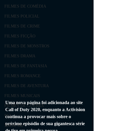
FILMES DE COMÉDIA
FILMES POLICIAL
FILMES DE CRIME
FILMES FICÇÃO
FILMES DE MONSTROS
FILMES DRAMA
FILMES DE FANTASIA
FILMES ROMANCE
FILMES DE AVENTURA
FILMES MUSICAIS
Uma nova página foi adicionada ao site 
FILMES DE GUERRA
Call of Duty 2020, enquanto a Activision 
PS3
continua a provocar mais sobre o 
próximo episódio de sua gigantesca série 
XBOX 360
de tiro em primeira pessoa.