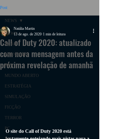
Post
NEWS
Natália Martin
NEWS
13 de ago. de 2020
1 min de leitura
Call of Duty 2020: atualizado
AÇÃO
com nova mensagem antes da
AVENTURA
próxima revelação de amanhã
RPG
MUNDO ABERTO
ESTRATÉGIA
SIMULAÇÃO
FICÇÃO
TERROR
PC
O site do Call of Duty 2020 está 
lentamente gotejando mais pistas para a 
PS4