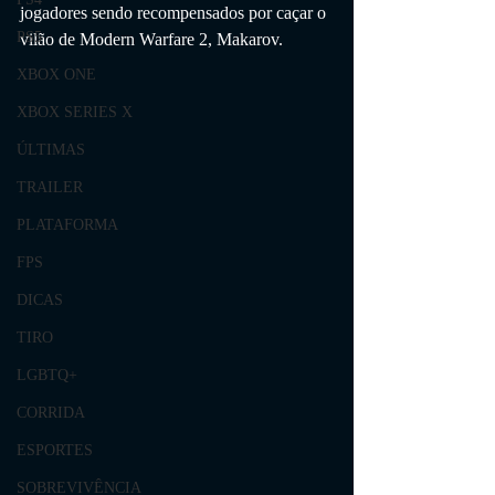
jogadores sendo recompensados ​​por caçar o 
PS5
vilão de Modern Warfare 2, Makarov.
XBOX ONE
XBOX SERIES X
ÚLTIMAS
TRAILER
PLATAFORMA
FPS
DICAS
TIRO
LGBTQ+
CORRIDA
ESPORTES
SOBREVIVÊNCIA