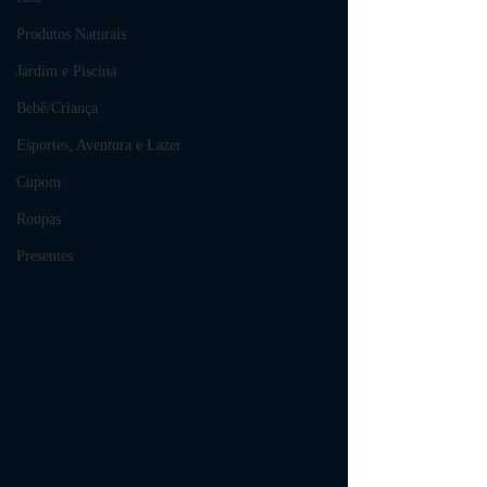
Produtos Naturais
Jardim e Piscina
Bebê/Criança
Esportes, Aventura e Lazer
Cupom
Roupas
Presentes