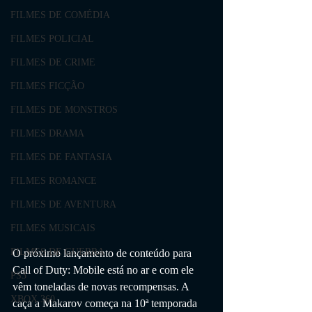
FILMES DE COMÉDIA
FILMES POLICIAL
FILMES DE CRIME
FILMES FICÇÃO
FILMES DE MONSTROS
FILMES DRAMA
FILMES DE FANTASIA
FILMES ROMANCE
FILMES DE AVENTURA
FILMES MUSICAIS
FILMES DE GUERRA
O próximo lançamento de conteúdo para 
Call of Duty: Mobile está no ar e com ele 
PS3
vêm toneladas de novas recompensas. A 
XBOX 360
caça a Makarov começa na 10ª temporada 