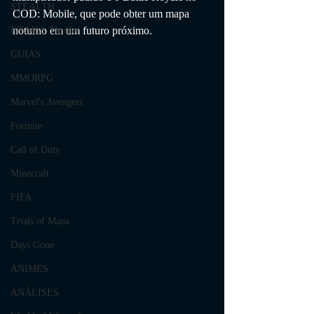
STEALTH
COD: Mobile, que pode obter um mapa 
noturno em um futuro próximo.
FILMES Thriller
GUIAS
MMORPG
Marvel's Avengers
Fortnite
Call of Duty
Minecraft
FIFA
Trials of Mana
Days Gone
ANIMES
ANÁLISES