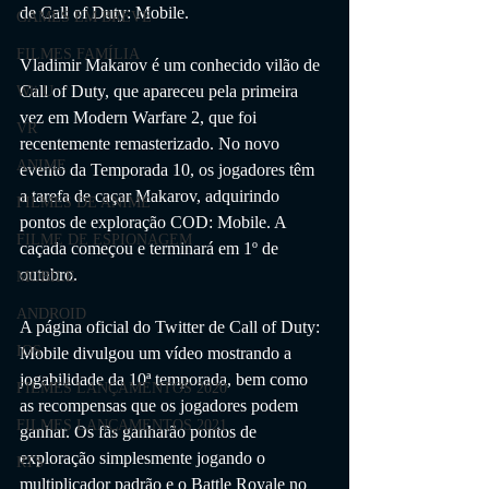
de Call of Duty: Mobile.
GAMES EM BREVE
FILMES FAMÍLIA
Vladimir Makarov é um conhecido vilão de 
Call of Duty, que apareceu pela primeira 
Wii U
vez em Modern Warfare 2, que foi 
VR
recentemente remasterizado. No novo 
ANIME
evento da Temporada 10, os jogadores têm 
a tarefa de caçar Makarov, adquirindo 
FILMES DE ANIME
pontos de exploração COD: Mobile. A 
FILME DE ESPIONAGEM
caçada começou e terminará em 1º de 
outubro.
MOBILE
ANDROID
A página oficial do Twitter de Call of Duty: 
IOS
Mobile divulgou um vídeo mostrando a 
jogabilidade da 10ª temporada, bem como 
FILMES LANÇAMENTOS 2020
as recompensas que os jogadores podem 
FILMES LANÇAMENTOS 2021
ganhar. Os fãs ganharão pontos de 
exploração simplesmente jogando o 
RTS
multiplicador padrão e o Battle Royale no 