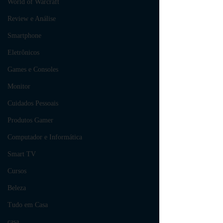
World of Warcraft
Review e Análise
Smartphone
Eletrônicos
Games e Consoles
Monitor
Cuidados Pessoais
Produtos Gamer
Computador e Informática
Smart TV
Cursos
Beleza
Tudo em Casa
casa