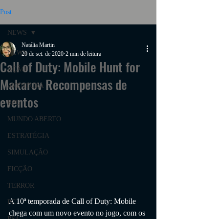
Post
NEWS
Natália Martin
NEWS
20 de set. de 2020
2 min de leitura
Call of Duty: Mobile Hunt for
AÇÃO
Makarov Recompensas de
AVENTURA
eventos
RPG
MUNDO ABERTO
ESTRATÉGIA
SIMULAÇÃO
FICÇÃO
TERROR
A 10ª temporada de Call of Duty: Mobile 
PC
chega com um novo evento no jogo, com os 
PS4