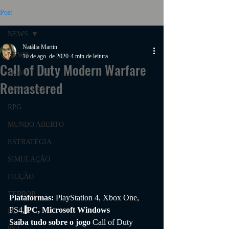
Post
NEWS
Natália Martin
NEWS
10 de ago. de 2020
4 min de leitura
Call of Duty Modern Warfare
AÇÃO
Remastered
AVENTURA
RPG
MUNDO ABERTO
ESTRATÉGIA
SIMULAÇÃO
FICÇÃO
TERROR
Plataformas: 
PlayStation 4, Xbox One, 
PS4,
PC, Microsoft Windows
PC
Saiba tudo sobre o jogo 
Call of Duty 
PS4