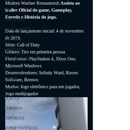
Modern Warfare Remastered
: Assista ao 
trailer Oficial do game, Gameplay, 
PS5
Enredo e História do jogo.
XBOX ONE
XBOX SERIES X
Data de lançamento inicial: 4 de novembro 
de 2016
ÚLTIMAS
Série: Call of Duty
TRAILER
Gênero: Tiro em primeira pessoa
Plataformas: PlayStation 4, Xbox One, 
PLATAFORMA
Microsoft Windows
FPS
Desenvolvedores: Infinity Ward, Raven 
DICAS
Software, Beenox
Modos: Jogo eletrônico para um jogador, 
TIRO
Jogo multijogador
LGBTQ+
CORRIDA
ESPORTES
SOBREVIVÊNCIA