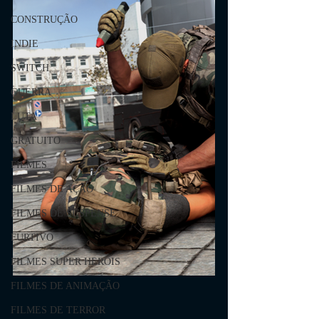
CONSTRUÇÃO
INDIE
SWITCH
GUERRA
LUTA
GRATUITO
FILMES
FILMES DE AÇÃO
FILMES DE SUSPENSE
FURTIVO
FILMES SUPER HERÓIS
FILMES DE ANIMAÇÃO
FILMES DE TERROR