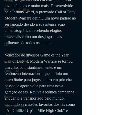
World of Warcraft
luz dinâmicos e muito mais. Desenvolvido 
Review e Análise
pela Infinity Ward, o premiado Call of Duty: 
Modern Warfare definiu um novo padrão ao 
Smartphone
ser lançado devido a sua intensa ação 
Eletrônicos
cinematográfica, recebendo elogios 
Games e Consoles
universais como um dos jogos mais 
influentes de todos os tempos. 
Monitor
Cuidados Pessoais
Vencedor de diversos Game of the Year, 
Call of Duty 4: Modern Warfare se tornou 
Produtos Gamer
um clássico instantaneamente; e um 
Computador e Informática
fenômeno internacional que definiu um 
novo limite para jogos de tiro em primeira 
Smart TV
pessoa, e agora volta para uma nova 
Cursos
geração de fãs. Reviva a icônica campanha 
Beleza
enquanto é transportado pelo mundo, 
incluindo as missões favoritas dos fãs como 
Tudo em Casa
"All Ghillied Up", "Mile High Club" e 
casa