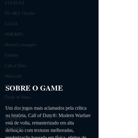
STEALTH
FILMES Thriller
GUIAS
MMORPG
Marvel's Avengers
Fortnite
Call of Duty
Minecraft
SOBRE O GAME                
FIFA
Trials of Mana
Um dos jogos mais aclamados pela crítica 
Days Gone
na história, Call of Duty®: Modern Warfare 
ANIMES
está de volta, remasterizado em alta 
ANÁLISES
definição com texturas melhoradas, 
renderização baseada em física, efeitos de 