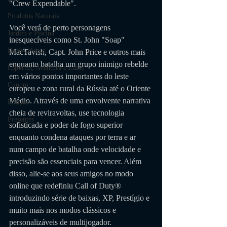
"Crew Expendable". 
Produtos Naturais
Você verá de perto personagens 
Jardim e Piscina
inesquecíveis como St. John "Soap" 
Bebê/Criança
MacTavish, Capt. John Price e outros mais 
enquanto batalha um grupo inimigo rebelde 
Esportes, Aventura e Lazer
em vários pontos importantes do leste 
Cupom
europeu e zona rural da Rússia até o Oriente 
Médio. Através de uma envolvente narrativa 
Roupas
cheia de reviravoltas, use tecnologia 
Presentes
sofisticada e poder de fogo superior 
enquanto condena ataques por terra e ar 
num campo de batalha onde velocidade e 
precisão são essenciais para vencer. Além 
disso, alie-se aos seus amigos no modo 
online que redefiniu Call of Duty® 
introduzindo série de baixas, XP, Prestígio e 
muito mais nos modos clássicos e 
personalizáveis de multijogador.