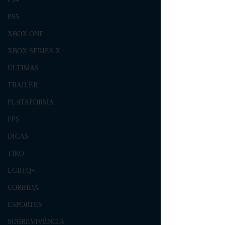
PS5
XBOX ONE
XBOX SERIES X
ÚLTIMAS
TRAILER
PLATAFORMA
FPS
DICAS
TIRO
LGBTQ+
CORRIDA
ESPORTES
SOBREVIVÊNCIA