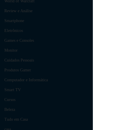
World of Warcraft
Review e Análise
Smartphone
Eletrônicos
Games e Consoles
Monitor
Cuidados Pessoais
Produtos Gamer
Computador e Informática
Smart TV
Cursos
Beleza
Tudo em Casa
casa