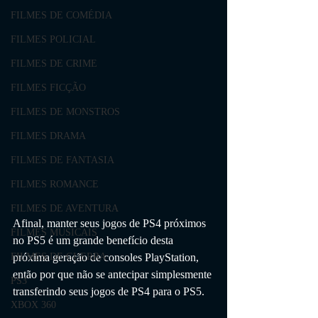
FILMES DE COMÉDIA
FILMES POLICIAL
FILMES DE CRIME
FILMES FICÇÃO
FILMES DE MONSTROS
FILMES DRAMA
FILMES DE FANTASIA
FILMES ROMANCE
FILMES DE AVENTURA
Afinal, manter seus jogos de PS4 próximos 
FILMES MUSICAIS
no PS5 é um grande benefício desta 
próxima geração de consoles PlayStation, 
FILMES DE GUERRA
então por que não se antecipar simplesmente 
PS3
transferindo seus jogos de PS4 para o PS5. 
XBOX 360