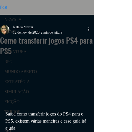
Post
NEWS
Natália Martin
NEWS
12 de nov. de 2020
2 min de leitura
Como transferir jogos PS4 para
AÇÃO
PS5
AVENTURA
RPG
MUNDO ABERTO
ESTRATÉGIA
SIMULAÇÃO
FICÇÃO
TERROR
Saiba como transferir jogos do PS4 para o 
PS5, existem várias maneiras e esse guia irá 
PC
ajuda.
PS4