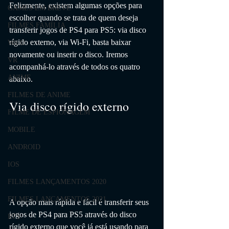
Felizmente, existem algumas opções para 
GAMES EM BREVE
escolher quando se trata de quem deseja 
FILMES FAMÍLIA
transferir jogos de PS4 para PS5: via disco 
rígido externo, via Wi-Fi, basta baixar 
Wii U
novamente ou inserir o disco. Iremos 
VR
acompanhá-lo através de todos os quatro 
ANIME
abaixo. 
FILMES DE ANIME
Via disco rígido externo
FILME DE ESPIONAGEM
MOBILE
ANDROID
IOS
FILMES LANÇAMENTOS 2020
FILMES LANÇAMENTOS 2021
A opção mais rápida e fácil é transferir seus 
jogos de PS4 para PS5 através do disco 
RTS
rígido externo que você já está usando para 