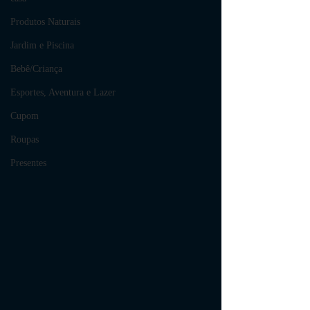
Produtos Naturais
Jardim e Piscina
Bebê/Criança
Esportes, Aventura e Lazer
Cupom
Roupas
Presentes