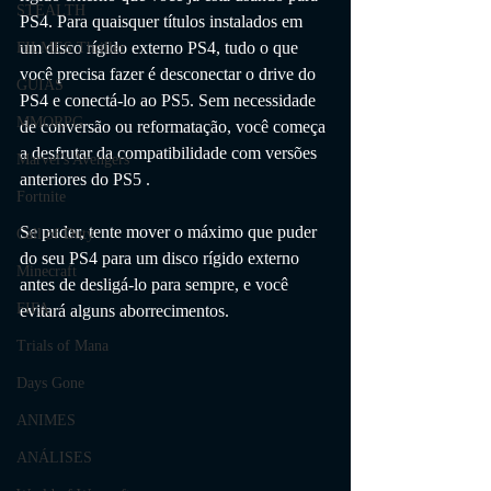
STEALTH
PS4. Para quaisquer títulos instalados em 
um disco rígido externo PS4, tudo o que 
FILMES Thriller
você precisa fazer é desconectar o drive do 
GUIAS
PS4 e conectá-lo ao PS5. Sem necessidade 
MMORPG
de conversão ou reformatação, você começa 
a desfrutar da compatibilidade com versões 
Marvel's Avengers
anteriores do PS5 .
Fortnite
Se puder, tente mover o máximo que puder 
Call of Duty
do seu PS4 para um disco rígido externo 
Minecraft
antes de desligá-lo para sempre, e você 
FIFA
evitará alguns aborrecimentos. 
Trials of Mana
Days Gone
ANIMES
ANÁLISES