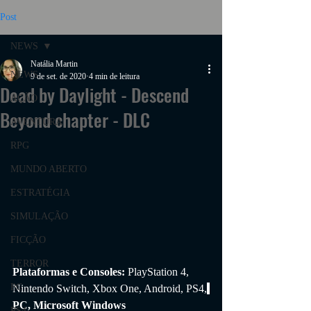
Post
NEWS
Natália Martin
NEWS
9 de set. de 2020
4 min de leitura
Dead by Daylight - Descend
AÇÃO
Beyond chapter - DLC
AVENTURA
RPG
MUNDO ABERTO
ESTRATÉGIA
SIMULAÇÃO
FICÇÃO
TERROR
Plataformas e Consoles: 
PlayStation 4, 
PC
Nintendo Switch, Xbox One, Android, PS4,
PC, Microsoft Windows
PS4