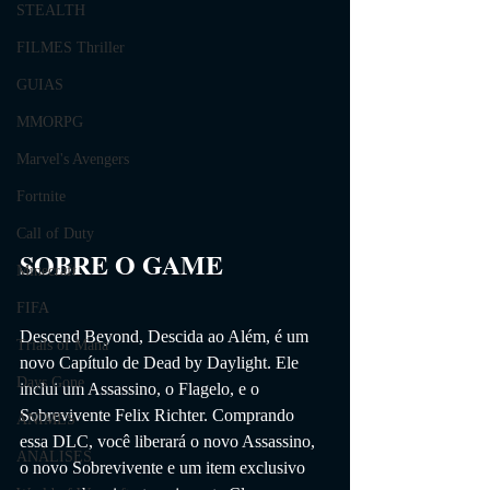
STEALTH
FILMES Thriller
GUIAS
MMORPG
Marvel's Avengers
Fortnite
Call of Duty
SOBRE O GAME                
Minecraft
FIFA
Descend Beyond, Descida ao Além, é um 
Trials of Mana
novo Capítulo de Dead by Daylight. Ele 
Days Gone
inclui um Assassino, o Flagelo, e o 
Sobrevivente Felix Richter. Comprando 
ANIMES
essa DLC, você liberará o novo Assassino, 
ANÁLISES
o novo Sobrevivente e um item exclusivo 