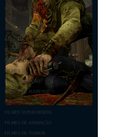
CONSTRUÇÃO
INDIE
SWITCH
GUERRA
LUTA
GRATUITO
FILMES
FILMES DE AÇÃO
FILMES DE SUSPENSE
FURTIVO
FILMES SUPER HERÓIS
FILMES DE ANIMAÇÃO
FILMES DE TERROR