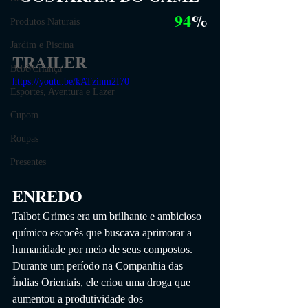
94
%
Produtos Naturais
Jardim e Piscina
TRAILER
Bebê/Criança
https://youtu.be/kATzinm2I70
Esportes, Aventura e Lazer
Cupom
Roupas
Presentes
ENREDO
Talbot Grimes era um brilhante e ambicioso 
químico escocês que buscava aprimorar a 
humanidade por meio de seus compostos. 
Durante um período na Companhia das 
Índias Orientais, ele criou uma droga que 
aumentou a produtividade dos 