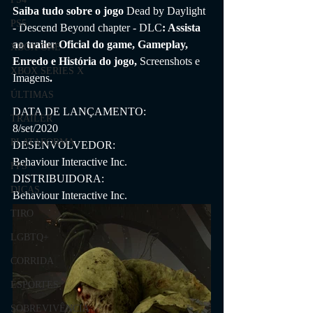
Saiba tudo sobre o jogo 
Dead by Daylight 
PS5
- Descend Beyond chapter - DLC
: Assista 
ao trailer Oficial do game, Gameplay, 
XBOX ONE
Enredo e História do jogo, 
Screenshots e 
XBOX SERIES X
Imagens
.
ÚLTIMAS
DATA DE LANÇAMENTO:
TRAILER
8/set/2020
PLATAFORMA
DESENVOLVEDOR:
Behaviour Interactive Inc.
FPS
DISTRIBUIDORA:
DICAS
Behaviour Interactive Inc.
TIRO
LGBTQ+
CORRIDA
ESPORTES
SOBREVIVÊNCIA