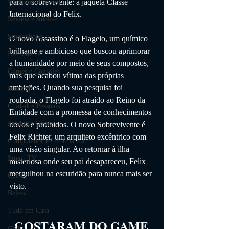
para o sobrevivente: a jaqueta Classe 
World of Warcraft
Internacional do Felix.
Review e Análise
Smartphone
O novo Assassino é o Flagelo, um químico 
brilhante e ambicioso que buscou aprimorar 
Eletrônicos
a humanidade por meio de seus compostos, 
Games e Consoles
mas que acabou vítima das próprias 
ambições. Quando sua pesquisa foi 
Monitor
roubada, o Flagelo foi atraído ao Reino da 
Cuidados Pessoais
Entidade com a promessa de conhecimentos 
Produtos Gamer
novos e proibidos. O novo Sobrevivente é 
Felix Richter, um arquiteto excêntrico com 
Computador e Informática
uma visão singular. Ao retornar à ilha 
Smart TV
misteriosa onde seu pai desapareceu, Felix 
mergulhou na escuridão para nunca mais ser 
Cursos
visto.
Beleza
Tudo em Casa
GOSTARAM DO GAME
casa