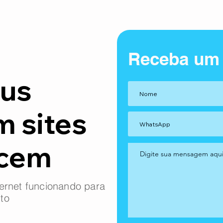
Receba um
us
m sites
ncem
ernet funcionando para
to