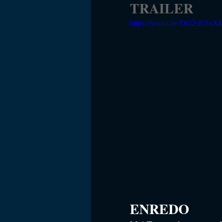
TRAILER
https://youtu.be/DG2sfc5xX
ENREDO