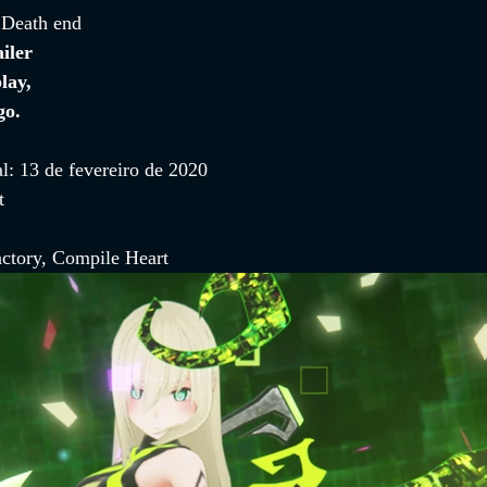
 
Death end 
ailer 
lay, 
go.
l: 13 de fevereiro de 2020
t
ctory, Compile Heart