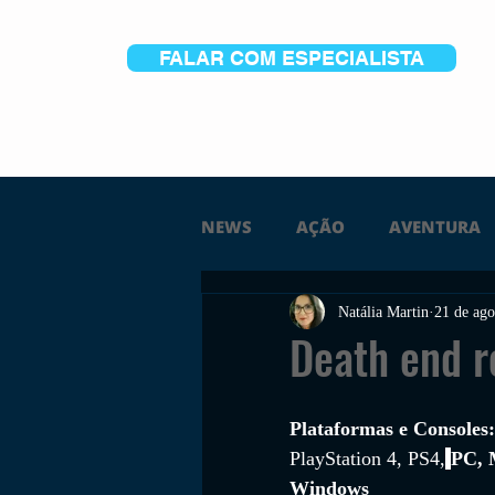
FALAR COM ESPECIALISTA
NEWS
AÇÃO
AVENTURA
Natália Martin
21 de ago
FICÇÃO
TERROR
PC
Death end r
TRAILER
PLATAFORMA
Plataformas e Consoles:
PlayStation 4, PS4,
PC, 
Windows
SOBREVIVÊNCIA
CONSTR