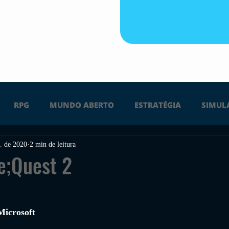
RPG
MUNDO ABERTO
ESTRATÉGIA
SIMUL
. de 2020
2 min de leitura
PS4
PS5
XBOX ONE
XBOX SERIES X
Ú
e;Quest 2
FPS
DICAS
TIRO
LGBTQ+
CORRIDA
 
Microsoft 
UÇÃO
INDIE
SWITCH
GUERRA
LUTA