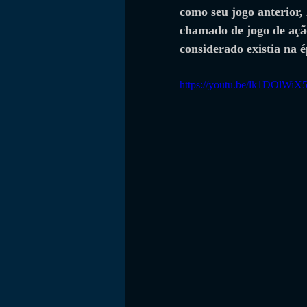
como seu jogo anterior,
chamado de jogo de ação
considerado existia na 
https://youtu.be/lk1DOlWiX