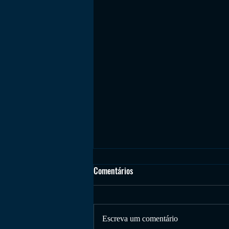
oLÁ
Comentários
Um Sucesso
Escreva um comentário