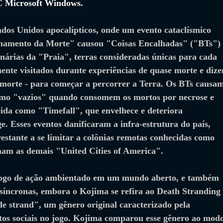
C 
Microsoft Windows.
ados Unidos apocalípticos, onde um evento cataclísmico 
hamento da Morte" causou "Coisas Encalhadas" ("BTs") 
ginárias da "Praia", terras consideradas únicas para cada 
nte visitados durante experiências de quase morte e diz
a morte - para começar a percorrer a Terra. Os BTs causa
omo "vazios" quando consomem os mortos por necrose e 
da como "Timefall", que envelhece e deteriora 
e. Esses eventos danificaram a infra-estrutura do país, 
estante a se limitar a colônias remotas conhecidas como 
mam as demais "United Cities of America".
jogo de ação ambientado em um mundo aberto, e também 
assíncronas, embora o Kojima se refira ao Death Stranding 
e strand", um gênero original caracterizado pela 
tos sociais no jogo. Kojima comparou esse gênero ao modo