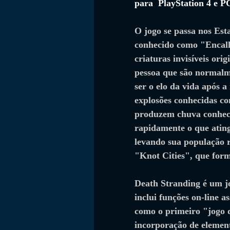
para  
PlayStation 4 e P
O jogo se passa nos Est
conhecido como "Encal
criaturas invisíveis ori
pessoa que são normalme
ser o elo da vida após 
explosões conhecidas c
produzem chuva conheci
rapidamente o que ating
levando sua população r
"Knot Cities", que for
Death Stranding é um 
inclui funções on-line 
como o primeiro "jogo d
incorporação de elemen