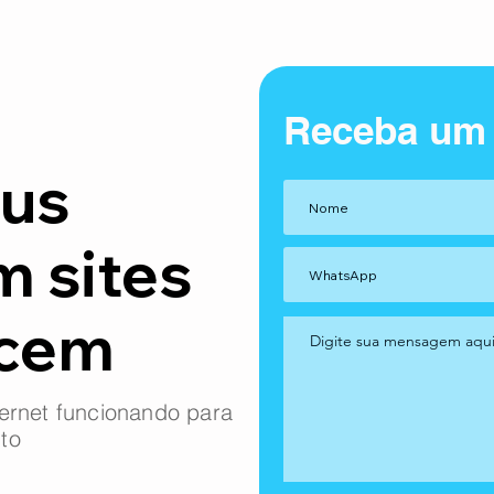
Receba um
us
m sites
ncem
ernet funcionando para
to