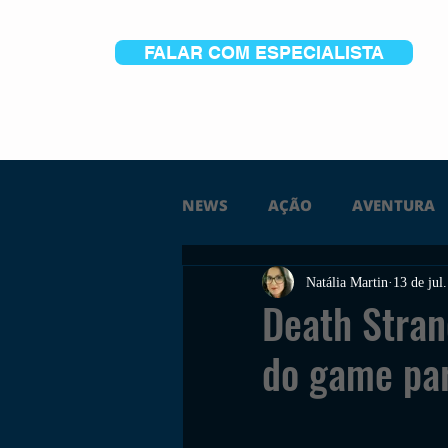
FALAR COM ESPECIALISTA
NEWS
AÇÃO
AVENTURA
Natália Martin
13 de jul
FICÇÃO
TERROR
PC
Death Strand
do game par
TRAILER
PLATAFORMA
SOBREVIVÊNCIA
CONSTR