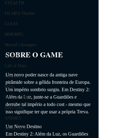
STEALTH
FILMES Thriller
GUIAS
MMORPG
Marvel's Avengers
SOBRE O GAME                
Fortnite
Call of Duty
Um novo poder nasce da antiga nave 
Minecraft
pirâmide sobre a gélida fronteira de Europa. 
FIFA
Um império sombrio surgiu. Em Destiny 2: 
Além da Luz, junte-se a Guardiões e 
Trials of Mana
derrube tal império a todo cost - mesmo que 
Days Gone
isso signifique ter que usar a própria Treva.
ANIMES
Um Novo Destino
ANÁLISES
Em Destiny 2: Além da Luz, os Guardiões 