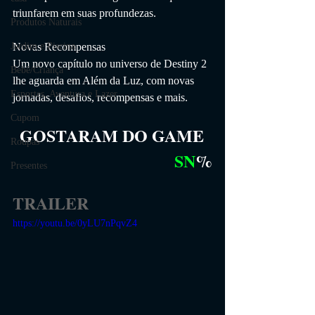
triunfarem em suas profundezas.
Produtos Naturais
Novas Recompensas
Jardim e Piscina
Um novo capítulo no universo de Destiny 2 
Bebê/Criança
lhe aguarda em Além da Luz, com novas 
Esportes, Aventura e Lazer
jornadas, desafios, recompensas e mais.
Cupom
GOSTARAM DO GAME
Roupas
SN
%
Presentes
TRAILER
https://youtu.be/0yLU7nPqvZ4