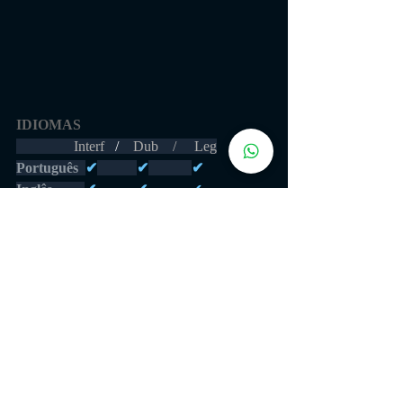
IDIOMAS 
                Interf  
 /    
Dub    /     Leg
Português 
✔
✔
✔
Inglês         
✔           ✔            
✔
Espanhol  
 ✔           ✔            ✔
GAMEPLAY
https://youtu.be/3NVW3SbpzVU