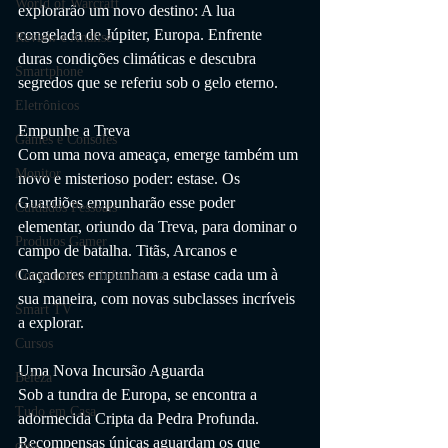
World of Warcraft
explorarão um novo destino: A lua 
congelada de Júpiter, Europa. Enfrente 
Review e Análise
duras condições climáticas e descubra 
Smartphone
segredos que se referiu sob o gelo eterno.
Eletrônicos
Empunhe a Treva
Games e Consoles
Com uma nova ameaça, emerge também um 
Monitor
novo e misterioso poder: estase. Os 
Guardiões empunharão esse poder 
Cuidados Pessoais
elementar, oriundo da Treva, para dominar o 
Produtos Gamer
campo de batalha. Titãs, Arcanos e 
Caçadores empunham a estase cada um à 
Computador e Informática
sua maneira, com novas subclasses incríveis 
Smart TV
a explorar.
Cursos
Uma Nova Incursão Aguarda
Beleza
Sob a tundra de Europa, se encontra a 
Tudo em Casa
adormecida Cripta da Pedra Profunda. 
Recompensas únicas aguardam os que 
casa