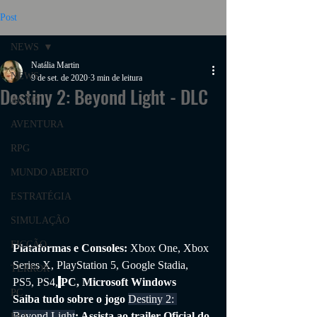
Post
NEWS
Natália Martin
NEWS
9 de set. de 2020
3 min de leitura
Destiny 2: Beyond Light - DLC
AÇÃO
AVENTURA
RPG
MUNDO ABERTO
ESTRATÉGIA
SIMULAÇÃO
FICÇÃO
Plataformas e Consoles: 
Xbox One, Xbox 
Series X, PlayStation 5, Google Stadia, 
TERROR
PS5, PS4,
PC, Microsoft Windows
PC
Saiba tudo sobre o jogo 
Destiny 2: 
Beyond Light
: Assista ao trailer Oficial do 
PS4