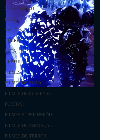
CONSTRUÇÃO
INDIE
SWITCH
GUERRA
LUTA
GRATUITO
FILMES
FILMES DE AÇÃO
FILMES DE SUSPENSE
FURTIVO
FILMES SUPER HERÓIS
FILMES DE ANIMAÇÃO
FILMES DE TERROR