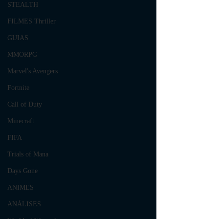
STEALTH
FILMES Thriller
GUIAS
MMORPG
Marvel's Avengers
Fortnite
Call of Duty
Minecraft
FIFA
Trials of Mana
Days Gone
ANIMES
ANÁLISES