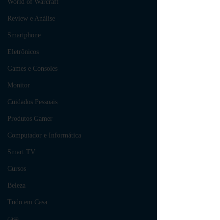
World of Warcraft
Review e Análise
Smartphone
Eletrônicos
Games e Consoles
Monitor
Cuidados Pessoais
Produtos Gamer
Computador e Informática
Smart TV
Cursos
Beleza
Tudo em Casa
casa