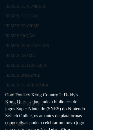
FILMES DE COMÉDIA
FILMES POLICIAL
FILMES DE CRIME
FILMES FICÇÃO
FILMES DE MONSTROS
FILMES DRAMA
FILMES DE FANTASIA
FILMES ROMANCE
FILMES DE AVENTURA
Com Donkey Kong Country 2: Diddy's 
FILMES MUSICAIS
Kong Quest se juntando à biblioteca de 
FILMES DE GUERRA
jogos Super Nintendo (SNES) do Nintendo 
PS3
Switch Online, os amantes de plataformas 
cooperativas podem celebrar um novo jogo 
XBOX 360
para desfrutar de mãos dadas. Fãs e 