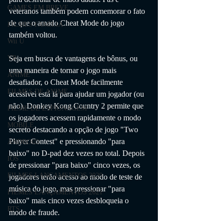
GAMES EM BREVE
veteranos também podem comemorar o fato 
de que o amado Cheat Mode do jogo 
FILMES FAMÍLIA
também voltou.
Wii U
VR
Seja em busca de vantagens de bônus, ou 
uma maneira de tornar o jogo mais 
ANIME
desafiador, o Cheat Mode facilmente 
FILMES DE ANIME
acessível está lá para ajudar um jogador (ou 
não). Donkey Kong Country 2 permite que 
FILME DE ESPIONAGEM
os jogadores acessem rapidamente o modo 
MOBILE
secreto destacando a opção de jogo "Two 
Player Contest" e pressionando "para 
ANDROID
baixo" no D-pad dez vezes no total. Depois 
IOS
de pressionar "para baixo" cinco vezes, os 
FILMES LANÇAMENTOS 2020
jogadores terão acesso ao modo de teste de 
música do jogo, mas pressionar "para 
FILMES LANÇAMENTOS 2021
baixo" mais cinco vezes desbloqueia o 
RTS
modo de fraude.