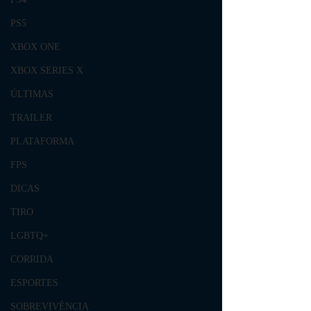
PS5
XBOX ONE
XBOX SERIES X
ÚLTIMAS
TRAILER
PLATAFORMA
FPS
DICAS
TIRO
LGBTQ+
CORRIDA
ESPORTES
SOBREVIVÊNCIA