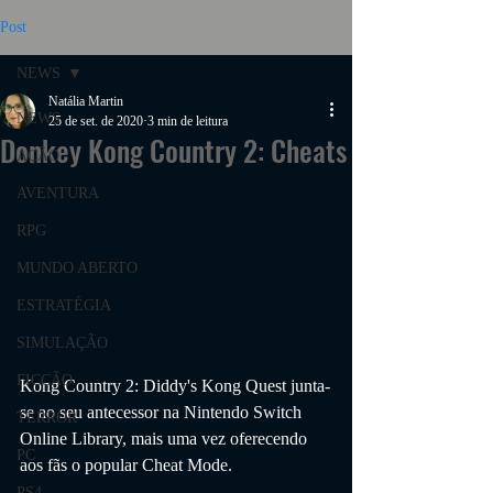
Post
NEWS
Natália Martin
NEWS
25 de set. de 2020
3 min de leitura
Donkey Kong Country 2: Cheats
AÇÃO
AVENTURA
RPG
MUNDO ABERTO
ESTRATÉGIA
SIMULAÇÃO
FICÇÃO
Kong Country 2: Diddy's Kong Quest junta-
se ao seu antecessor na Nintendo Switch 
TERROR
Online Library, mais uma vez oferecendo 
PC
aos fãs o popular Cheat Mode.   
PS4