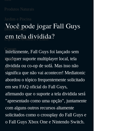
Produtos Naturais
Jardim e Piscina
Você pode jogar Fall Guys 
Bebê/Criança
em tela dividida?
Esportes, Aventura e Lazer
Cupom
Infelizmente, Fall Guys foi lançado sem 
qualquer suporte multiplayer local, tela 
Roupas
dividida ou co-op de sofá. Mas isso não 
Presentes
significa que não vai acontecer! Mediatonic 
abordou o tópico frequentemente solicitado 
em seu FAQ oficial do Fall Guys, 
afirmando que o suporte a tela dividida será 
"apresentado como uma opção", juntamente 
com alguns outros recursos altamente 
solicitados como o crossplay do Fall Guys e 
o Fall Guys Xbox One e Nintendo Switch.