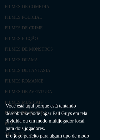
FILMES DE COMÉDIA
FILMES POLICIAL
FILMES DE CRIME
FILMES FICÇÃO
FILMES DE MONSTROS
FILMES DRAMA
FILMES DE FANTASIA
FILMES ROMANCE
FILMES DE AVENTURA
FILMES MUSICAIS
Você está aqui porque está tentando 
descobrir se pode jogar Fall Guys em tela 
FILMES DE GUERRA
dividida ou em modo multijogador local 
PS3
para dois jogadores. 
XBOX 360
É o jogo perfeito para algum tipo de modo 