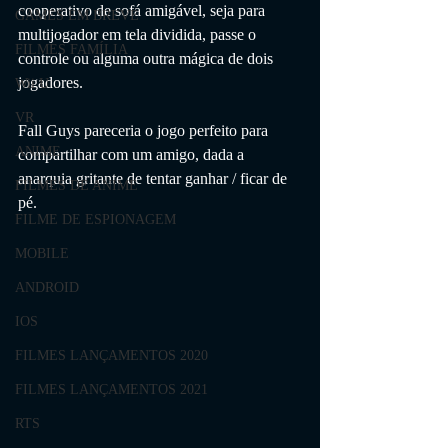
cooperativo de sofá amigável, seja para 
GAMES EM BREVE
multijogador em tela dividida, passe o 
FILMES FAMÍLIA
controle ou alguma outra mágica de dois 
jogadores. 
Wii U
VR
Fall Guys pareceria o jogo perfeito para 
ANIME
compartilhar com um amigo, dada a 
anarquia gritante de tentar ganhar / ficar de 
FILMES DE ANIME
pé. 
FILME DE ESPIONAGEM
MOBILE
ANDROID
IOS
FILMES LANÇAMENTOS 2020
FILMES LANÇAMENTOS 2021
RTS