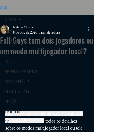
Post
NEWS
Natália Martin
NEWS
8 de out. de 2020
1 min de leitura
Fall Guys tem dois jogadores ou
AÇÃO
um modo multijogador local?
AVENTURA
RPG
MUNDO ABERTO
ESTRATÉGIA
SIMULAÇÃO
FICÇÃO
TERROR
Fall Guys suporta multijogador local ou é 
apenas online? Saiba
 todos os detalhes 
PC
sobre os modos multijogador local ou tela 
PS4