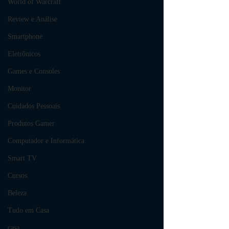
World of Warcraft
Review e Análise
Smartphone
Eletrônicos
Games e Consoles
Monitor
Cuidados Pessoais
Produtos Gamer
Computador e Informática
Smart TV
Cursos
Beleza
Tudo em Casa
casa