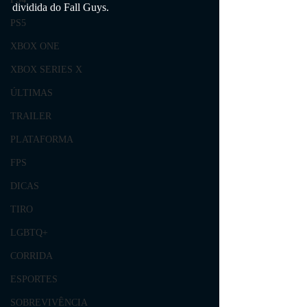
dividida do Fall Guys.
PS5
XBOX ONE
XBOX SERIES X
ÚLTIMAS
TRAILER
PLATAFORMA
FPS
DICAS
TIRO
LGBTQ+
CORRIDA
ESPORTES
SOBREVIVÊNCIA