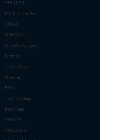
STEALTH
FILMES Thriller
GUIAS
MMORPG
Marvel's Avengers
Fortnite
Call of Duty
Minecraft
FIFA
Trials of Mana
Days Gone
ANIMES
ANÁLISES