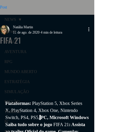
Post
NEWS
Natália Martin
NEWS
11 de ago. de 2020
4 min de leitura
FIFA 21
AÇÃO
AVENTURA
RPG
MUNDO ABERTO
ESTRATÉGIA
SIMULAÇÃO
FICÇÃO
Plataformas: 
PlayStation 5, Xbox Series 
X, PlayStation 4, Xbox One, Nintendo 
TERROR
Switch, PS4, PS5,
PC, Microsoft Windows
PC
Saiba tudo sobre o jogo 
FIFA 21
: Assista 
ao trailer Oficial do game, Gameplay, 
PS4