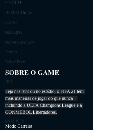
STEALTH
FILMES Thriller
GUIAS
MMORPG
Marvel's Avengers
Fortnite
Call of Duty
SOBRE O GAME                
Minecraft
FIFA
Seja nas ruas ou no estádio, o FIFA 21 tem 
Trials of Mana
mais maneiras de jogar do que nunca – 
Days Gone
incluindo a UEFA Champions League e a 
ANIMES
CONMEBOL Libertadores.
ANÁLISES
Modo Carreira