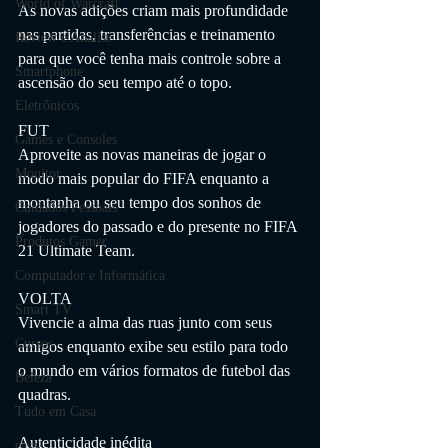
World of Warcraft
As novas adições criam mais profundidade 
nas partidas, transferências e treinamento 
Review e Análise
para que você tenha mais controle sobre a 
Smartphone
ascensão do seu tempo até o topo.
Eletrônicos
FUT
Games e Consoles
Aproveite as novas maneiras de jogar o 
Monitor
modo mais popular do FIFA enquanto a 
montanha ou seu tempo dos sonhos de 
Cuidados Pessoais
jogadores do passado e do presente no FIFA 
Produtos Gamer
21 Ultimate Team.
Computador e Informática
VOLTA
Smart TV
Vivencie a alma das ruas junto com seus 
Cursos
amigos enquanto exibe seu estilo para todo 
o mundo em vários formatos de futebol das 
Beleza
quadras.
Tudo em Casa
Autenticidade inédita
casa