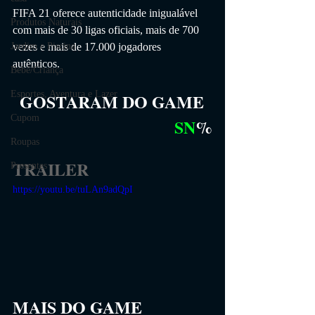
FIFA 21 oferece autenticidade inigualável 
Produtos Naturais
com mais de 30 ligas oficiais, mais de 700 
vezes e mais de 17.000 jogadores 
Jardim e Piscina
autênticos.
Bebê/Criança
Esportes, Aventura e Lazer
GOSTARAM DO GAME
Cupom
SN
%
Roupas
TRAILER
Presentes
https://youtu.be/tuLAn9adQpI
MAIS DO GAME