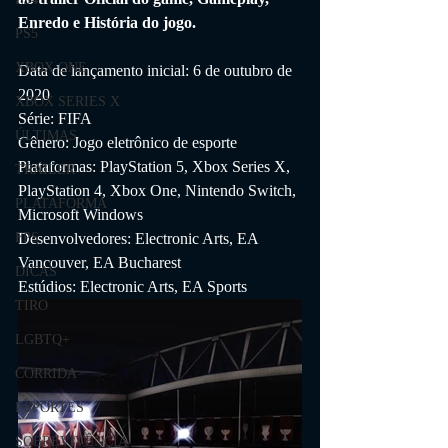
Enredo e História do jogo.
PS5
XBOX ONE
Data de lançamento inicial: 6 de outubro de 
2020 
XBOX SERIES X
Série: FIFA
ÚLTIMAS
Gênero: Jogo eletrônico de esporte
Plataformas: PlayStation 5, Xbox Series X, 
TRAILER
PlayStation 4, Xbox One, Nintendo Switch, 
PLATAFORMA
Microsoft Windows
Desenvolvedores: Electronic Arts, EA 
FPS
Vancouver, EA Bucharest
DICAS
Estúdios: Electronic Arts, EA Sports
TIRO
LGBTQ+
CORRIDA
ESPORTES
SOBREVIVÊNCIA