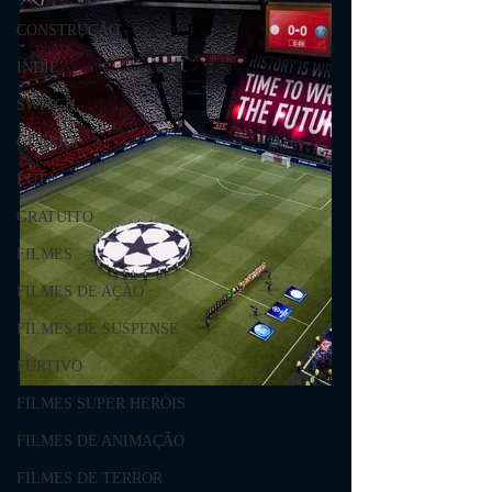
CONSTRUÇÃO
INDIE
SWITCH
GUERRA
LUTA
GRATUITO
FILMES
FILMES DE AÇÃO
FILMES DE SUSPENSE
FURTIVO
FILMES SUPER HERÓIS
FILMES DE ANIMAÇÃO
FILMES DE TERROR