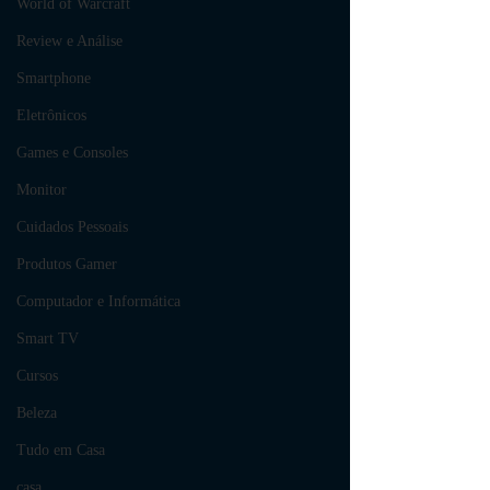
World of Warcraft
Review e Análise
Smartphone
Eletrônicos
Games e Consoles
Monitor
Cuidados Pessoais
Produtos Gamer
Computador e Informática
Smart TV
Cursos
Beleza
Tudo em Casa
casa