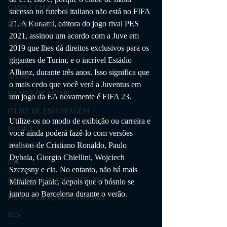
GAMES EM BREVE
sucesso no futebol italiano não está no FIFA 
21. A Konami, editora do jogo rival PES 
FILMES FAMÍLIA
2021, assinou um acordo com a Juve em 
Wii U
2019 que lhes dá direitos exclusivos para os 
gigantes de Turim, e o incrível Estádio 
VR
Allianz, durante três anos. Isso significa que 
ANIME
o mais cedo que você verá a Juventus em 
FILMES DE ANIME
um jogo da EA novamente é FIFA 23. 
FILME DE ESPIONAGEM
Utilize-os no modo de exibição ou carreira e 
MOBILE
você ainda poderá fazê-lo com versões 
realistas de Cristiano Ronaldo, Paulo 
ANDROID
Dybala, Giorgio Chiellini, Wojciech 
IOS
Szczęsny e cia. No entanto, não há mais 
FILMES LANÇAMENTOS 2020
Miralem Pjanic, depois que o bósnio se 
juntou ao Barcelona durante o verão.
FILMES LANÇAMENTOS 2021
RTS