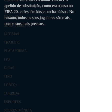
apelido de substituição, como era o caso no 
PS5
FIFA 20, e eles têm kits e crachás falsos. No 
XBOX ONE
entanto, todos os seus jogadores são reais, 
com rostos mais precisos.
XBOX SERIES X
ÚLTIMAS
TRAILER
PLATAFORMA
FPS
DICAS
TIRO
LGBTQ+
CORRIDA
ESPORTES
SOBREVIVÊNCIA