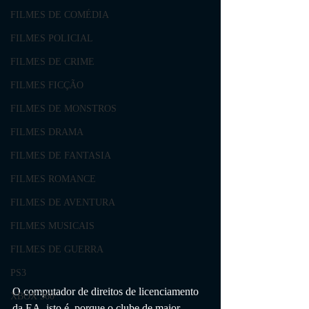
FILMES DE COMÉDIA
FILMES POLICIAL
FILMES DE CRIME
FILMES FICÇÃO
FILMES DE MONSTROS
FILMES DRAMA
FILMES DE FANTASIA
FILMES ROMANCE
FILMES DE AVENTURA
FILMES MUSICAIS
FILMES DE GUERRA
PS3
O computador de direitos de licenciamento 
XBOX 360
da EA, isto é, porque o clube de maior 