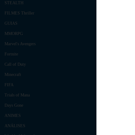
STEALTH
FILMES Thriller
GUIAS
MMORPG
Marvel's Avengers
Fortnite
Call of Duty
Minecraft
FIFA
Trials of Mana
Days Gone
ANIMES
ANÁLISES