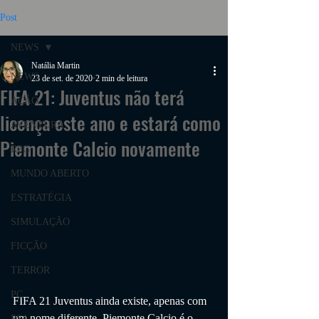
Post
NEWS
Natália Martin
NEWS
23 de set. de 2020
2 min de leitura
FIFA 21: Juventus não terá
AÇÃO
licença este ano e estará como
AVENTURA
Piemonte Calcio novamente
RPG
MUNDO ABERTO
ESTRATÉGIA
SIMULAÇÃO
FICÇÃO
TERROR
PC
FIFA 21 Juventus ainda existe, apenas com 
um nome diferente. Piemonte Calcio é o 
PS4