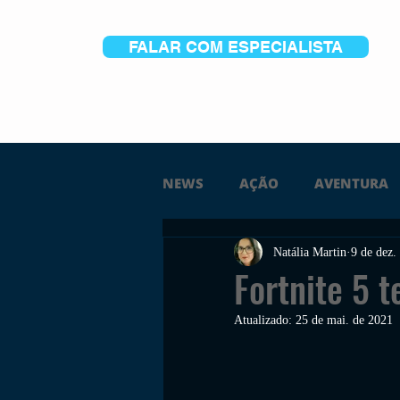
FALAR COM ESPECIALISTA
NEWS
AÇÃO
AVENTURA
Natália Martin
9 de dez.
FICÇÃO
TERROR
PC
Fortnite 5 
Atualizado:
25 de mai. de 2021
TRAILER
PLATAFORMA
SOBREVIVÊNCIA
CONSTR