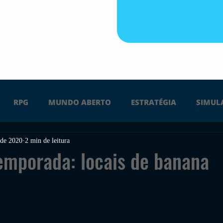
RPG
MUNDO ABERTO
ESTRATÉGIA
SIMUL
 de 2020
2 min de leitura
PS4
PS5
XBOX ONE
XBOX SERIES X
Ú
temporada: locais de banana
FPS
DICAS
TIRO
LGBTQ+
CORRIDA
UÇÃO
INDIE
SWITCH
GUERRA
LUTA