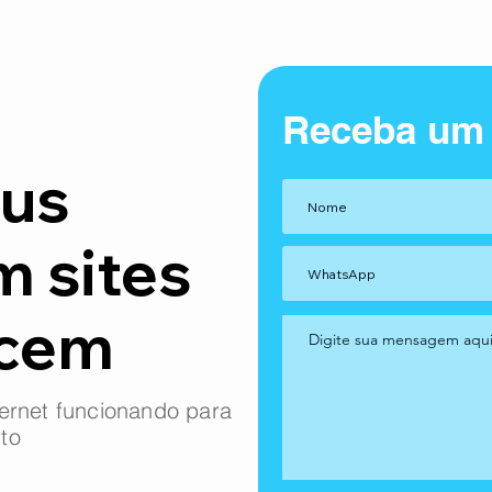
Receba um
us
m sites
ncem
ernet funcionando para
to