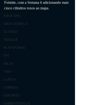
Fortnite, com a Semana 6 adicionando mais 
cinco cilindros roxos ao mapa.
PS5
XBOX ONE
XBOX SERIES X
ÚLTIMAS
TRAILER
PLATAFORMA
FPS
DICAS
TIRO
LGBTQ+
CORRIDA
ESPORTES
SOBREVIVÊNCIA