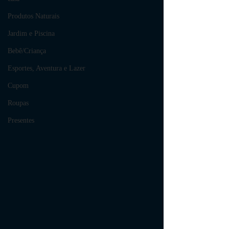
Produtos Naturais
Jardim e Piscina
Bebê/Criança
Esportes, Aventura e Lazer
Cupom
Roupas
Presentes