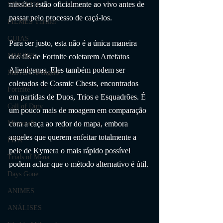
missões estão oficialmente ao vivo antes de 
STEALTH
passar pelo processo de caçá-los.
FILMES Thriller
GUIAS
Para ser justo, esta não é a única maneira 
MMORPG
dos fãs de Fortnite coletarem Artefatos 
Alienígenas. Eles também podem ser 
Marvel's Avengers
coletados de Cosmic Chests, encontrados 
Fortnite
em partidas de Duos, Trios e Esquadrões. É 
Call of Duty
um pouco mais de moagem em comparação 
com a caça ao redor do mapa, embora 
Minecraft
aqueles que querem enfeitar totalmente a 
FIFA
pele de Kymera o mais rápido possível 
Trials of Mana
podem achar que o método alternativo é útil.
Days Gone
ANIMES
ANÁLISES