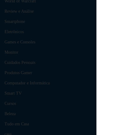
World of Warcraft
Review e Análise
Smartphone
Eletrônicos
Games e Consoles
Monitor
Cuidados Pessoais
Produtos Gamer
Computador e Informática
Smart TV
Cursos
Beleza
Tudo em Casa
casa