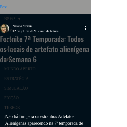
Post
NEWS
Natália Martin
NEWS
12 de jul. de 2021
2 min de leitura
Fortnite 7ª Temporada: Todos
AÇÃO
os locais de artefato alienígena
AVENTURA
da Semana 6
RPG
MUNDO ABERTO
ESTRATÉGIA
SIMULAÇÃO
FICÇÃO
TERROR
Não há fim para os estranhos Artefatos 
PC
Alienígenas aparecendo na 7ª temporada de 
PS4