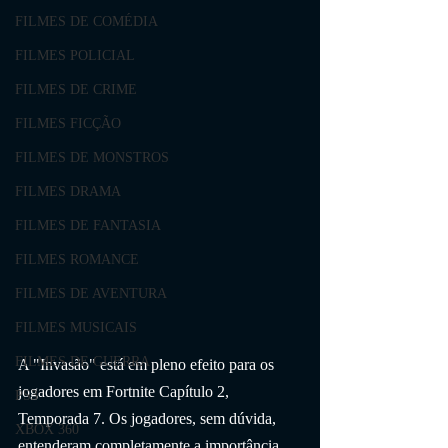
FILMES DE COMÉDIA
FILMES POLICIAL
FILMES DE CRIME
FILMES FICÇÃO
FILMES DE MONSTROS
FILMES DRAMA
FILMES DE FANTASIA
FILMES ROMANCE
FILMES DE AVENTURA
FILMES MUSICAIS
FILMES DE GUERRA
A "Invasão" está em pleno efeito para os 
jogadores em Fortnite Capítulo 2, 
PS3
Temporada 7. Os jogadores, sem dúvida, 
XBOX 360
entenderam completamente a importância 