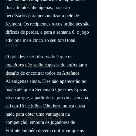
GAMES EM BREVE
dos artefatos alienígenas, pois são 
FILMES FAMÍLIA
necessários para personalizar a pele de 
Kymera. Os recipientes roxos brilhantes são 
Wii U
difíceis de perder, e para a semana 6, o jogo 
VR
adiciona mais cinco ao seu total total.
ANIME
O que deve ser observado é que os 
FILMES DE ANIME
jogadores não serão capazes de enfrentar o 
FILME DE ESPIONAGEM
desafio de encontrar todos os Artefatos 
MOBILE
Alienígenas ainda. Eles não aparecerão no 
ANDROID
mapa até que a Semana 6 Questões Épicas 
vá ao ar que, a partir desta próxima semana, 
IOS
cai em 15 de julho. Dito isso, nunca custa 
FILMES LANÇAMENTOS 2020
nada para obter uma vantagem na 
FILMES LANÇAMENTOS 2021
competição, embora os jogadores de 
RTS
Fortnite também devem confirmar que as 