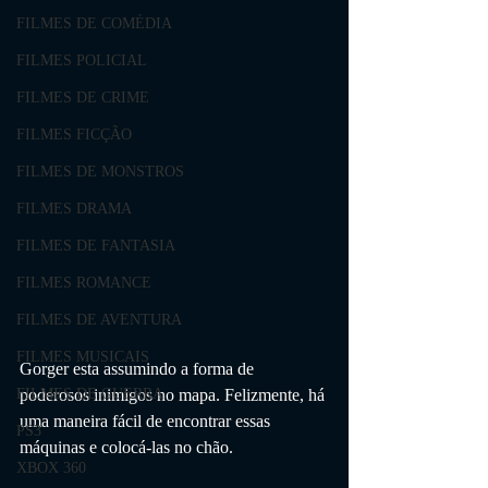
FILMES DE COMÉDIA
FILMES POLICIAL
FILMES DE CRIME
FILMES FICÇÃO
FILMES DE MONSTROS
FILMES DRAMA
FILMES DE FANTASIA
FILMES ROMANCE
FILMES DE AVENTURA
FILMES MUSICAIS
Gorger esta assumindo a forma de 
poderosos inimigos no mapa. Felizmente, há 
FILMES DE GUERRA
uma maneira fácil de encontrar essas 
PS3
máquinas e colocá-las no chão.
XBOX 360