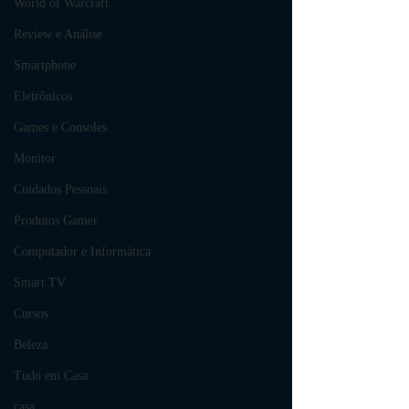
World of Warcraft
Review e Análise
Smartphone
Eletrônicos
Games e Consoles
Monitor
Cuidados Pessoais
Produtos Gamer
Computador e Informática
Smart TV
Cursos
Beleza
Tudo em Casa
casa