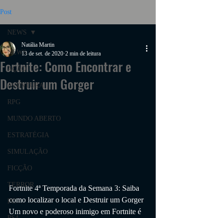
Post
NEWS
Natália Martin
NEWS
13 de set. de 2020
2 min de leitura
Fortnite: Como Encontrar e
AÇÃO
Destruir um Gorger
AVENTURA
RPG
MUNDO ABERTO
ESTRATÉGIA
SIMULAÇÃO
FICÇÃO
TERROR
Fortnite 4ª Temporada da Semana 3:
 Saiba 
como localizar o local e Destruir um Gorger
PC
Um novo e poderoso inimigo em Fortnite é 
PS4