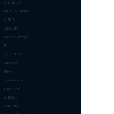
STEALTH
FILMES Thriller
GUIAS
MMORPG
Marvel's Avengers
Fortnite
Call of Duty
Minecraft
FIFA
Trials of Mana
Days Gone
ANIMES
ANÁLISES