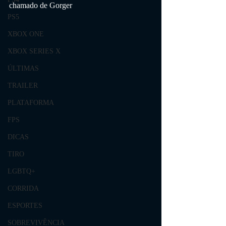
chamado de Gorger
PS5
XBOX ONE
XBOX SERIES X
ÚLTIMAS
TRAILER
PLATAFORMA
FPS
DICAS
TIRO
LGBTQ+
CORRIDA
ESPORTES
SOBREVIVÊNCIA