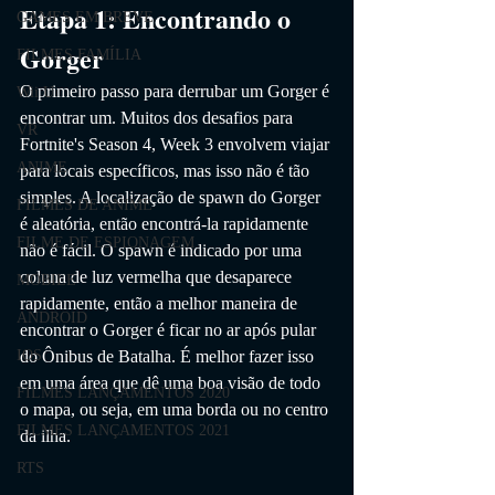
Etapa 1: Encontrando o 
GAMES EM BREVE
Gorger
FILMES FAMÍLIA
O primeiro passo para derrubar um Gorger é 
Wii U
encontrar um. Muitos dos desafios para 
VR
Fortnite's Season 4, Week 3 envolvem viajar 
ANIME
para locais específicos, mas isso não é tão 
simples. A localização de spawn do Gorger 
FILMES DE ANIME
é aleatória, então encontrá-la rapidamente 
FILME DE ESPIONAGEM
não é fácil. O spawn é indicado por uma 
coluna de luz vermelha que desaparece 
MOBILE
rapidamente, então a melhor maneira de 
ANDROID
encontrar o Gorger é ficar no ar após pular 
do Ônibus de Batalha. É melhor fazer isso 
IOS
em uma área que dê uma boa visão de todo 
FILMES LANÇAMENTOS 2020
o mapa, ou seja, em uma borda ou no centro 
FILMES LANÇAMENTOS 2021
da ilha.
RTS