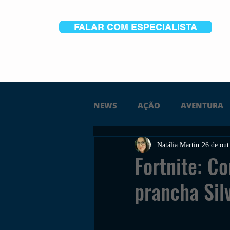
FALAR COM ESPECIALISTA
NEWS
AÇÃO
AVENTURA
Natália Martin
26 de out
FICÇÃO
TERROR
PC
Fortnite: C
prancha Sil
TRAILER
PLATAFORMA
SOBREVIVÊNCIA
CONSTR