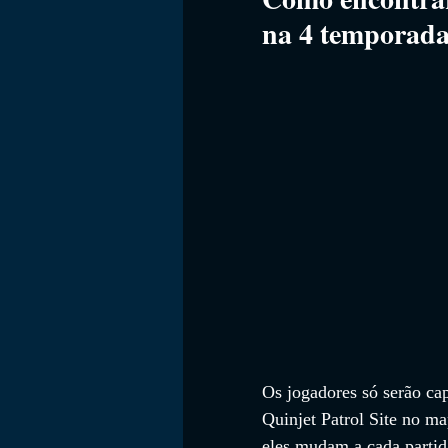
na 4 temporad
Os jogadores só serão cap
Quinjet Patrol Site no m
eles mudam a cada parti