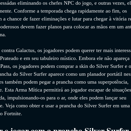
essádas eliminando os chefes NPC do jogo, e outras vezes, el
amente. Conforme a temporada chega rapidamente ao fim, os 
 a chance de fazer eliminações e lutar para chegar à vitória r
poderosos devem fazer planos para colocar as mãos em um ant
na.
contra Galactus, os jogadores podem querer ter mais interess
 Prateado e em seu tabuleiro místico. Embora ele não apareça 
Pass, os jogadores podem comprar a skin do Silver Surfer e o
rancha do Silver Surfer aparece como um planador portátil nes
res também podem pegar a prancha como uma superpotência, 
e. Esta Arma Mítica permitirá ao jogador escapar de situações
a, impulsionando-os para o ar, onde eles podem lançar seu 
ge. Veja como obter e usar a prancha do Silver Surfer em uma
o Fortnite.
 e jogar com a prancha Silver Surfer 