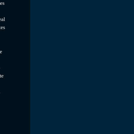
es 
eal 
es 
e 
 
te 
 
 