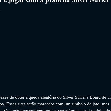
a
azes de obter a queda aleatória do Silver Surfer's Board de u
apa. Esses sites serão marcados com um símbolo de jato, mas 
da. Os jogadores também podem ver a fumaça azul ondulando