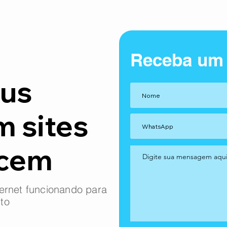
Receba um
us
m sites
ncem
ernet funcionando para
to