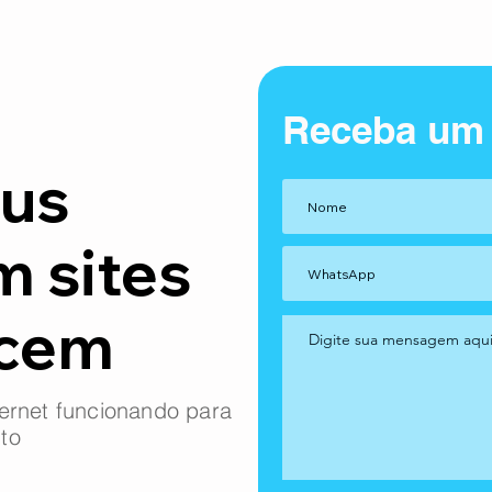
Receba um
us
m sites
ncem
ernet funcionando para
to