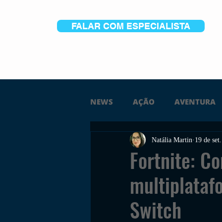
FALAR COM ESPECIALISTA
NEWS
AÇÃO
AVENTURA
Natália Martin
19 de set
FICÇÃO
TERROR
PC
Fortnite: Co
multiplataf
TRAILER
PLATAFORMA
Switch
SOBREVIVÊNCIA
CONSTR