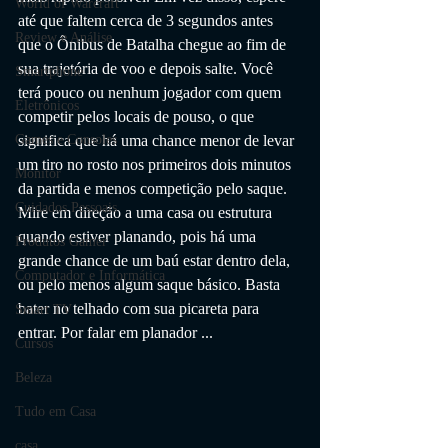
World of Warcraft
até que faltem cerca de 3 segundos antes 
Review e Análise
que o Ônibus de Batalha chegue ao fim de 
sua trajetória de voo e depois salte. Você 
Smartphone
terá pouco ou nenhum jogador com quem 
Eletrônicos
competir pelos locais de pouso, o que 
significa que há uma chance menor de levar 
Games e Consoles
um tiro no rosto nos primeiros dois minutos 
Monitor
da partida e menos competição pelo saque. 
Cuidados Pessoais
Mire em direção a uma casa ou estrutura 
quando estiver planando, pois há uma 
Produtos Gamer
grande chance de um baú estar dentro dela, 
Computador e Informática
ou pelo menos algum saque básico. Basta 
bater no telhado com sua picareta para 
Smart TV
entrar. Por falar em planador ...
Cursos
Beleza
Tudo em Casa
casa