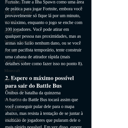
Fortnite. Trate a Ilha Spawn como uma área 
STEALTH
de prática para jogar Fortnite, embora você 
FILMES Thriller
provavelmente só fique lá por um minuto, 
no máximo, enquanto o jogo se enche com 
GUIAS
100 jogadores. Você pode atirar em 
MMORPG
qualquer pessoa nas proximidades, mas as 
Marvel's Avengers
armas não farão nenhum dano, ou se você 
for um pacifista temporário, tente construir 
Fortnite
uma cabana de atirador rápida (mais 
Call of Duty
detalhes sobre como fazer isso no ponto 8).
Minecraft
2. Espere o máximo possível 
FIFA
para sair do Battle Bus
Trials of Mana
Ônibus de batalha da quinzena
A buzina do Battle Bus tocará assim que 
Days Gone
você conseguir pular dele para o mapa 
ANIMES
abaixo, mas resista à tentação de se juntar à 
ANÁLISES
multidão de jogadores que pularam dele o 
mais rápido possível. Em vez disso, espere 