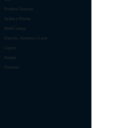
Produtos Naturais
Jardim e Piscina
Bebê/Criança
Esportes, Aventura e Lazer
Cupom
Roupas
Presentes