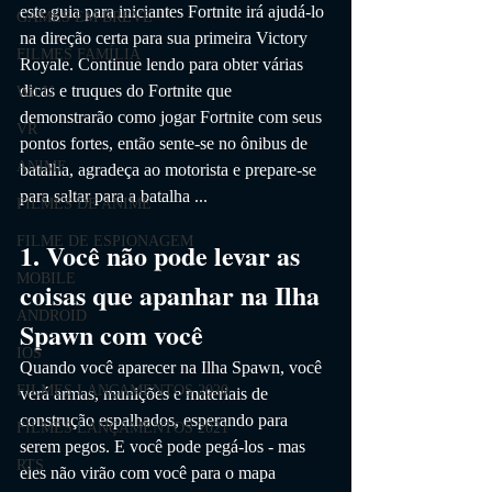
este guia para iniciantes Fortnite irá ajudá-lo 
GAMES EM BREVE
na direção certa para sua primeira Victory 
FILMES FAMÍLIA
Royale. Continue lendo para obter várias 
dicas e truques do Fortnite que 
Wii U
demonstrarão como jogar Fortnite com seus 
VR
pontos fortes, então sente-se no ônibus de 
ANIME
batalha, agradeça ao motorista e prepare-se 
para saltar para a batalha ...
FILMES DE ANIME
FILME DE ESPIONAGEM
1. Você não pode levar as 
MOBILE
coisas que apanhar na Ilha 
ANDROID
Spawn com você
IOS
Quando você aparecer na Ilha Spawn, você 
FILMES LANÇAMENTOS 2020
verá armas, munições e materiais de 
construção espalhados, esperando para 
FILMES LANÇAMENTOS 2021
serem pegos. E você pode pegá-los - mas 
RTS
eles não virão com você para o mapa 