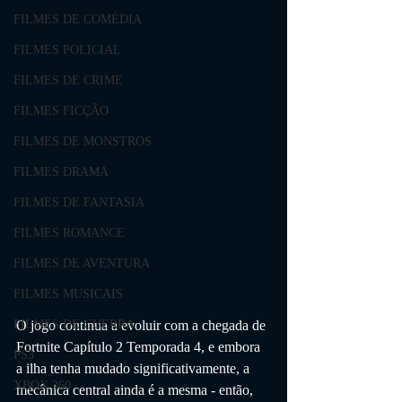
FILMES DE COMÉDIA
FILMES POLICIAL
FILMES DE CRIME
FILMES FICÇÃO
FILMES DE MONSTROS
FILMES DRAMA
FILMES DE FANTASIA
FILMES ROMANCE
FILMES DE AVENTURA
FILMES MUSICAIS
O jogo continua a evoluir com a chegada de 
FILMES DE GUERRA
Fortnite Capítulo 2 Temporada 4, e embora 
PS3
a ilha tenha mudado significativamente, a 
XBOX 360
mecânica central ainda é a mesma - então, 