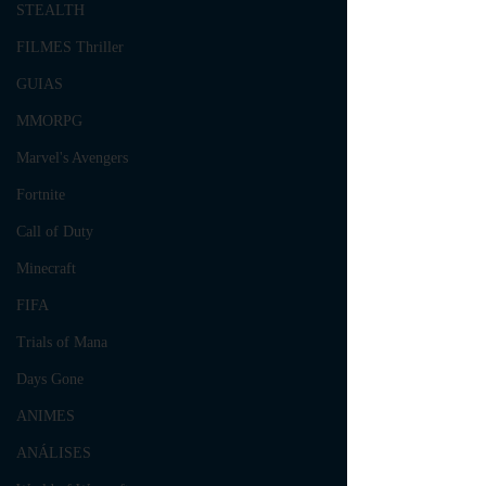
STEALTH
FILMES Thriller
GUIAS
MMORPG
Marvel's Avengers
Fortnite
Call of Duty
Minecraft
FIFA
Trials of Mana
Days Gone
ANIMES
ANÁLISES