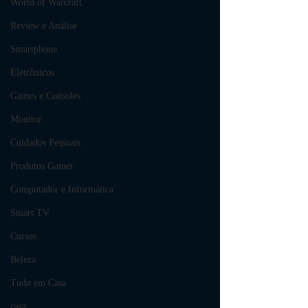
World of Warcraft
Review e Análise
Smartphone
Eletrônicos
Games e Consoles
Monitor
Cuidados Pessoais
Produtos Gamer
Computador e Informática
Smart TV
Cursos
Beleza
Tudo em Casa
casa