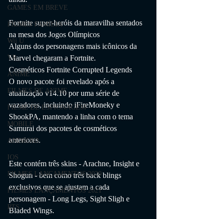
GAMES EM BREVE
Fortnite super-heróis da maravilha sentados 
FILMES FAMÍLIA
na mesa dos Jogos Olímpicos
Wii U
Alguns dos personagens mais icônicos da 
Marvel chegaram a Fortnite.
VR
Cosméticos Fortnite Corrupted Legends
ANIME
O novo pacote foi revelado após a 
FILMES DE ANIME
atualização v14.10 por uma série de 
vazadores, incluindo iFireMoneky e 
FILME DE ESPIONAGEM
ShookPA, mantendo a linha com o tema 
MOBILE
Samurai dos pacotes de cosméticos 
anteriores.
ANDROID
IOS
Este contém três skins - Arachne, Insight e 
FILMES LANÇAMENTOS 2020
Shogun - bem como três back blings 
exclusivos que se ajustam a cada 
FILMES LANÇAMENTOS 2021
personagem - Long Legs, Sight Sligh e 
RTS
Bladed Wings.