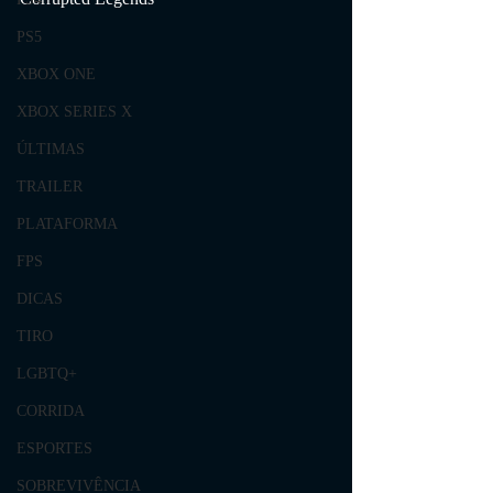
PS5
XBOX ONE
XBOX SERIES X
ÚLTIMAS
TRAILER
PLATAFORMA
FPS
DICAS
TIRO
LGBTQ+
CORRIDA
ESPORTES
SOBREVIVÊNCIA