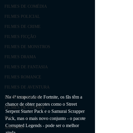
FILMES DE COMÉDIA
FILMES POLICIAL
FILMES DE CRIME
FILMES FICÇÃO
FILMES DE MONSTROS
FILMES DRAMA
FILMES DE FANTASIA
FILMES ROMANCE
FILMES DE AVENTURA
Na 4ª temporada de Fortnite, os fãs têm a 
FILMES MUSICAIS
chance de obter pacotes como o Street 
FILMES DE GUERRA
Serpent Starter Pack e o Samurai Scrapper 
PS3
Pack, mas o mais novo conjunto - o pacote 
Corrupted Legends - pode ser o melhor 
XBOX 360
ainda.