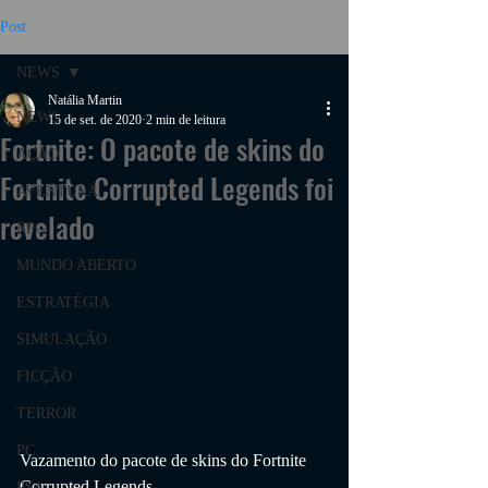
Post
NEWS
Natália Martin
NEWS
15 de set. de 2020
2 min de leitura
Fortnite: O pacote de skins do
AÇÃO
Fortnite Corrupted Legends foi
AVENTURA
revelado
RPG
MUNDO ABERTO
ESTRATÉGIA
SIMULAÇÃO
FICÇÃO
TERROR
PC
Vazamento do pacote de skins do Fortnite 
Corrupted Legends 
PS4