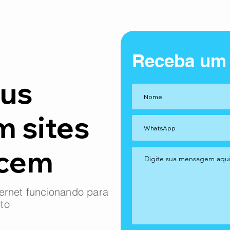
Receba um
us
m sites
ncem
ernet funcionando para
to