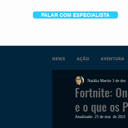
FALAR COM ESPECIALISTA
NEWS
AÇÃO
AVENTURA
Natália Martin
3 de dez.
FICÇÃO
TERROR
PC
Fortnite: O
e o que os 
TRAILER
PLATAFORMA
Atualizado:
25 de mai. de 2021
SOBREVIVÊNCIA
CONSTR