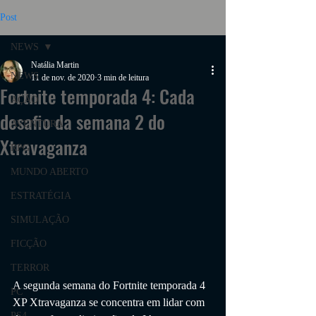
Post
NEWS
Natália Martin
NEWS
11 de nov. de 2020
3 min de leitura
Fortnite temporada 4: Cada
AÇÃO
desafio da semana 2 do
AVENTURA
Xtravaganza
RPG
MUNDO ABERTO
ESTRATÉGIA
SIMULAÇÃO
FICÇÃO
TERROR
A segunda semana do Fortnite temporada 4 
PC
XP Xtravaganza se concentra em lidar com 
PS4