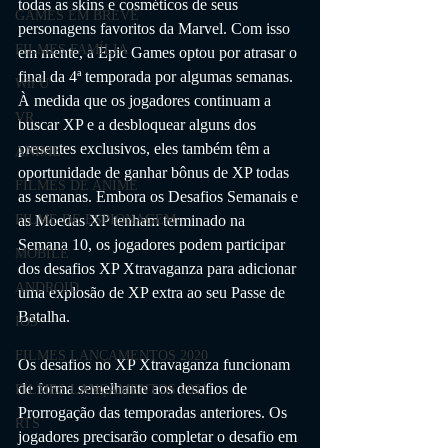
todas as skins e cosméticos de seus 
GAMES EM BREVE
personagens favoritos da Marvel. Com isso 
FILMES FAMÍLIA
em mente, a Epic Games optou por atrasar o 
final da 4ª temporada por algumas semanas. 
Wii U
À medida que os jogadores continuam a 
VR
buscar XP e a desbloquear alguns dos 
presentes exclusivos, eles também têm a 
ANIME
oportunidade de ganhar bônus de XP todas 
FILMES DE ANIME
as semanas. Embora os Desafios Semanais e 
FILME DE ESPIONAGEM
as Moedas XP tenham terminado na 
Semana 10, os jogadores podem participar 
MOBILE
dos desafios XP Xtravaganza para adicionar 
ANDROID
uma explosão de XP extra ao seu Passe de 
Batalha.
IOS
FILMES LANÇAMENTOS 2020
Os desafios no XP Xtravaganza funcionam 
de forma semelhante aos desafios de 
FILMES LANÇAMENTOS 2021
Prorrogação das temporadas anteriores. Os 
RTS
jogadores precisarão completar o desafio em 