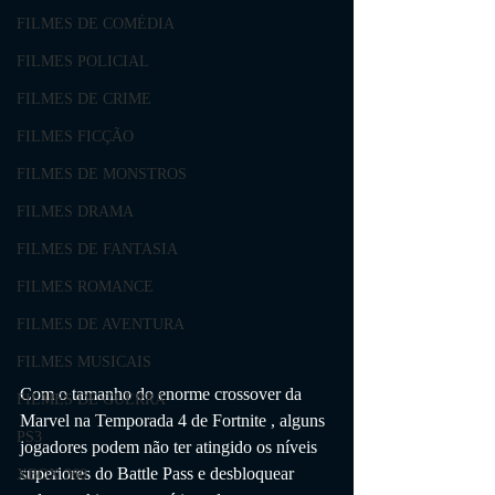
FILMES DE COMÉDIA
FILMES POLICIAL
FILMES DE CRIME
FILMES FICÇÃO
FILMES DE MONSTROS
FILMES DRAMA
FILMES DE FANTASIA
FILMES ROMANCE
FILMES DE AVENTURA
FILMES MUSICAIS
Com o tamanho do enorme crossover da 
FILMES DE GUERRA
Marvel na Temporada 4 de Fortnite , alguns 
PS3
jogadores podem não ter atingido os níveis 
superiores do Battle Pass e desbloquear 
XBOX 360