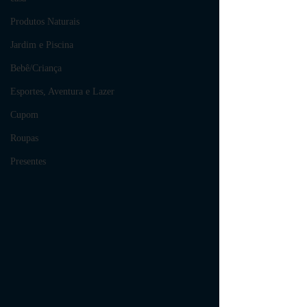
Produtos Naturais
Jardim e Piscina
Bebê/Criança
Esportes, Aventura e Lazer
Cupom
Roupas
Presentes