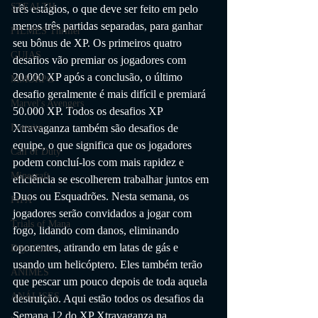
STEALTH
três estágios, o que deve ser feito em pelo 
menos três partidas separadas, para ganhar 
FILMES Thriller
seu bônus de XP. Os primeiros quatro 
GUIAS
desafios vão premiar os jogadores com 
20.000 XP após a conclusão, o último 
MMORPG
desafio geralmente é mais difícil e premiará 
Marvel's Avengers
50.000 XP. Todos os desafios XP 
Fortnite
Xtravaganza também são desafios de 
equipe, o que significa que os jogadores 
Call of Duty
podem concluí-los com mais rapidez e 
Minecraft
eficiência se escolherem trabalhar juntos em 
Duos ou Esquadrões. Nesta semana, os 
FIFA
jogadores serão convidados a jogar com 
Trials of Mana
fogo, lidando com danos, eliminando 
oponentes, atirando em latas de gás e 
Days Gone
usando um helicóptero. Eles também terão 
ANIMES
que pescar um pouco depois de toda aquela 
ANÁLISES
destruição. Aqui estão todos os desafios da 
Semana 12 do XP Xtravaganza na 