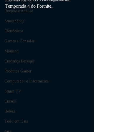
World of Warcraft
Temporada 4 do Fortnite.
Review e Análise
Smartphone
Eletrônicos
Games e Consoles
Monitor
Cuidados Pessoais
Produtos Gamer
Computador e Informática
Smart TV
Cursos
Beleza
Tudo em Casa
casa