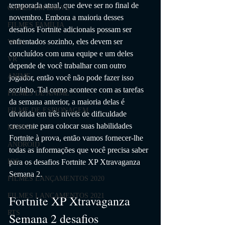
temporada atual, que deve ser no final de 
GAMES EM BREVE
novembro. Embora a maioria desses 
FILMES FAMÍLIA
desafios Fortnite adicionais possam ser 
enfrentados sozinho, eles devem ser 
Wii U
concluídos com uma equipe e um deles 
VR
depende de você trabalhar com outro 
ANIME
jogador, então você não pode fazer isso 
sozinho. Tal como acontece com as tarefas 
FILMES DE ANIME
da semana anterior, a maioria delas é 
FILME DE ESPIONAGEM
dividida em três níveis de dificuldade 
crescente para colocar suas habilidades 
MOBILE
Fortnite à prova, então vamos fornecer-lhe 
ANDROID
todas as informações que você precisa saber 
para os desafios Fortnite XP Xtravaganza 
IOS
Semana 2.
FILMES LANÇAMENTOS 2020
FILMES LANÇAMENTOS 2021
Fortnite XP Xtravaganza 
RTS
Semana 2 desafios 