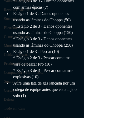
* Estágio 3 de 3 - Elimine oponentes 
World of Warcraft
com armas épicas (7)
Review e Análise
Estágio 1 de 3 - Danos oponentes 
Smartphone
usando as lâminas do Choppa (50)
* Estágio 2 de 3 - Danos oponentes 
Eletrônicos
usando as lâminas do Choppa (150)
Games e Consoles
* Estágio 3 de 3 - Danos oponentes 
usando as lâminas do Choppa (250)
Monitor
Estágio 1 de 3 - Pescar (10)
Cuidados Pessoais
* Estágio 2 de 3 - Pescar com uma 
Produtos Gamer
vara de pescar Pro (10)
* Estágio 3 de 3 - Pescar com armas 
Computador e Informática
explosivas (10)
Smart TV
Atire uma lata de gás lançada por um 
colega de equipe antes que ela atinja o 
Cursos
solo (1)
Beleza
Tudo em Casa
casa