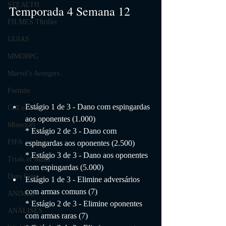
STEALTH
Temporada 4 Semana 12
FILMES Thriller
GUIAS
MMORPG
Marvel's Avengers
Fortnite
Estágio 1 de 3 - Dano com espingardas 
Call of Duty
aos oponentes (1.000)
Minecraft
* Estágio 2 de 3 - Dano com 
FIFA
espingardas aos oponentes (2.500)
* Estágio 3 de 3 - Dano aos oponentes 
Trials of Mana
com espingardas (5.000)
Days Gone
Estágio 1 de 3 - Elimine adversários 
com armas comuns (7)
ANIMES
* Estágio 2 de 3 - Elimine oponentes 
ANÁLISES
com armas raras (7)