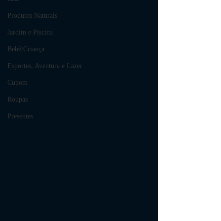
Produtos Naturais
Jardim e Piscina
Bebê/Criança
Esportes, Aventura e Lazer
Cupom
Roupas
Presentes