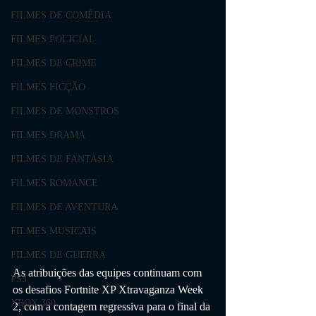
FILMES DE COMÉDIA
FILMES POLICIAL
FILMES DE CRIME
FILMES FICÇÃO
FILMES DE MONSTROS
FILMES DRAMA
FILMES DE FANTASIA
FILMES ROMANCE
FILMES DE AVENTURA
FILMES MUSICAIS
FILMES DE GUERRA
As atribuições das equipes continuam com 
PS3
os desafios Fortnite XP Xtravaganza Week 
XBOX 360
2, com a contagem regressiva para o final da 