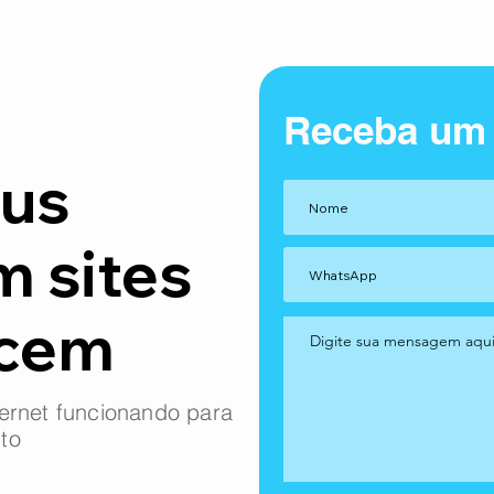
Receba um
us
m sites
ncem
ernet funcionando para
to