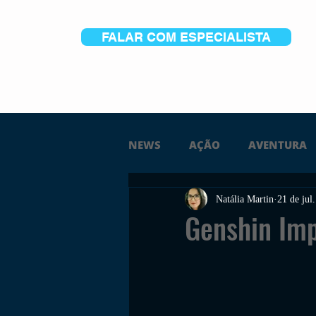
FALAR COM ESPECIALISTA
NEWS
AÇÃO
AVENTURA
Natália Martin
21 de jul
FICÇÃO
TERROR
PC
Genshin Im
TRAILER
PLATAFORMA
SOBREVIVÊNCIA
CONSTR