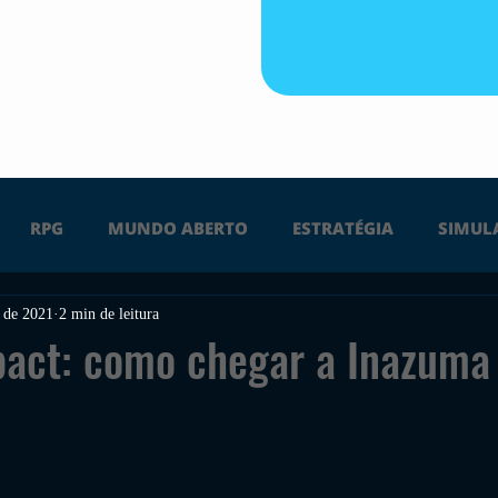
RPG
MUNDO ABERTO
ESTRATÉGIA
SIMUL
. de 2021
2 min de leitura
PS4
PS5
XBOX ONE
XBOX SERIES X
Ú
pact: como chegar a Inazuma
FPS
DICAS
TIRO
LGBTQ+
CORRIDA
UÇÃO
INDIE
SWITCH
GUERRA
LUTA