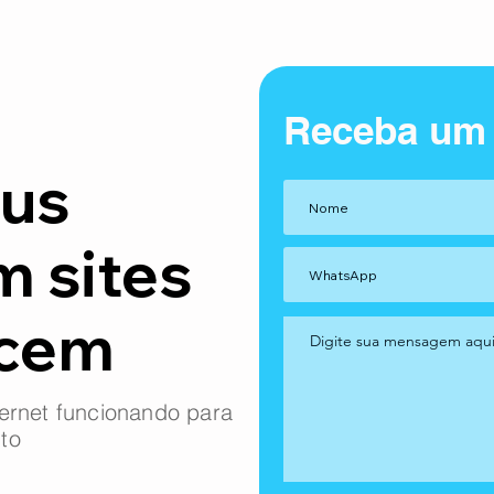
Receba um
us
m sites
ncem
ernet funcionando para
to