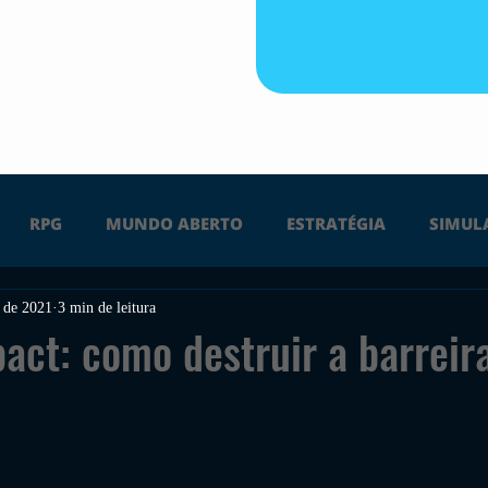
RPG
MUNDO ABERTO
ESTRATÉGIA
SIMUL
. de 2021
3 min de leitura
PS4
PS5
XBOX ONE
XBOX SERIES X
Ú
act: como destruir a barreir
FPS
DICAS
TIRO
LGBTQ+
CORRIDA
UÇÃO
INDIE
SWITCH
GUERRA
LUTA