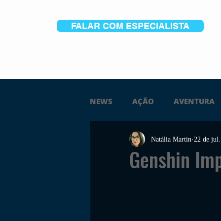
FALAR COM ESPECIALISTA
NEWS
AÇÃO
AVENTURA
Natália Martin
22 de jul
FICÇÃO
TERROR
PC
Genshin Imp
TRAILER
PLATAFORMA
SOBREVIVÊNCIA
CONSTR