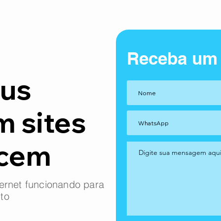
Receba um
us
m sites
ncem
ernet funcionando para
to