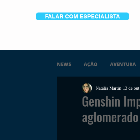
FALAR COM ESPECIALISTA
NEWS
AÇÃO
AVENTURA
Natália Martin
13 de out
FICÇÃO
TERROR
PC
Genshin Imp
aglomerado
TRAILER
PLATAFORMA
SOBREVIVÊNCIA
CONSTR