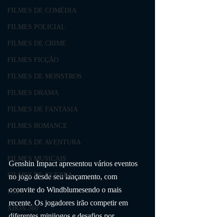
FILMES DE COMÉDIA
FILMES POLICIAL
FILMES DE CRIME
FILMES FICÇÃO
FILMES DE MONSTROS
FILMES DRAMA
FILMES DE FANTASIA
FILMES ROMANCE
FILMES DE AVENTURA
FILMES MUSICAIS
Genshin Impact apresentou vários eventos 
FILMES DE GUERRA
no jogo desde seu lançamento, com 
oconvite do Windblumesendo o mais 
PS3
recente. Os jogadores irão competir em 
XBOX 360
diferentes minijogos e desafios por 