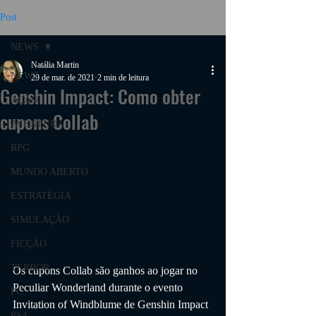
Post
NEWS
Natália Martin
NEWS
29 de mar. de 2021
2 min de leitura
Genshin Impact: Como obter
AÇÃO
cupons Collab
AVENTURA
RPG
MUNDO ABERTO
ESTRATÉGIA
SIMULAÇÃO
FICÇÃO
TERROR
Os cupons Collab são ganhos ao jogar no 
Peculiar Wonderland durante o evento 
PC
Invitation of Windblume de Genshin Impact 
PS4