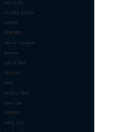
STEALTH
FILMES Thriller
GUIAS
MMORPG
Marvel's Avengers
Fortnite
Call of Duty
Minecraft
FIFA
Trials of Mana
Days Gone
ANIMES
ANÁLISES