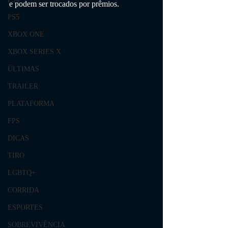
e podem ser trocados por prêmios.
PS5
XBOX ONE
XBOX SERIES X
ÚLTIMAS
TRAILER
PLATAFORMA
FPS
DICAS
TIRO
LGBTQ+
CORRIDA
ESPORTES
SOBREVIVÊNCIA