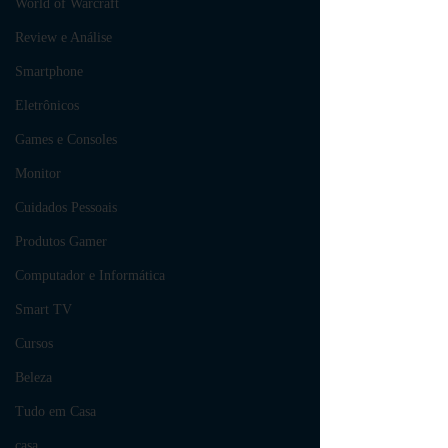
World of Warcraft
Review e Análise
Smartphone
Eletrônicos
Games e Consoles
Monitor
Cuidados Pessoais
Produtos Gamer
Computador e Informática
Smart TV
Cursos
Beleza
Tudo em Casa
casa