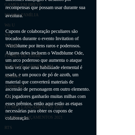
GAMES EM BREVE
recompensas que possam usar durante sua 
FILMES FAMÍLIA
aventura.
Wii U
Cupons de colaboração peculiares são 
VR
trocados durante o evento Invitation of 
Windblume por itens raros e poderosos. 
ANIME
Alguns deles incluem o Windblume Ode, 
FILMES DE ANIME
um arco poderoso que aumenta o ataque 
FILME DE ESPIONAGEM
toda vez que uma habilidade elemental é 
usada, e um pouco de pó de azoth, um 
MOBILE
material que converterá materiais de 
ANDROID
ascensão de personagem em outro elemento. 
Os jogadores ganharão muitas milhas com 
IOS
esses prêmios, então aqui estão as etapas 
FILMES LANÇAMENTOS 2020
necessárias para obter os cupons de 
FILMES LANÇAMENTOS 2021
colaboração.
RTS