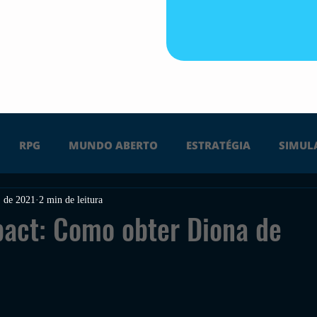
RPG
MUNDO ABERTO
ESTRATÉGIA
SIMUL
. de 2021
2 min de leitura
PS4
PS5
XBOX ONE
XBOX SERIES X
Ú
act: Como obter Diona de
FPS
DICAS
TIRO
LGBTQ+
CORRIDA
UÇÃO
INDIE
SWITCH
GUERRA
LUTA