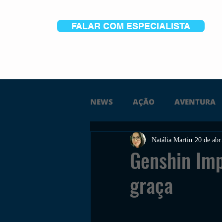
FALAR COM ESPECIALISTA
NEWS
AÇÃO
AVENTURA
Natália Martin
20 de abr
FICÇÃO
TERROR
PC
Genshin Imp
graça
TRAILER
PLATAFORMA
SOBREVIVÊNCIA
CONSTR