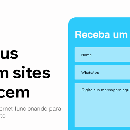
Receba um
us
m sites
ncem
ernet funcionando para
to