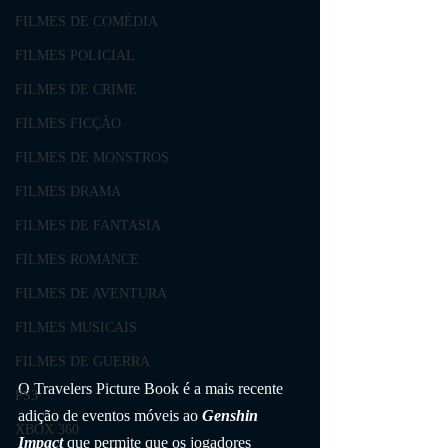
FILMES DE COMÉDIA
FILMES POLICIAL
FILMES DE CRIME
FILMES FICÇÃO
FILMES DE MONSTROS
FILMES DRAMA
FILMES DE FANTASIA
FILMES ROMANCE
FILMES DE AVENTURA
FILMES MUSICAIS
FILMES DE GUERRA
O Travelers Picture Book é a mais recente 
PS3
adição de eventos móveis ao 
Genshin 
XBOX 360
Impact
 que permite que os jogadores 