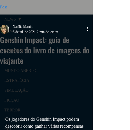
Post
NEWS
Natália Martin
NEWS
6 de jul. de 2021
2 min de leitura
Genshin Impact: guia de
AÇÃO
eventos do livro de imagens do
AVENTURA
viajante
RPG
MUNDO ABERTO
ESTRATÉGIA
SIMULAÇÃO
FICÇÃO
TERROR
Os jogadores do Genshin Impact podem 
PC
descobrir como ganhar várias recompensas 
PS4