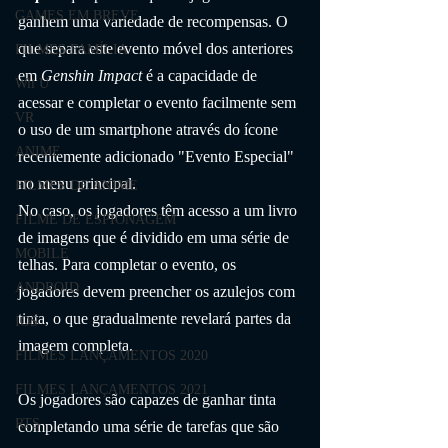
GAMES EM BREVE
ganhem uma variedade de recompensas. O 
que separa este evento móvel dos anteriores 
FILMES FAMÍLIA
em 
Genshin Impact
 é a capacidade de 
Wii U
acessar e completar o evento facilmente sem 
VR
o uso de um smartphone através do ícone 
ANIME
recentemente adicionado "Evento Especial" 
no menu principal.
FILMES DE ANIME
No caso, os jogadores têm acesso a um livro 
FILME DE ESPIONAGEM
de imagens que é dividido em uma série de 
MOBILE
telhas. Para completar o evento, os 
ANDROID
jogadores devem preencher os azulejos com 
tinta, o que gradualmente revelará partes da 
IOS
imagem completa.
FILMES LANÇAMENTOS 2020
FILMES LANÇAMENTOS 2021
Os jogadores são capazes de ganhar tinta 
RTS
completando uma série de tarefas que são 