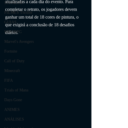
atualizadas a cada dia do evento. Para 
STEALTH
completar o retrato, os jogadores devem 
FILMES Thriller
ganhar um total de 18 cores de pintura, o 
GUIAS
que exigirá a conclusão de 18 desafios 
MMORPG
diários.
Marvel's Avengers
Fortnite
Call of Duty
Minecraft
FIFA
Trials of Mana
Days Gone
ANIMES
ANÁLISES