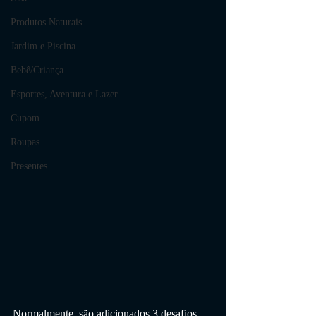
Produtos Naturais
Jardim e Piscina
Bebê/Criança
Esportes, Aventura e Lazer
Cupom
Roupas
Presentes
Normalmente, são adicionados 3 desafios 