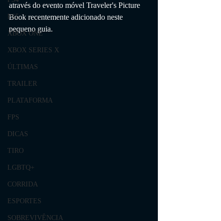
através do evento móvel Traveler's Picture 
Book recentemente adicionado neste 
PS5
pequeno guia.
XBOX ONE
XBOX SERIES X
ÚLTIMAS
TRAILER
PLATAFORMA
FPS
DICAS
TIRO
LGBTQ+
CORRIDA
ESPORTES
SOBREVIVÊNCIA