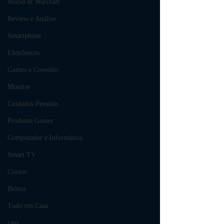
World of Warcraft
Review e Análise
Smartphone
Eletrônicos
Games e Consoles
Monitor
Cuidados Pessoais
Produtos Gamer
Computador e Informática
Smart TV
Cursos
Beleza
Tudo em Casa
casa