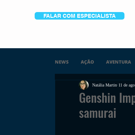
FALAR COM ESPECIALISTA
NEWS
AÇÃO
AVENTURA
Natália Martin
11 de ago
FICÇÃO
TERROR
PC
Genshin Imp
samurai
TRAILER
PLATAFORMA
SOBREVIVÊNCIA
CONSTR