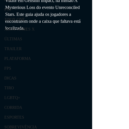
Viktor em 
Genshin Impact, na missão 
A 
Mysterious Loss do evento Unreconciled 
PS5
Stars. Este guia ajuda os jogadores a 
XBOX ONE
encontrarem onde a caixa que faltava está 
localizada.
XBOX SERIES X
ÚLTIMAS
TRAILER
PLATAFORMA
FPS
DICAS
TIRO
LGBTQ+
CORRIDA
ESPORTES
SOBREVIVÊNCIA