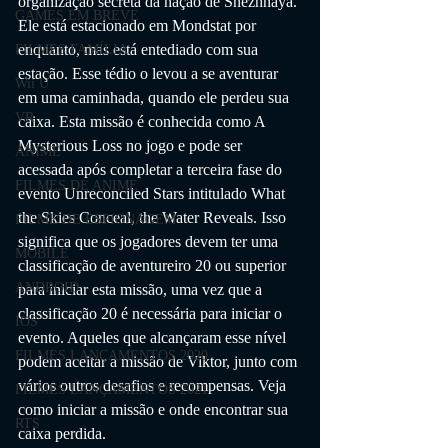
organização secreta da nação de Snezhnaya. 
GAMES EM BREVE
Ele está estacionado em Mondstat por 
enquanto, mas está entediado com sua 
FILMES FAMÍLIA
estação. Esse tédio o levou a se aventurar 
Wii U
em uma caminhada, quando ele perdeu sua 
VR
caixa. Esta missão é conhecida como A 
Mysterious Loss no jogo e pode ser 
ANIME
acessada após completar a terceira fase do 
FILMES DE ANIME
evento Unreconciled Stars intitulado What 
the Skies Conceal, the Water Reveals. Isso 
FILME DE ESPIONAGEM
significa que os jogadores devem ter uma 
MOBILE
classificação de aventureiro 20 ou superior 
ANDROID
para iniciar esta missão, uma vez que a 
classificação 20 é necessária para iniciar o 
IOS
evento. Aqueles que alcançaram esse nível 
FILMES LANÇAMENTOS 2020
podem aceitar a missão de Viktor, junto com 
vários outros desafios e recompensas. Veja 
FILMES LANÇAMENTOS 2021
como iniciar a missão e onde encontrar sua 
RTS
caixa perdida.