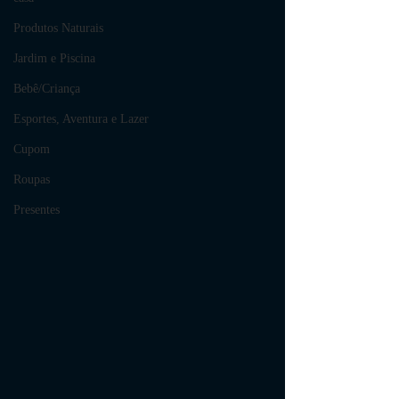
Produtos Naturais
Jardim e Piscina
Bebê/Criança
Esportes, Aventura e Lazer
Cupom
Roupas
Presentes