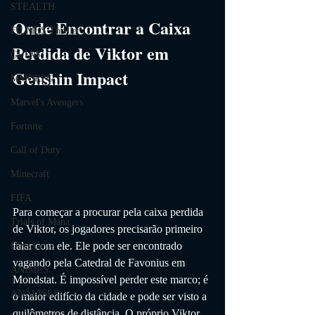
STEALTH
Onde Encontrar a Caixa 
FILMES Thriller
Perdida de Viktor em 
GUIAS
Genshin Impact
MMORPG
Marvel's Avengers
Fortnite
Call of Duty
Minecraft
FIFA
Para começar a procurar pela caixa perdida 
Trials of Mana
de Viktor, os jogadores precisarão primeiro 
falar com ele. Ele pode ser encontrado 
Days Gone
vagando pela Catedral de Favonius em 
ANIMES
Mondstat. É impossível perder este marco; é 
ANÁLISES
o maior edifício da cidade e pode ser visto a 
quilômetros de distância. O próprio Viktor 