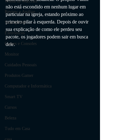
World of Warcraft
não está escondido em nenhum lugar em 
Review e Análise
particular na igreja, estando próximo ao 
primeiro pilar à esquerda. Depois de ouvir 
Smartphone
sua explicação de como ele perdeu seu 
Eletrônicos
pacote, os jogadores podem sair em busca 
Games e Consoles
dele.
Monitor
Cuidados Pessoais
Produtos Gamer
Computador e Informática
Smart TV
Cursos
Beleza
Tudo em Casa
casa