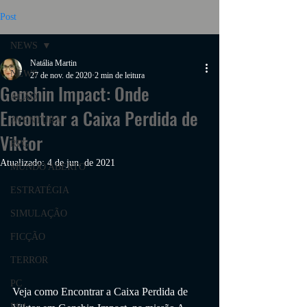
Post
NEWS
Natália Martin
NEWS
27 de nov. de 2020
2 min de leitura
Genshin Impact: Onde
AÇÃO
Encontrar a Caixa Perdida de
AVENTURA
Viktor
RPG
Atualizado:
4 de jun. de 2021
MUNDO ABERTO
ESTRATÉGIA
SIMULAÇÃO
FICÇÃO
TERROR
PC
Veja como Encontrar a Caixa Perdida de 
PS4