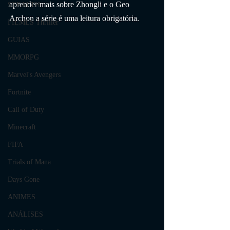
aprender mais sobre Zhongli e o Geo 
STEALTH
Archon a série é uma leitura obrigatória.
FILMES Thriller
GUIAS
MMORPG
Marvel's Avengers
Fortnite
Call of Duty
Minecraft
FIFA
Trials of Mana
Days Gone
ANIMES
ANÁLISES