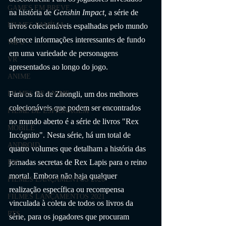
GAMES EM BREVE
na história de 
Genshin Impact, 
a série de 
FILMES FAMÍLIA
livros colecionáveis espalhadas pelo mundo 
oferece informações interessantes de fundo 
Wii U
em uma variedade de personagens 
VR
apresentados ao longo do jogo.
ANIME
Para os fãs de Zhongli, um dos melhores 
FILMES DE ANIME
colecionáveis que podem ser encontrados 
FILME DE ESPIONAGEM
no mundo aberto é a série de livros "Rex 
MOBILE
Incógnito". Nesta série, há um total de 
ANDROID
quatro volumes que detalham a história das 
jornadas secretas de Rex Lapis para o reino 
IOS
mortal. Embora não haja qualquer 
FILMES LANÇAMENTOS 2020
realização específica ou recompensa 
FILMES LANÇAMENTOS 2021
vinculada à coleta de todos os livros da 
RTS
série, para os jogadores que procuram 