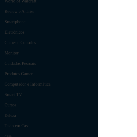
World of Warcraft
Review e Análise
Smartphone
Eletrônicos
Games e Consoles
Monitor
Cuidados Pessoais
Produtos Gamer
Computador e Informática
Smart TV
Cursos
Beleza
Tudo em Casa
casa