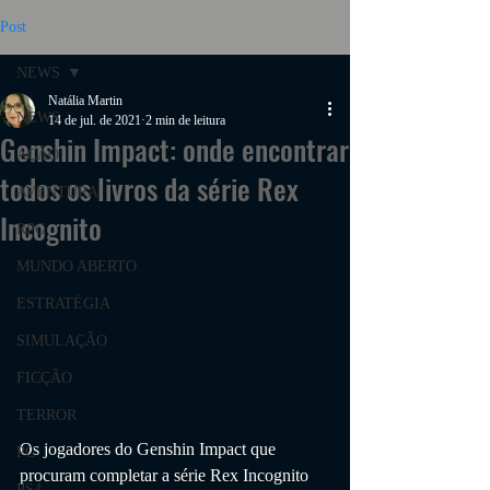
Post
NEWS
Natália Martin
NEWS
14 de jul. de 2021
2 min de leitura
Genshin Impact: onde encontrar
AÇÃO
todos os livros da série Rex
AVENTURA
Incognito
RPG
MUNDO ABERTO
ESTRATÉGIA
SIMULAÇÃO
FICÇÃO
TERROR
Os jogadores do Genshin Impact que 
PC
procuram completar a série Rex Incognito 
PS4