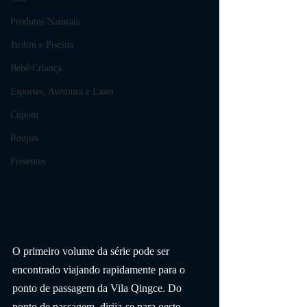
Produtos Naturais
Jardim e Piscina
Bebê/Criança
Esportes, Aventura e Lazer
Cupom
Roupas
Presentes
O primeiro volume da série pode ser 
encontrado viajando rapidamente para o 
ponto de passagem da Vila Qingce. Do 
ponto de passagem, dirija-se para oeste 