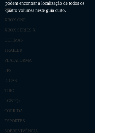
podem encontrar a localização de todos os 
quatro volumes neste guia curto.
PS5
XBOX ONE
XBOX SERIES X
ÚLTIMAS
TRAILER
PLATAFORMA
FPS
DICAS
TIRO
LGBTQ+
CORRIDA
ESPORTES
SOBREVIVÊNCIA