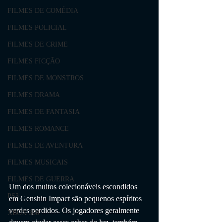
FILMES DE COMÉDIA
FILMES POLICIAL
FILMES DE CRIME
FILMES FICÇÃO
FILMES DE MONSTROS
FILMES DRAMA
FILMES DE FANTASIA
FILMES ROMANCE
FILMES DE AVENTURA
FILMES MUSICAIS
FILMES DE GUERRA
Um dos muitos colecionáveis ​​escondidos 
PS3
em Genshin Impact são pequenos espíritos 
verdes perdidos. Os jogadores geralmente 
XBOX 360