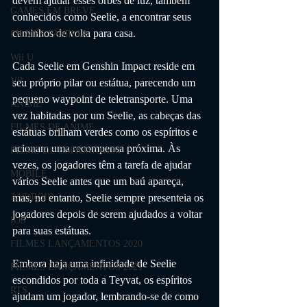
devem ajudar esses orbes de luz, também 
GAMES EM BREVE
conhecidos como Seelie, a encontrar seus 
caminhos de volta para casa.
FILMES FAMÍLIA
Wii U
Cada Seelie em Genshin Impact reside em 
VR
seu próprio pilar ou estátua, parecendo um 
pequeno waypoint de teletransporte. Uma 
ANIME
vez habitadas por um Seelie, as cabeças das 
FILMES DE ANIME
estátuas brilham verdes como os espíritos e 
acionam uma recompensa próxima. Às 
FILME DE ESPIONAGEM
vezes, os jogadores têm a tarefa de ajudar 
MOBILE
vários Seelie antes que um baú apareça, 
ANDROID
mas, no entanto, Seelie sempre presenteia os 
jogadores depois de serem ajudados a voltar 
IOS
para suas estátuas.
FILMES LANÇAMENTOS 2020
Embora haja uma infinidade de Seelie 
FILMES LANÇAMENTOS 2021
escondidos por toda a Teyvat, os espíritos 
RTS
ajudam um jogador, lembrando-se de como 