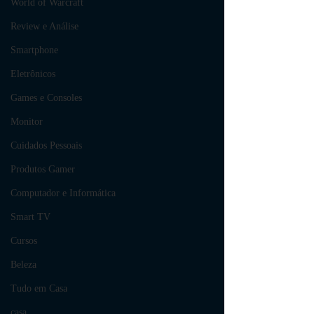
World of Warcraft
Review e Análise
Smartphone
Eletrônicos
Games e Consoles
Monitor
Cuidados Pessoais
Produtos Gamer
Computador e Informática
Smart TV
Cursos
Beleza
Tudo em Casa
casa