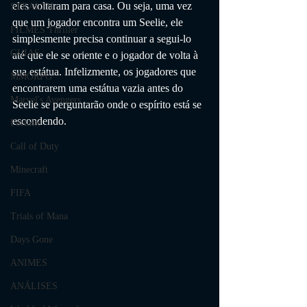
eles voltaram para casa. Ou seja, uma vez 
STEALTH
que um jogador encontra um Seelie, ele 
FILMES Thriller
simplesmente precisa continuar a segui-lo 
GUIAS
até que ele se oriente e o jogador de volta à 
sua estátua. Infelizmente, os jogadores que 
MMORPG
encontrarem uma estátua vazia antes do 
Marvel's Avengers
Seelie se perguntarão onde o espírito está se 
escondendo.
Fortnite
Call of Duty
Minecraft
FIFA
Trials of Mana
Days Gone
ANIMES
ANÁLISES