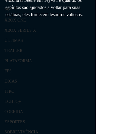
encontrar Seelie em Teyvat, e quando os 
espíritos são ajudados a voltar para suas 
PS5
estátuas, eles fornecem tesouros valiosos.
XBOX ONE
XBOX SERIES X
ÚLTIMAS
TRAILER
PLATAFORMA
FPS
DICAS
TIRO
LGBTQ+
CORRIDA
ESPORTES
SOBREVIVÊNCIA