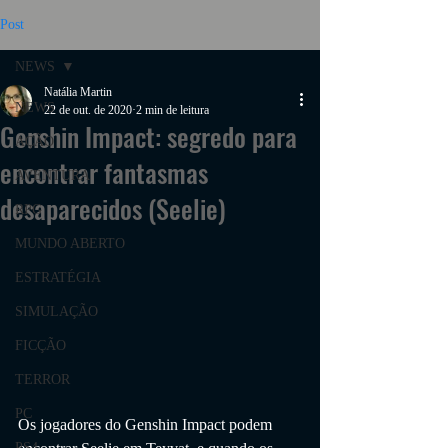
Post
NEWS
Natália Martin
NEWS
22 de out. de 2020
2 min de leitura
Genshin Impact: segredo para
AÇÃO
encontrar fantasmas
AVENTURA
desaparecidos (Seelie)
RPG
MUNDO ABERTO
ESTRATÉGIA
SIMULAÇÃO
FICÇÃO
TERROR
PC
Os jogadores do Genshin Impact podem 
PS4