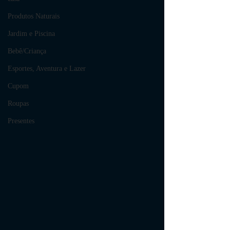
Produtos Naturais
Jardim e Piscina
Bebê/Criança
Esportes, Aventura e Lazer
Cupom
Roupas
Presentes