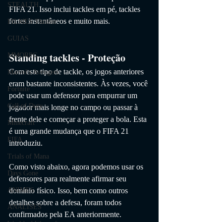
STEALTH
FIFA 21. Isso inclui tackles em pé, tackles 
fortes instantâneos e muito mais.
FILMES Thriller
GUIAS
Standing tackles - Proteção
MMORPG
Com este tipo de tackle, os jogos anteriores 
Marvel's Avengers
eram bastante inconsistentes. Às vezes, você 
Fortnite
pode usar um defensor para empurrar um 
Call of Duty
jogador mais longe no campo ou passar à 
frente dele e começar a proteger a bola. Esta 
Minecraft
é uma grande mudança que o FIFA 21 
FIFA
introduziu.
Trials of Mana
Como visto abaixo, agora podemos usar os 
Days Gone
defensores para realmente afirmar seu 
domínio físico. Isso, bem como outros 
ANIMES
detalhes sobre a defesa, foram todos 
ANÁLISES
confirmados pela EA anteriormente.