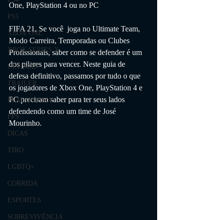
One, PlayStation 4 ou no PC   
PS5
FIFA 21, Se você  joga no Ultimate Team, 
XBOX ONE
Modo Carreira, Temporadas ou Clubes 
XBOX SERIES X
Profissionais, saber como se defender é um 
dos pilares para vencer. Neste guia de 
ÚLTIMAS
defesa definitivo, passamos por tudo o que 
TRAILER
os jogadores de Xbox One, PlayStation 4 e 
PC precisam saber para ter seus lados 
PLATAFORMA
defendendo como um time de José 
FPS
Mourinho.
DICAS
TIRO
LGBTQ+
CORRIDA
ESPORTES
SOBREVIVÊNCIA