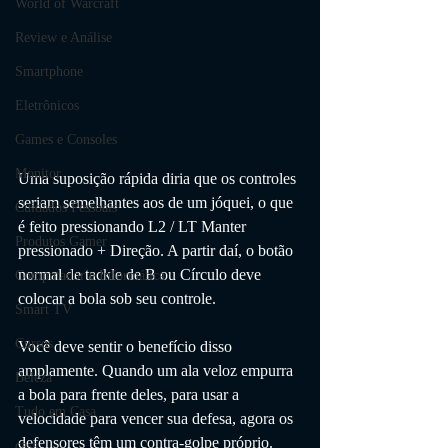
World of Warcraft
Review e Análise
Smartphone
Eletrônicos
Games e Consoles
Monitor
Uma suposição rápida diria que os controles 
seriam semelhantes aos de um jóquei, o que 
Cuidados Pessoais
é feito pressionando L2 / LT Manter 
Produtos Gamer
pressionado + Direção. A partir daí, o botão 
normal de tackle de B ou Círculo deve 
Computador e Informática
colocar a bola sob seu controle.
Smart TV
Cursos
Você deve sentir o benefício disso 
amplamente. Quando um ala veloz empurra 
Beleza
a bola para frente deles, para usar a 
Tudo em Casa
velocidade para vencer sua defesa, agora os 
defensores têm um contra-golpe próprio. 
casa