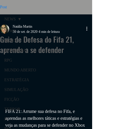
Post
NEWS
Natália Martin
NEWS
30 de set. de 2020
4 min de leitura
Guia de Defesa do Fifa 21,
AÇÃO
aprenda a se defender
AVENTURA
RPG
MUNDO ABERTO
ESTRATÉGIA
SIMULAÇÃO
FICÇÃO
TERROR
FIFA 21: Arrume sua defesa no Fifa, e 
aprendas as melhores táticas e estratégias e 
PC
veja as mudanças para se defender no Xbox 
PS4