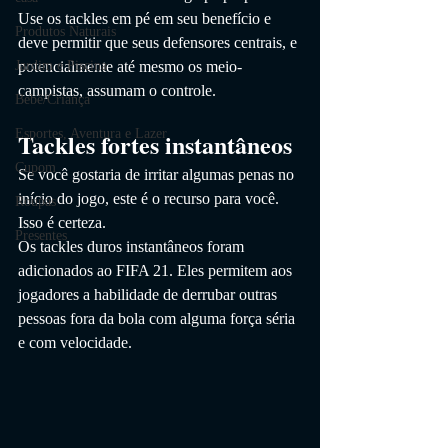
Use os tackles em pé em seu benefício e 
Produtos Naturais
deve permitir que seus defensores centrais, e 
Jardim e Piscina
potencialmente até mesmo os meio-
campistas, assumam o controle.
Bebê/Criança
Esportes, Aventura e Lazer
Tackles fortes instantâneos
Cupom
Se você gostaria de irritar algumas penas no 
início do jogo, este é o recurso para você. 
Roupas
Isso é certeza.
Presentes
Os tackles duros instantâneos foram 
adicionados ao FIFA 21. Eles permitem aos 
jogadores a habilidade de derrubar outras 
pessoas fora da bola com alguma força séria 
e com velocidade.