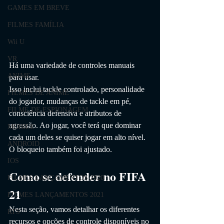
GAMES EM BREVE
FILMES FAMÍLIA
Wii U
VR
Há uma variedade de controles manuais 
ANIME
para usar.
Isso inclui tackle controlado, personalidade 
FILMES DE ANIME
do jogador, mudanças de tackle em pé, 
FILME DE ESPIONAGEM
consciência defensiva e atributos de 
agressão. Ao jogar, você terá que dominar 
MOBILE
cada um deles se quiser jogar em alto nível. 
ANDROID
O bloqueio também foi ajustado.
IOS
Como se defender no FIFA 
FILMES LANÇAMENTOS 2020
21
FILMES LANÇAMENTOS 2021
Nesta seção, vamos detalhar os diferentes 
RTS
recursos e opções de controle disponíveis no 