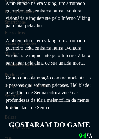
World of Warcraft
Ambientado na era viking, um arruinado 
guerreiro celta embarca numa aventura 
Review e Análise
visionária e inquietante pelo Inferno Viking 
Smartphone
para lutar pela alma.
Eletrônicos
Ambientado na era viking, um arruinado 
Games e Consoles
guerreiro celta embarca numa aventura 
Monitor
visionária e inquietante pelo Inferno Viking 
para lutar pela alma de sua amada morta.
Cuidados Pessoais
Produtos Gamer
Criado em colaboração com neurocientistas 
e pessoas que sofreram psicoses, Hellblade: 
Computador e Informática
o sacrifício de Senua coloca você nas 
Smart TV
profundezas da fúria melancólica da mente 
Cursos
fragmentada de Senua.
Beleza
GOSTARAM DO GAME
Tudo em Casa
94
%
casa