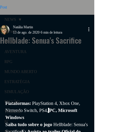
Post
NEWS
Natália Martin
NEWS
13 de ago. de 2020
6 min de leitura
Hellblade: Senua's Sacrifice
AÇÃO
AVENTURA
RPG
MUNDO ABERTO
ESTRATÉGIA
SIMULAÇÃO
FICÇÃO
Plataformas: 
PlayStation 4, Xbox One, 
Nintendo Switch, PS4,
PC, Microsoft 
TERROR
Windows
PC
Saiba tudo sobre o jogo 
Hellblade: Senua's 
Sacrifice
E: Assista ao trailer Oficial do 
PS4