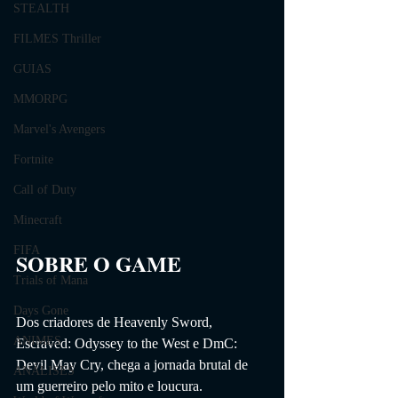
STEALTH
FILMES Thriller
GUIAS
MMORPG
Marvel's Avengers
Fortnite
Call of Duty
Minecraft
FIFA
SOBRE O GAME                
Trials of Mana
Days Gone
Dos criadores de Heavenly Sword, 
ANIMES
Escraved: Odyssey to the West e DmC: 
Devil May Cry, chega a jornada brutal de 
ANÁLISES
um guerreiro pelo mito e loucura. 