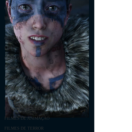
CONSTRUÇÃO
INDIE
SWITCH
GUERRA
LUTA
GRATUITO
FILMES
FILMES DE AÇÃO
FILMES DE SUSPENSE
FURTIVO
FILMES SUPER HERÓIS
FILMES DE ANIMAÇÃO
FILMES DE TERROR