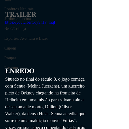
Produtos Naturais
TRAILER
Jardim e Piscina
https://youtu.be/CdySh1v_mqI
Bebê/Criança
Esportes, Aventura e Lazer
Cupom
Roupas
ENREDO
Presentes
Situado no final do século 8, o jogo começa 
com Senua (Melina Juergens), um guerreiro 
picto de Orkney chegando na fronteira de 
Helheim em uma missão para salvar a alma 
de seu amante morto, Dillion (Oliver 
Walker), da deusa Hela . Senua acredita que 
sofre de uma maldição e ouve "Fúrias", 
vozes em sua cabeça comentando cada ação 