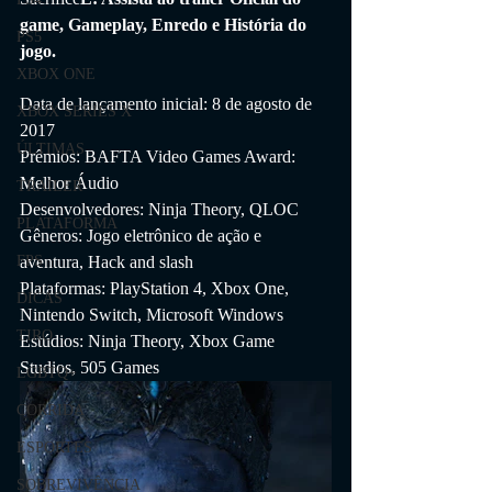
game, Gameplay, Enredo e História do 
PS5
jogo.
XBOX ONE
Data de lançamento inicial: 8 de agosto de 
XBOX SERIES X
2017
ÚLTIMAS
Prêmios: BAFTA Video Games Award: 
Melhor Áudio
TRAILER
Desenvolvedores: Ninja Theory, QLOC
PLATAFORMA
Gêneros: Jogo eletrônico de ação e 
aventura, Hack and slash
FPS
Plataformas: PlayStation 4, Xbox One, 
DICAS
Nintendo Switch, Microsoft Windows
TIRO
Estúdios: Ninja Theory, Xbox Game 
Studios, 505 Games
LGBTQ+
CORRIDA
ESPORTES
SOBREVIVÊNCIA