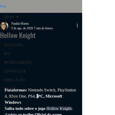
Post
NEWS
Natália Martin
NEWS
1 de ago. de 2020
7 min de leitura
Hollow Knight
AÇÃO
AVENTURA
RPG
MUNDO ABERTO
ESTRATÉGIA
SIMULAÇÃO
FICÇÃO
Plataformas: 
Nintendo Switch, PlayStation 
4, Xbox One, PS4, 
PC, Microsoft 
TERROR
Windows
PC
Saiba tudo sobre o jogo 
Hollow Knight
: 
Assista ao trailer Oficial do game, 
PS4