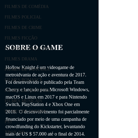
FILMES DE COMÉDIA
FILMES POLICIAL
FILMES DE CRIME
FILMES FICÇÃO
SOBRE O GAME                
FILMES DE MONSTROS
FILMES DRAMA
Hollow Knight é um videogame de 
FILMES DE FANTASIA
metroidvania de ação e aventura de 2017. 
FILMES ROMANCE
Foi desenvolvido e publicado pela Team 
Cherry e lançado para Microsoft Windows, 
FILMES DE AVENTURA
macOS e Linux em 2017 e para Nintendo 
FILMES MUSICAIS
Switch, PlayStation 4 e Xbox One em 
2018.  O desenvolvimento foi parcialmente 
FILMES DE GUERRA
financiado por meio de uma campanha de 
PS3
crowdfunding do Kickstarter, levantando 
XBOX 360
mais de US $ 57.000 até o final de 2014.