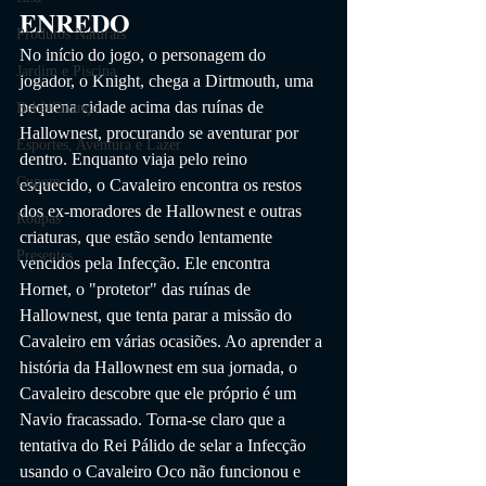
ENREDO
Produtos Naturais
No início do jogo, o personagem do 
Jardim e Piscina
jogador, o Knight, chega a Dirtmouth, uma 
pequena cidade acima das ruínas de 
Bebê/Criança
Hallownest, procurando se aventurar por 
Esportes, Aventura e Lazer
dentro. Enquanto viaja pelo reino 
Cupom
esquecido, o Cavaleiro encontra os restos 
dos ex-moradores de Hallownest e outras 
Roupas
criaturas, que estão sendo lentamente 
Presentes
vencidos pela Infecção. Ele encontra 
Hornet, o "protetor" das ruínas de 
Hallownest, que tenta parar a missão do 
Cavaleiro em várias ocasiões. Ao aprender a 
história da Hallownest em sua jornada, o 
Cavaleiro descobre que ele próprio é um 
Navio fracassado. Torna-se claro que a 
tentativa do Rei Pálido de selar a Infecção 
usando o Cavaleiro Oco não funcionou e 