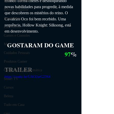
lutando contra chefes e desbloqueando 
World of Warcraft
novas habilidades para progredir, à medida 
Review e Análise
que descobrem os mistérios do reino. O 
Smartphone
Cavaleiro Oco foi bem recebido. Uma 
sequência, Hollow Knight: Silksong, está 
Eletrônicos
em desenvolvimento. 
Games e Consoles
GOSTARAM DO GAME
Monitor
97
%
Cuidados Pessoais
Produtos Gamer
TRAILER
Computador e Informática
https://youtu.be/UAO2urG23S4
Smart TV
Cursos
Beleza
Tudo em Casa
casa