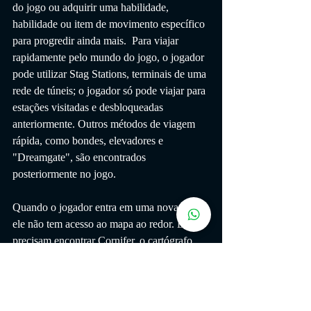
do jogo ou adquirir uma habilidade, 
habilidade ou item de movimento específico 
para progredir ainda mais.  Para viajar 
rapidamente pelo mundo do jogo, o jogador 
pode utilizar Stag Stations, terminais de uma 
rede de túneis; o jogador só pode viajar para 
estações visitadas e desbloqueadas 
anteriormente. Outros métodos de viagem 
rápida, como bondes, elevadores e 
"Dreamgate", são encontrados 
posteriormente no jogo. 
Quando o jogador entra em uma nova área, 
ele não tem acesso ao mapa ao redor. Eles 
precisam encontrar Cornifer, o cartógrafo, 
para comprar um mapa aproximado. À 
medida que o jogador explora uma área, o 
mapa se torna mais preciso e completo, 
embora seja atualizado apenas quando 