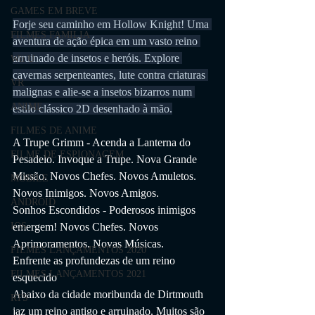
GAMES EM BREVE
Forje seu caminho em Hollow Knight! Uma 
FILMES FAMÍLIA
aventura de ação épica em um vasto reino 
arruinado de insetos e heróis. Explore 
Wii U
cavernas serpenteantes, lute contra criaturas 
VR
malignas e alie-se a insetos bizarros num 
ANIME
estilo clássico 2D desenhado à mão.
FILMES DE ANIME
A Trupe Grimm - Acenda a Lanterna do 
FILME DE ESPIONAGEM
Pesadelo. Invoque a Trupe. Nova Grande 
Missão. Novos Chefes. Novos Amuletos. 
MOBILE
Novos Inimigos. Novos Amigos.
ANDROID
Sonhos Escondidos - Poderosos inimigos 
emergem! Novos Chefes. Novos 
IOS
Aprimoramentos. Novas Músicas.
FILMES LANÇAMENTOS 2020
Enfrente as profundezas de um reino 
FILMES LANÇAMENTOS 2021
esquecido
Abaixo da cidade moribunda de Dirtmouth 
RTS
jaz um reino antigo e arruinado. Muitos são 