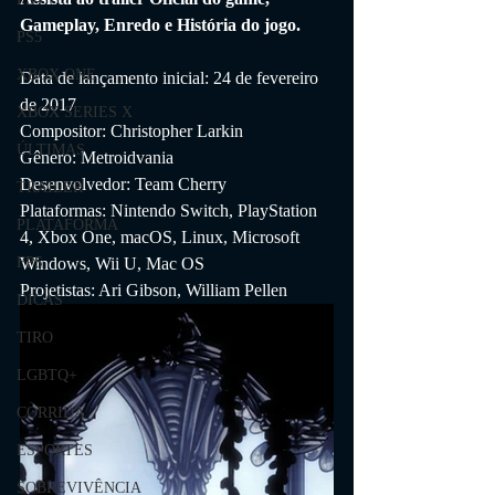
Gameplay, Enredo e História do jogo.
PS5
XBOX ONE
Data de lançamento inicial: 24 de fevereiro 
de 2017
XBOX SERIES X
Compositor: Christopher Larkin
ÚLTIMAS
Gênero: Metroidvania
Desenvolvedor: Team Cherry
TRAILER
Plataformas: Nintendo Switch, PlayStation 
PLATAFORMA
4, Xbox One, macOS, Linux, Microsoft 
Windows, Wii U, Mac OS
FPS
Projetistas: Ari Gibson, William Pellen
DICAS
TIRO
LGBTQ+
CORRIDA
ESPORTES
SOBREVIVÊNCIA