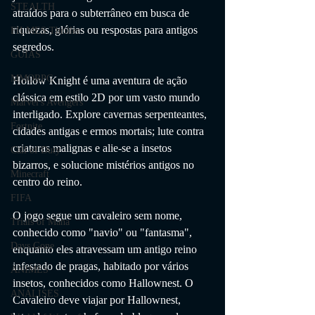
STEALTH
atraídos para o subterrâneo em busca de 
riquezas, glórias ou respostas para antigos 
FILMES Thriller
segredos.
GUIAS
MMORPG
Hollow Knight é uma aventura de ação 
clássica em estilo 2D por um vasto mundo 
Marvel's Avengers
interligado. Explore cavernas serpenteantes, 
Fortnite
cidades antigas e ermos mortais; lute contra 
criaturas malignas e alie-se a insetos 
Call of Duty
bizarros, e solucione mistérios antigos no 
Minecraft
centro do reino.
FIFA
O jogo segue um cavaleiro sem nome, 
Trials of Mana
conhecido como "navio" ou "fantasma", 
Days Gone
enquanto eles atravessam um antigo reino 
infestado de pragas, habitado por vários 
ANIMES
insetos, conhecidos como Hallownest. O 
ANÁLISES
Cavaleiro deve viajar por Hallownest, 