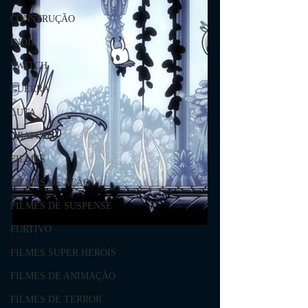
CONSTRUÇÃO
INDIE
SWITCH
GUERRA
LUTA
GRATUITO
FILMES
FILMES DE AÇÃO
FILMES DE SUSPENSE
FURTIVO
FILMES SUPER HERÓIS
FILMES DE ANIMAÇÃO
FILMES DE TERROR