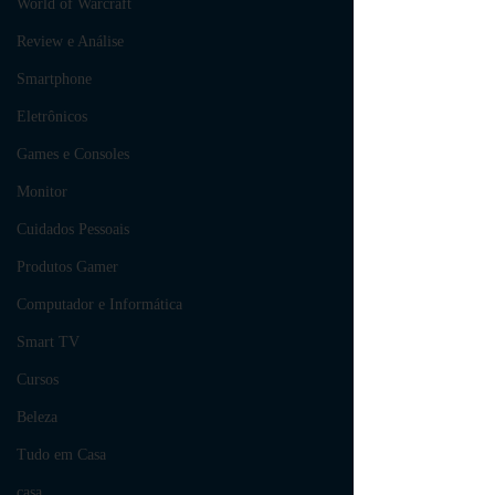
World of Warcraft
Review e Análise
Smartphone
Eletrônicos
Games e Consoles
Monitor
Cuidados Pessoais
Produtos Gamer
Computador e Informática
Smart TV
Cursos
Beleza
Tudo em Casa
casa