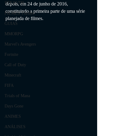
STEALTH
depois, em 24 de junho de 2016, 
constituindo a primeira parte de uma série 
FILMES Thriller
planejada de filmes.
GUIAS
MMORPG
Marvel's Avengers
Fortnite
Call of Duty
Minecraft
FIFA
Trials of Mana
Days Gone
ANIMES
ANÁLISES