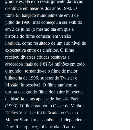
grande escala e do ressurgimento da ficção 
GAMES EM BREVE
científica em meados dos anos 1990. O 
FILMES FAMÍLIA
filme foi lançado mundialmente em 3 de 
julho de 1996, mas começou a ser exibido 
Wii U
em 2 de julho (o mesmo dia em que a 
VR
história do filme começa) em versão 
limitada, como resultado de um alto nível de 
ANIME
expectativa entre os cinéfilos. O filme 
FILMES DE ANIME
recebeu diversas críticas positivas e 
arrecadou mais de $ 817,4 milhões em todo 
FILME DE ESPIONAGEM
o mundo,  tornando-se o filme de maior 
MOBILE
bilheteria de 1996, superando Twister e 
ANDROID
Missão: Impossível. O filme também se 
tornou o segundo filme de maior bilheteria 
IOS
da história, atrás apenas de Jurassic Park 
FILMES LANÇAMENTOS 2020
(1993). O filme ganhou o Oscar de Melhor 
Efeitos Visuais e foi indicado ao Oscar de 
FILMES LANÇAMENTOS 2021
Melhor Som. Uma sequência, Independence 
RTS
Day: Resurgence, foi lançada 20 anos 