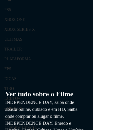
PS5
XBOX ONE
XBOX SERIES X
ÚLTIMAS
TRAILER
PLATAFORMA
FPS
DICAS
TIRO
Ver tudo sobre o Filme
LGBTQ+
INDEPENDENCE DAY
, saiba onde 
CORRIDA
assistir online, dublado e em HD,
 Saiba 
onde comprar ou alugar o filme, 
ESPORTES
INDEPENDENCE DAY
. 
Enredo e 
SOBREVIVÊNCIA