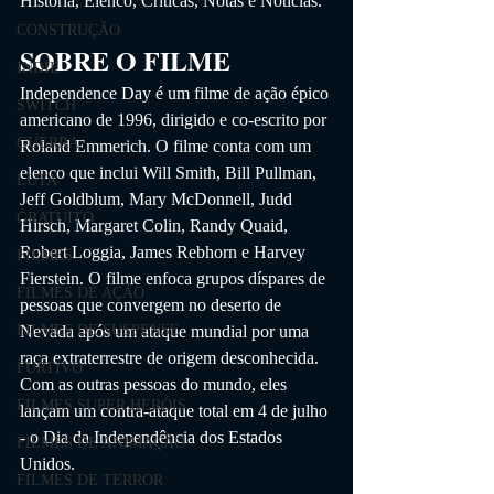
História, Elenco, Críticas, Notas e Notícias. 
CONSTRUÇÃO
SOBRE O FILME
INDIE
Independence Day é um filme de ação épico 
SWITCH
americano de 1996, dirigido e co-escrito por 
GUERRA
Roland Emmerich. O filme conta com um 
elenco que inclui Will Smith, Bill Pullman, 
LUTA
Jeff Goldblum, Mary McDonnell, Judd 
GRATUITO
Hirsch, Margaret Colin, Randy Quaid, 
Robert Loggia, James Rebhorn e Harvey 
FILMES
Fierstein. O filme enfoca grupos díspares de 
FILMES DE AÇÃO
pessoas que convergem no deserto de 
Nevada após um ataque mundial por uma 
FILMES DE SUSPENSE
raça extraterrestre de origem desconhecida. 
FURTIVO
Com as outras pessoas do mundo, eles 
FILMES SUPER HERÓIS
lançam um contra-ataque total em 4 de julho 
- o Dia da Independência dos Estados 
FILMES DE ANIMAÇÃO
Unidos.
FILMES DE TERROR