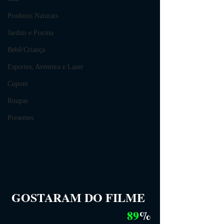
Produtos Naturais
Jardim e Piscina
Bebê/Criança
Esportes, Aventura e Lazer
Cupom
Roupas
Presentes
GOSTARAM DO FILME
89
%