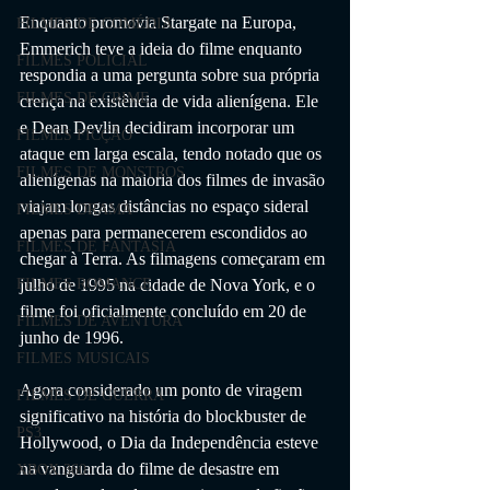
Enquanto promovia Stargate na Europa, 
FILMES DE COMÉDIA
Emmerich teve a ideia do filme enquanto 
FILMES POLICIAL
respondia a uma pergunta sobre sua própria 
FILMES DE CRIME
crença na existência de vida alienígena. Ele 
e Dean Devlin decidiram incorporar um 
FILMES FICÇÃO
ataque em larga escala, tendo notado que os 
FILMES DE MONSTROS
alienígenas na maioria dos filmes de invasão 
viajam longas distâncias no espaço sideral 
FILMES DRAMA
apenas para permanecerem escondidos ao 
FILMES DE FANTASIA
chegar à Terra. As filmagens começaram em 
julho de 1995 na cidade de Nova York, e o 
FILMES ROMANCE
filme foi oficialmente concluído em 20 de 
FILMES DE AVENTURA
junho de 1996.
FILMES MUSICAIS
Agora considerado um ponto de viragem 
FILMES DE GUERRA
significativo na história do blockbuster de 
PS3
Hollywood, o Dia da Independência esteve 
na vanguarda do filme de desastre em 
XBOX 360