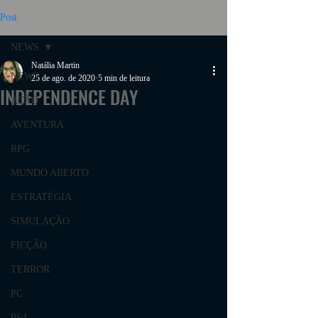
Post
NEWS
Natália Martin
NEWS
25 de ago. de 2020
5 min de leitura
INDEPENDENCE DAY
AÇÃO
AVENTURA
RPG
MUNDO ABERTO
ESTRATÉGIA
SIMULAÇÃO
FICÇÃO
TERROR
PC
PS4