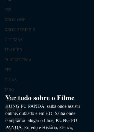
PS5
XBOX ONE
XBOX SERIES X
ÚLTIMAS
TRAILER
PLATAFORMA
FPS
DICAS
TIRO
Ver tudo sobre o Filme
LGBTQ+
KUNG FU PANDA
, saiba onde assistir 
CORRIDA
online, dublado e em HD,
 Saiba onde 
ESPORTES
comprar ou alugar o filme, KUNG FU 
PANDA
. 
Enredo e História, Elenco, 
SOBREVIVÊNCIA