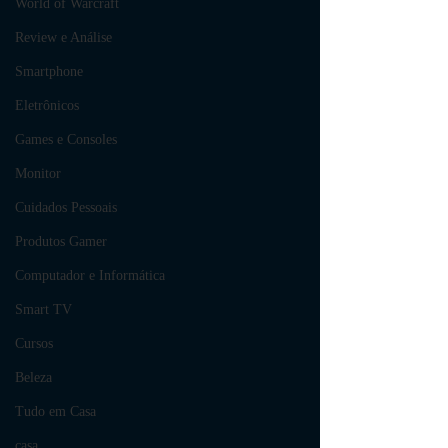
World of Warcraft
Review e Análise
Smartphone
Eletrônicos
Games e Consoles
Monitor
Cuidados Pessoais
Produtos Gamer
Computador e Informática
Smart TV
Cursos
Beleza
Tudo em Casa
casa