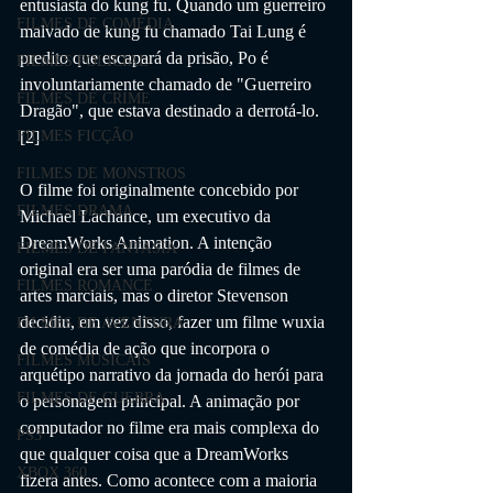
entusiasta do kung fu. Quando um guerreiro 
FILMES DE COMÉDIA
malvado de kung fu chamado Tai Lung é 
predito que escapará da prisão, Po é 
FILMES POLICIAL
involuntariamente chamado de "Guerreiro 
FILMES DE CRIME
Dragão", que estava destinado a derrotá-lo. 
FILMES FICÇÃO
[2]
FILMES DE MONSTROS
O filme foi originalmente concebido por 
FILMES DRAMA
Michael Lachance, um executivo da 
DreamWorks Animation. A intenção 
FILMES DE FANTASIA
original era ser uma paródia de filmes de 
FILMES ROMANCE
artes marciais, mas o diretor Stevenson 
decidiu, em vez disso, fazer um filme wuxia 
FILMES DE AVENTURA
de comédia de ação que incorpora o 
FILMES MUSICAIS
arquétipo narrativo da jornada do herói para 
FILMES DE GUERRA
o personagem principal. A animação por 
computador no filme era mais complexa do 
PS3
que qualquer coisa que a DreamWorks 
XBOX 360
fizera antes. Como acontece com a maioria 