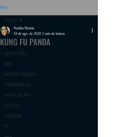
Post
NEWS
Natália Martin
NEWS
18 de ago. de 2020
5 min de leitura
KUNG FU PANDA
AÇÃO
AVENTURA
RPG
MUNDO ABERTO
ESTRATÉGIA
SIMULAÇÃO
FICÇÃO
TERROR
PC
PS4