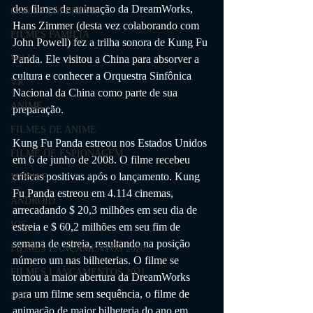
dos filmes de animação da DreamWorks, 
GAMES EM BREVE
Hans Zimmer (desta vez colaborando com 
FILMES FAMÍLIA
John Powell) fez a trilha sonora de Kung Fu 
Wii U
Panda. Ele visitou a China para absorver a 
cultura e conhecer a Orquestra Sinfônica 
VR
Nacional da China como parte de sua 
ANIME
preparação.
FILMES DE ANIME
Kung Fu Panda estreou nos Estados Unidos 
FILME DE ESPIONAGEM
em 6 de junho de 2008. O filme recebeu 
críticas positivas após o lançamento. Kung 
MOBILE
Fu Panda estreou em 4.114 cinemas, 
ANDROID
arrecadando $ 20,3 milhões em seu dia de 
IOS
estreia e $ 60,2 milhões em seu fim de 
semana de estreia, resultando na posição 
FILMES LANÇAMENTOS 2020
número um nas bilheterias. O filme se 
FILMES LANÇAMENTOS 2021
tornou a maior abertura da DreamWorks 
para um filme sem sequência, o filme de 
RTS
animação de maior bilheteria do ano em 