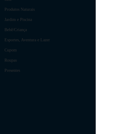
Produtos Naturais
Jardim e Piscina
Bebê/Criança
Esportes, Aventura e Lazer
Cupom
Roupas
Presentes