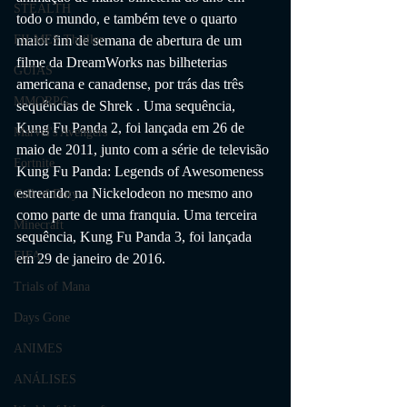
STEALTH
todo o mundo, e também teve o quarto 
FILMES Thriller
maior fim de semana de abertura de um 
filme da DreamWorks nas bilheterias 
GUIAS
americana e canadense, por trás das três 
MMORPG
sequências de Shrek . Uma sequência, 
Kung Fu Panda 2, foi lançada em 26 de 
Marvel's Avengers
maio de 2011, junto com a série de televisão 
Fortnite
Kung Fu Panda: Legends of Awesomeness 
estreando na Nickelodeon no mesmo ano 
Call of Duty
como parte de uma franquia. Uma terceira 
Minecraft
sequência, Kung Fu Panda 3, foi lançada 
FIFA
em 29 de janeiro de 2016.
Trials of Mana
Days Gone
ANIMES
ANÁLISES