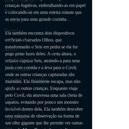
World of Warcraft
crianças fugitivas, embrulhando-as em papel 
Review e Análise
e colocando-as em uma esteira rolante que 
as envia para uma grande cozinha . 
Smartphone
Eletrônicos
Ela também encontra dois dispositivos 
artificiais chamados Olhos, que 
Games e Consoles
transformarão o Seis em pedra se ela for 
Monitor
pego pelas luzes deles. A certa altura, o 
Cuidados Pessoais
zelador captura Seis, atraindo-a para uma 
jaula com comida e a leva para o Covil, 
Produtos Gamer
onde as outras crianças capturadas são 
Computador e Informática
mantidas. Ela finalmente escapa, mas não 
ajuda as outras crianças. Enquanto viaja 
Smart TV
pelo Covil, ela atravessa uma sala cheia de 
Cursos
sapatos, evitando por pouco um monstro 
invisível dentro dela. Ela também descobre 
Beleza
uma máquina de observação na forma de 
Tudo em Casa
um olho gigante que lhe permite ver outras 
casa