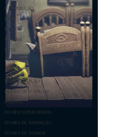
CONSTRUÇÃO
INDIE
SWITCH
GUERRA
LUTA
GRATUITO
FILMES
FILMES DE AÇÃO
FILMES DE SUSPENSE
FURTIVO
FILMES SUPER HERÓIS
FILMES DE ANIMAÇÃO
FILMES DE TERROR