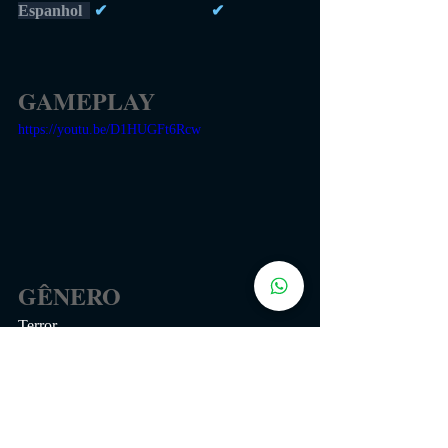
Espanhol  
 ✔                          ✔
GAMEPLAY
https://youtu.be/D1HUGFt6Rcw
GÊNERO
Terror
Atmosferico
Aventura
Sombrio
Plataforma com Quebra-cabeças
Um jogador