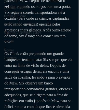
partes do Maw. Depois de neutralizar o 
zelador cortando os braços com uma porta, 
Produtos Naturais
Six segue a correia transportadora até a 
Jardim e Piscina
cozinha (para onde as crianças capturadas 
estão sendo enviadas) operada pelos 
Bebê/Criança
grotescos chefs gêmeos. Após outro ataque 
Esportes, Aventura e Lazer
de fome, Six é forçado a comer um rato 
Cupom
vivo. 
Roupas
Os Chefs estão preparando um grande 
Presentes
banquete e tentam matar Six sempre que ela 
entra na linha de visão deles. Depois de 
conseguir escapar deles, ela encontra uma 
saída da cozinha, levando-a para o exterior 
do Maw. Six observa um barco 
transportando convidados grandes, obesos e 
adequados, que se dirigem para a área de 
refeições em estilo japonês da Maw para se 
deliciar com a comida que lhes é oferecida 