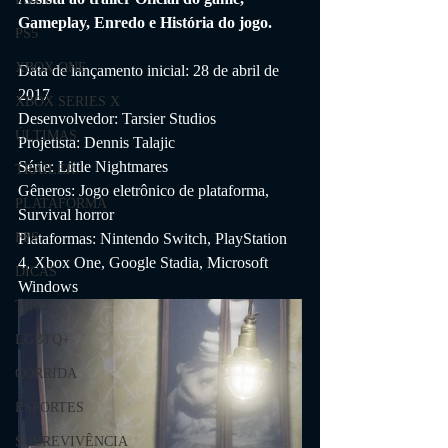
Gameplay, Enredo e História do jogo.
PS5
XBOX ONE
Data de lançamento inicial: 28 de abril de 
2017
XBOX SERIES X
Desenvolvedor: Tarsier Studios
ÚLTIMAS
Projetista: Dennis Talajic
Série: Little Nightmares
TRAILER
Gêneros: Jogo eletrônico de plataforma, 
PLATAFORMA
Survival horror
Plataformas: Nintendo Switch, PlayStation 
FPS
4, Xbox One, Google Stadia, Microsoft 
DICAS
Windows
TIRO
LGBTQ+
CORRIDA
ESPORTES
SOBREVIVÊNCIA