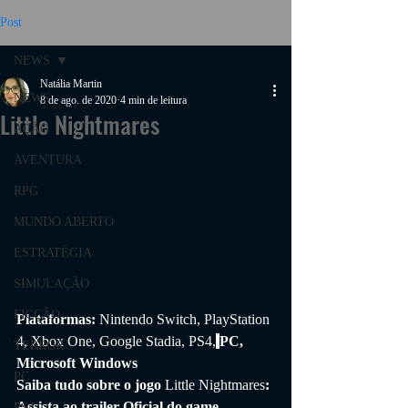
Post
NEWS
Natália Martin
NEWS
8 de ago. de 2020
4 min de leitura
Little Nightmares
AÇÃO
AVENTURA
RPG
MUNDO ABERTO
ESTRATÉGIA
SIMULAÇÃO
FICÇÃO
Plataformas: 
Nintendo Switch, PlayStation 
4, Xbox One, Google Stadia, PS4,
PC, 
TERROR
Microsoft Windows
PC
Saiba tudo sobre o jogo 
Little Nightmares
: 
Assista ao trailer Oficial do game, 
PS4