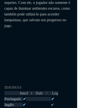
isqueiro. Com ele, o jogador não somente é 
capaz de iluminar ambientes escuros, como 
também pode utilizá-lo para acender 
lamparinas, que salvam seu progresso no 
jogo.
IDIOMAS 
                Interf  
 /    
Dub    /     Leg
Português 
✔
✔
Inglês         
✔                          
✔