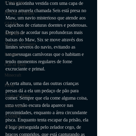
Uma garotinha vestida com uma capa de 
STEALTH
chuva amarela chamada Seis está presa no 
FILMES Thriller
Maw, um navio misterioso que atende aos 
GUIAS
caprichos de criaturas doentes e poderosas. 
Depois de acordar nas profundezas mais 
MMORPG
baixas do Maw, Six se move através dos 
Marvel's Avengers
limites severos do navio, evitando as 
sanguessugas carnívoras que o habitam e 
Fortnite
tendo momentos regulares de fome 
Call of Duty
excruciante e primal. 
Minecraft
A certa altura, uma das outras crianças 
FIFA
presas dá a ela um pedaço de pão para 
Trials of Mana
comer. Sempre que ela come alguma coisa, 
uma versão escura dela aparece nas 
Days Gone
proximidades, enquanto a área circundante 
ANIMES
pisca. Enquanto tenta escapar da prisão, ela 
é logo perseguida pelo zelador cego, de 
ANÁLISES
braços compridos, que está capturando as 