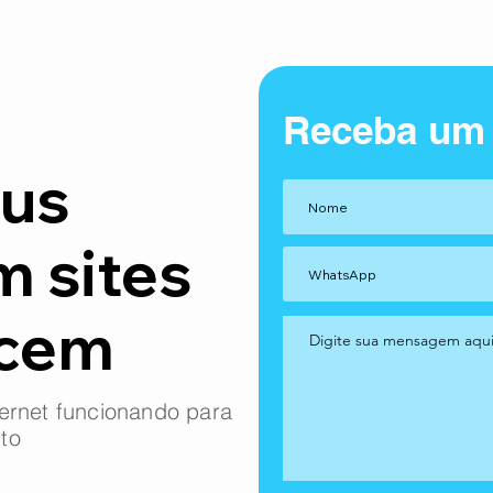
Receba um
us
m sites
ncem
ernet funcionando para
to