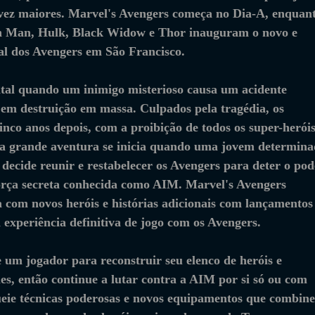
vez maiores. Marvel's Avengers começa no Dia-A, enquant
n Man, Hulk, Black Widow e Thor inauguram o novo e 
al dos Avengers em São Francisco. 
atal quando um inimigo misterioso causa um acidente 
o em destruição em massa. Culpados pela tragédia, os 
nco anos depois, com a proibição de todos os super-heróis
 grande aventura se inicia quando uma jovem determina
cide reunir e restabelecer os Avengers para deter o pod
orça secreta conhecida como AIM. Marvel's Avengers 
 com novos heróis e histórias adicionais com lançamentos
 experiência definitiva de jogo com os Avengers. 
um jogador para reconstruir seu elenco de heróis e 
les, então continue a lutar contra a AIM por si só ou com 
ueie técnicas poderosas e novos equipamentos que combin