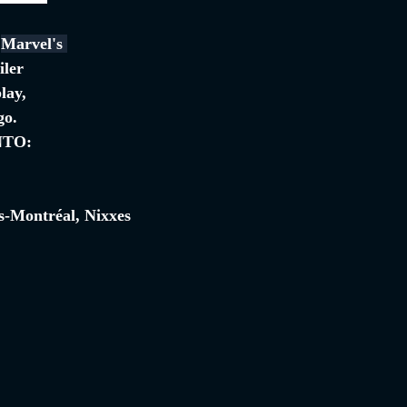
 
Marvel's 
iler 
lay, 
go.
NTO:
s-Montréal, Nixxes