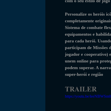
com o seu estilo de jog
Personalize os heróis icô
completamente originais
Sistema de combate flex
equipamentos e habilidad
para cada herói. Usand
participam de Missões 
jogador e cooperativo) 
unem online para proteg
podem superar. A narrat
super-herói e região
TRAILER
https://youtu.be/leeNBWS