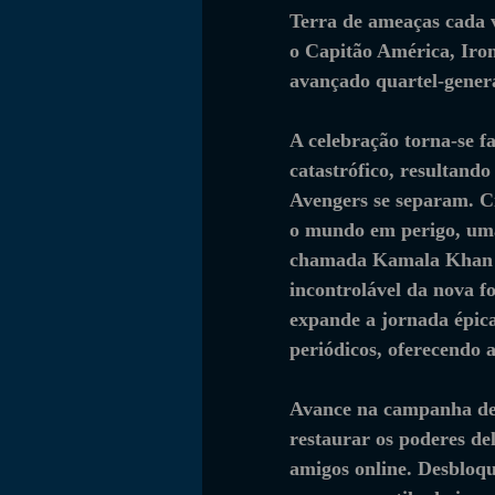
Terra de ameaças cada 
o Capitão América, Iro
avançado quartel-gener
A celebração torna-se f
catastrófico, resultand
Avengers se separam. Ci
o mundo em perigo, uma
chamada Kamala Khan de
incontrolável da nova f
expande a jornada épica
periódicos, oferecendo a
Avance na campanha de 
restaurar os poderes de
amigos online. Desbloq