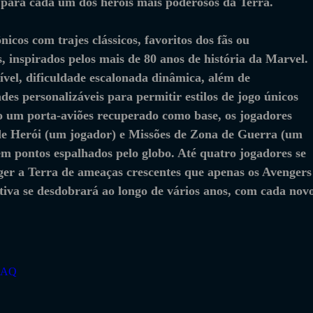
o para cada um dos heróis mais poderosos da Terra. 
nicos com trajes clássicos, favoritos dos fãs ou 
, inspirados pelos mais de 80 anos de história da Marvel. 
ível, dificuldade escalonada dinâmica, além de 
es personalizáveis para permitir estilos de jogo únicos 
o um porta-aviões recuperado como base, os jogadores 
de Herói (um jogador) e Missões de Zona de Guerra (um 
em pontos espalhados pelo globo. Até quatro jogadores se 
er a Terra de ameaças crescentes que apenas os Avengers
iva se desdobrará ao longo de vários anos, com cada novo
m0AQ