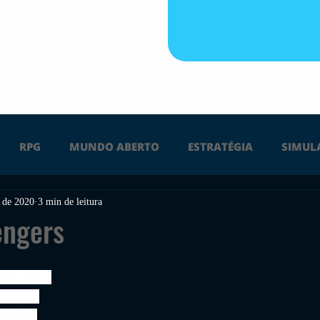
RPG
MUNDO ABERTO
ESTRATÉGIA
SIMUL
. de 2020
3 min de leitura
PS4
PS5
XBOX ONE
XBOX SERIES X
Ú
engers
FPS
DICAS
TIRO
LGBTQ+
CORRIDA
n 5, PS5, 
x One, 
tadia, 
UÇÃO
INDIE
SWITCH
GUERRA
LUTA