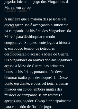
jogador iniciar um jogo dos Vingadores da 
STEALTH
Marvel em co-op.
FILMES Thriller
A maneira que a maioria das pessoas vai 
GUIAS
querer fazer isso é avançando o suficiente 
MMORPG
na campanha da história dos Vingadores da 
Marvel's Avengers
Marvel para desbloquear o modo 
cooperativo. Simplesmente jogue a história 
Fortnite
e, em pouco tempo, os jogadores 
Call of Duty
desbloquearão o acesso à Mesa de Guerra. 
Os Vingadores da Marvel dão aos jogadores 
Minecraft
acesso à Mesa de Guerra nas primeiras 
FIFA
horas da história e, portanto, não deve 
Trials of Mana
demorar muito para desbloqueá-la. Desse 
ponto em diante, é possível jogar algumas 
Days Gone
missões em co-op, embora muitas das 
ANIMES
missões de campanha sejam restritas a 
apenas um jogador. Co-op é principalmente 
ANÁLISES
para conteúdo de final de jogo.