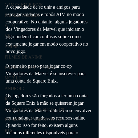
GAMES EM BREVE
A capacidade de se unir a amigos para 
esmagar soldados e robôs AIM no modo 
FILMES FAMÍLIA
cooperativo. No entanto, alguns jogadores 
Wii U
dos Vingadores da Marvel que iniciam o 
jogo podem ficar confusos sobre como 
VR
exatamente jogar em modo cooperativo no 
ANIME
novo jogo.
FILMES DE ANIME
O primeiro passo para jogar co-op 
FILME DE ESPIONAGEM
Vingadores da Marvel é se inscrever para 
MOBILE
uma conta da Square Enix. 
ANDROID
Os jogadores são forçados a ter uma conta 
IOS
da Square Enix à mão se quiserem jogar 
FILMES LANÇAMENTOS 2020
Vingadores da Marvel online ou se envolver 
com qualquer um de seus recursos online. 
FILMES LANÇAMENTOS 2021
Quando isso for feito, existem alguns 
RTS
métodos diferentes disponíveis para o 