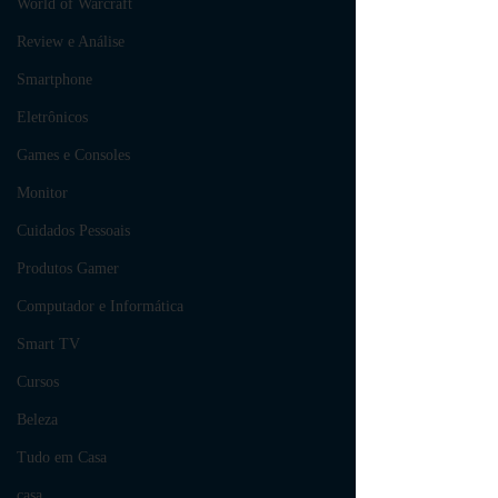
World of Warcraft
Review e Análise
Smartphone
Eletrônicos
Games e Consoles
Monitor
Cuidados Pessoais
Produtos Gamer
Computador e Informática
Smart TV
Cursos
Beleza
Tudo em Casa
casa