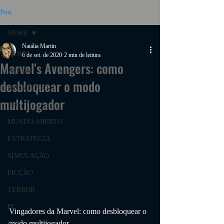
Post
NEWS
Natália Martin
NEWS
6 de set. de 2020
2 min de leitura
Marvel's Avengers: como
AÇÃO
desbloquear o modo
AVENTURA
multijogador
RPG
MUNDO ABERTO
ESTRATÉGIA
SIMULAÇÃO
FICÇÃO
TERROR
PC
Vingadores da Marvel: como desbloquear o 
modo multijogador
PS4