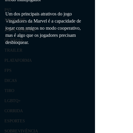
PS5
Um dos principais atrativos do jogo 
XBOX ONE
Vingadores da Marvel é a capacidade de 
jogar com amigos no modo cooperativo, 
XBOX SERIES X
mas é algo que os jogadores precisam 
ÚLTIMAS
desbloquear.
TRAILER
PLATAFORMA
FPS
DICAS
TIRO
LGBTQ+
CORRIDA
ESPORTES
SOBREVIVÊNCIA