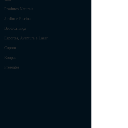
Produtos Naturais
Jardim e Piscina
Bebê/Criança
Esportes, Aventura e Lazer
Cupom
Roupas
Presentes