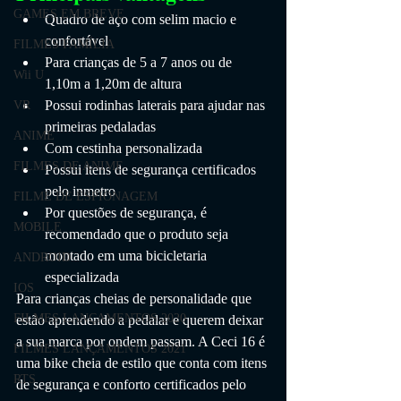
GAMES EM BREVE
Quadro de aço com selim macio e 
confortável
FILMES FAMÍLIA
Para crianças de 5 a 7 anos ou de 
Wii U
1,10m a 1,20m de altura
Possui rodinhas laterais para ajudar nas 
VR
primeiras pedaladas
ANIME
Com cestinha personalizada
FILMES DE ANIME
Possui itens de segurança certificados 
pelo inmetro
FILME DE ESPIONAGEM
Por questões de segurança, é 
MOBILE
recomendado que o produto seja 
montado em uma bicicletaria 
ANDROID
especializada
IOS
Para crianças cheias de personalidade que 
FILMES LANÇAMENTOS 2020
estão aprendendo a pedalar e querem deixar 
a sua marca por ondem passam. A Ceci 16 é 
FILMES LANÇAMENTOS 2021
uma bike cheia de estilo que conta com itens 
RTS
de segurança e conforto certificados pelo 