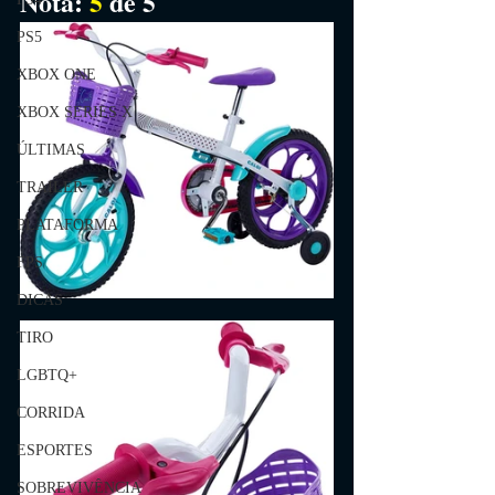
Nota: 
5 
de 5
PS5
XBOX ONE
XBOX SERIES X
ÚLTIMAS
TRAILER
PLATAFORMA
FPS
DICAS
TIRO
LGBTQ+
CORRIDA
ESPORTES
SOBREVIVÊNCIA