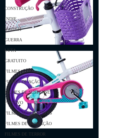
CONSTRUÇÃO
INDIE
SWITCH
GUERRA
LUTA
GRATUITO
FILMES
FILMES DE AÇÃO
FILMES DE SUSPENSE
FURTIVO
FILMES SUPER HERÓIS
FILMES DE ANIMAÇÃO
FILMES DE TERROR