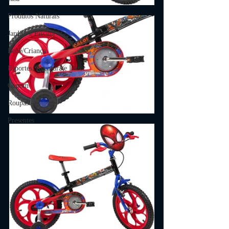
Produtos Naturais
Jardim e Piscina
Bebê/Criança
Esportes, Aventura e Lazer
Cupom
Roupas
Presentes