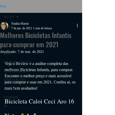
Post
NEWS
Natália Martin
NEWS
7 de jan. de 2021
1 min de leitura
Melhores Bicicletas Infantis
AÇÃO
para comprar em 2021
AVENTURA
Atualizado:
7 de mai. de 2021
RPG
MUNDO ABERTO
Veja o Review e a análise completa das 
melhores 
Bicicletas Infantis
, para comprar. 
ESTRATÉGIA
Encontre o melhor preço e mais acessível 
SIMULAÇÃO
para comprar e usar em 2021. Confira ai, os 
mais bem avaliados!
FICÇÃO
TERROR
Bicicleta Caloi Ceci Aro 16
PC
PS4