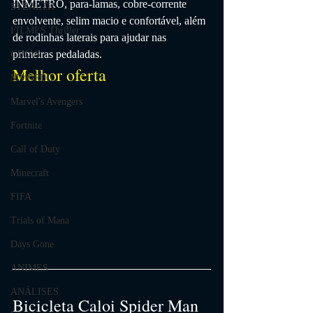
INMETRO, para-lamas, cobre-corrente 
STEALTH
envolvente, selim macio e confortável, além 
FILMES Thriller
de rodinhas laterais para ajudar nas 
primeiras pedaladas.
GUIAS
Melhor oferta
MMORPG
Marvel's Avengers
Fortnite
Call of Duty
Minecraft
FIFA
Trials of Mana
Days Gone
ANIMES
ANÁLISES
Bicicleta Caloi Spider Man 