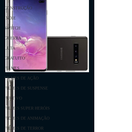
CONSTRUÇÃO
INDIE
SWITCH
GUERRA
LUTA
GRATUITO
FILMES
FILMES DE AÇÃO
FILMES DE SUSPENSE
FURTIVO
FILMES SUPER HERÓIS
FILMES DE ANIMAÇÃO
FILMES DE TERROR