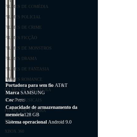
FILMES DE COMÉDIA
FILMES POLICIAL
FILMES DE CRIME
FILMES FICÇÃO
FILMES DE MONSTROS
FILMES DRAMA
FILMES DE FANTASIA
FILMES ROMANCE
Portadora para sem fio 
AT&T
FILMES DE AVENTURA
Marca 
SAMSUNG
Cor 
Preto
FILMES MUSICAIS
Capacidade de armazenamento da 
FILMES DE GUERRA
memória
128 GB
PS3
Sistema operacional 
Android 9.0
XBOX 360