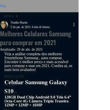
Post
NEWS
Natália Martin
NEWS
2 de jan. de 2021
4 min de leitura
Melhores Celulares Samsung
AÇÃO
para comprar em 2021
AVENTURA
Atualizado:
29 de abr. de 2021
RPG
Veja a análise completa dos melhores 
Smartphone Samsung 
, para comprar. 
MUNDO ABERTO
Encontre o melhor preço e mais acessível 
para comprar e usar em 2021. Confira ai, os 
ESTRATÉGIA
mais bem avaliados!
SIMULAÇÃO
Celular Samsung Galaxy 
FICÇÃO
S10
TERROR
128GB Dual Chip Android 9.0 Tela 6.4” 
Octa-Core 4G Câmera Tripla Traseira 
PC
12MP + 12MP + 16MP
PS4