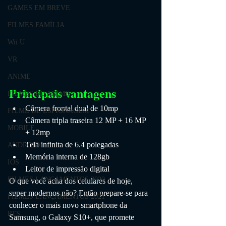
GAMES EM BREVE
FILMES FAMÍLIA
Wii U
VR
ANIME
Principais vantagens
FILMES DE ANIME
Câmera frontal dual de 10mp
FILME DE ESPIONAGEM
Câmera tripla traseira 12 MP + 16 MP 
MOBILE
+ 12mp
Tela infinita de 6.4 polegadas
ANDROID
Memória interna de 128gb
IOS
Leitor de impressão digital
FILMES LANÇAMENTOS 2020
O que você acha dos celulares de hoje, 
super modernos não? Então prepare-se para 
FILMES LANÇAMENTOS 2021
conhecer o mais novo smartphone da 
RTS
Samsung, o Galaxy S10+, que promete 