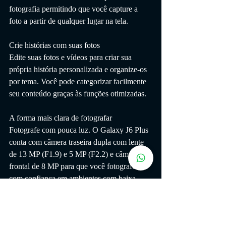
fotografia permitindo que você capture a 
foto a partir de qualquer lugar na tela.
Crie histórias com suas fotos
Edite suas fotos e vídeos para criar sua 
própria história personalizada e organize-os 
por tema. Você pode categorizar facilmente 
seu conteúdo graças às funções otimizadas.
A forma mais clara de fotografar
Fotografe com pouca luz. O Galaxy J6 Plus 
conta com câmera traseira dupla com lente 
de 13 MP (F1.9) e 5 MP (F2.2) e câmera 
frontal de 8 MP para que você fotografe 
com confiança em ambientes com baixa 
luminosidade. Graças ao seu flash de LED 
frontal com três níveis, você pode tirar 
selfies brilhantes.