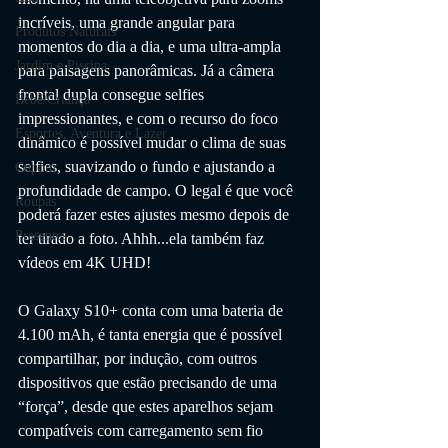
incríveis, uma grande angular para 
Produtos Naturais
momentos do dia a dia, e uma ultra-ampla 
Jardim e Piscina
para paisagens panorâmicas. Já a câmera 
frontal dupla consegue selfies 
Bebê/Criança
impressionantes, e com o recurso do foco 
Esportes, Aventura e Lazer
dinâmico é possível mudar o clima de suas 
selfies, suavizando o fundo e ajustando a 
Cupom
profundidade de campo. O legal é que você 
Roupas
poderá fazer estes ajustes mesmo depois de 
Presentes
ter tirado a foto. Ahhh...ela também faz 
vídeos em 4K UHD!
O Galaxy S10+ conta com uma bateria de 
4.100 mAh, é tanta energia que é possível 
compartilhar, por indução, com outros 
dispositivos que estão precisando de uma 
“força”, desde que estes aparelhos sejam 
compatíveis com carregamento sem fio 