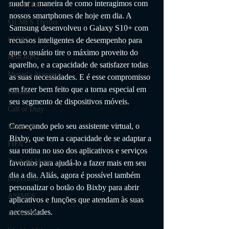
mudar a maneira de como interagimos com 
STEALTH
nossos smartphones de hoje em dia. A 
FILMES Thriller
Samsung desenvolveu o Galaxy S10+ com 
recursos inteligentes de desempenho para 
GUIAS
que o usuário tire o máximo proveito do 
MMORPG
aparelho, e a capacidade de satisfazer todas 
Marvel's Avengers
as suas necessidades. E é esse compromisso 
em fazer bem feito que a torna especial em 
Fortnite
seu segmento de dispositivos móveis.
Call of Duty
Começando pelo seu assistente virtual, o 
Minecraft
Bixby, que tem a capacidade de se adaptar a 
FIFA
sua rotina no uso dos aplicativos e serviços 
Trials of Mana
favoritos para ajudá-lo a fazer mais em seu 
dia a dia. Aliás, agora é possível também 
Days Gone
personalizar o botão do Bixby para abrir 
ANIMES
aplicativos e funções que atendam às suas 
necessidades.
ANÁLISES