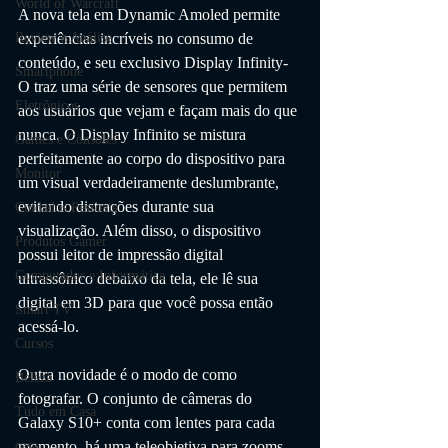
World of Warcraft
A nova tela em Dynamic Amoled permite 
experiências incríveis no consumo de 
Review e Análise
conteúdo, e seu exclusivo Display Infinity-
Smartphone
O traz uma série de sensores que permitem 
Eletrônicos
aos usuários que vejam e façam mais do que 
nunca. O Display Infinito se mistura 
Games e Consoles
perfeitamente ao corpo do dispositivo para 
Monitor
um visual verdadeiramente deslumbrante, 
evitando distrações durante sua 
Cuidados Pessoais
visualização. Além disso, o dispositivo 
Produtos Gamer
possui leitor de impressão digital 
Computador e Informática
ultrassônico debaixo da tela, ele lê sua 
digital em 3D para que você possa então 
Smart TV
acessá-lo.
Cursos
Outra novidade é o modo de como 
Beleza
fotografar. O conjunto de câmeras do 
Tudo em Casa
Galaxy S10+ conta com lentes para cada 
momento, há uma teleobjetiva para zooms 
casa