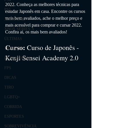
2022. 
Conheça as melhores técnicas para
PS5
estudar Japonês em casa
. Encontre os cursos 
mais bem avaliados, ache o melhor preço e 
XBOX ONE
mais acessível para comprar e cursar 2022. 
XBOX SERIES X
Confira ai, os mais bem avaliados!
ÚLTIMAS
Curso:
Curso de Japonês - 
TRAILER
Kenji Sensei Academy 2.0
PLATAFORMA
FPS
DICAS
TIRO
LGBTQ+
CORRIDA
ESPORTES
SOBREVIVÊNCIA