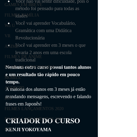
Você não vai sentir dificuldade, pois o 
GAMES EM BREVE
método foi pensado para todas as 
FILMES FAMÍLIA
idades
Você vai aprender Vocabulário, 
Wii U
Gramática com uma Didática 
VR
Revolucionária
Você vai aprender em 3 meses o que 
ANIME
levaria 2 anos em uma escola 
FILMES DE ANIME
tradicional
Nenhum outro curso possui tantos alunos 
FILME DE ESPIONAGEM
e um resultado tão rápido em pouco 
MOBILE
tempo.
ANDROID
A maioria dos alunos em 3 meses já estão 
mandando mensagens, escrevendo e falando 
IOS
frases em Japonês!
FILMES LANÇAMENTOS 2020
CRIADOR DO CURSO
FILMES LANÇAMENTOS 2021
KENJI YOKOYAMA
RTS