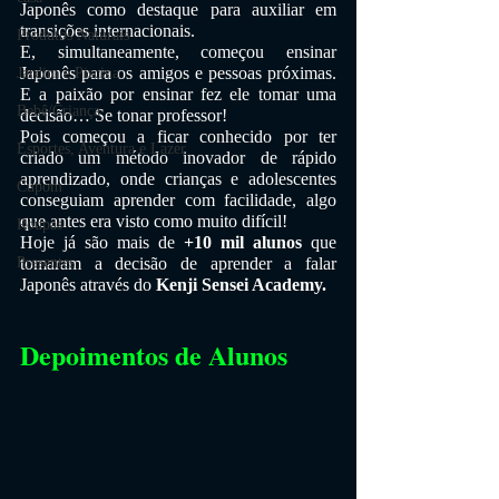
Japonês como destaque para auxiliar em 
transições internacionais.
Produtos Naturais
E, simultaneamente, começou ensinar 
Japonês para os amigos e pessoas próximas. 
Jardim e Piscina
E a paixão por ensinar fez ele tomar uma 
Bebê/Criança
decisão… Se tonar professor!
Pois começou a ficar conhecido por ter 
Esportes, Aventura e Lazer
criado um método inovador de rápido 
aprendizado, onde crianças e adolescentes 
Cupom
conseguiam aprender com facilidade, algo 
que antes era visto como muito difícil!
Roupas
Hoje já são mais de 
+10 mil alunos 
que 
tomaram a decisão de aprender a falar 
Presentes
Japonês através do 
Kenji Sensei Academy.
Depoimentos de Alunos