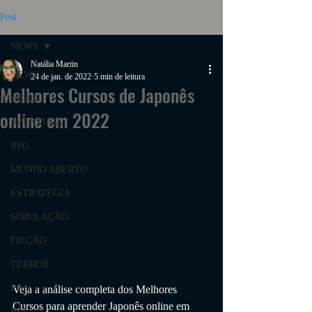
Post
NEWS
Natália Martin
NEWS
24 de jan. de 2022
5 min de leitura
Melhores Cursos de Japonês
AÇÃO
online em 2022
AVENTURA
RPG
MUNDO ABERTO
ESTRATÉGIA
SIMULAÇÃO
FICÇÃO
TERROR
PC
Veja a análise completa dos Melhores 
Cursos para aprender Japonês online em 
PS4