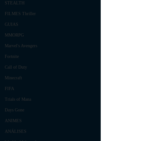
STEALTH
FILMES Thriller
GUIAS
MMORPG
Marvel's Avengers
Fortnite
Call of Duty
Minecraft
FIFA
Trials of Mana
Days Gone
ANIMES
ANÁLISES