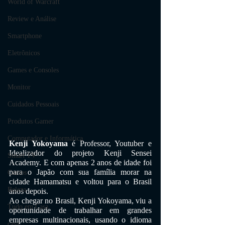
World of Warcraft
Review e Análise
Smartphone
Eletrônicos
Games e Consoles
Monitor
Cuidados Pessoais
Produtos Gamer
Computador e Informática
Kenji Yokoyama
 é Professor, Youtuber e 
Idealizador do projeto Kenji Sensei 
Smart TV
Academy. E com apenas 2 anos de idade foi 
para o Japão com sua família morar na 
Cursos
cidade Hamamatsu e voltou para o Brasil 
Beleza
anos depois.
Ao chegar no Brasil, Kenji Yokoyama, viu a 
Tudo em Casa
oportunidade de trabalhar em grandes 
empresas multinacionais, usando o idioma 
casa