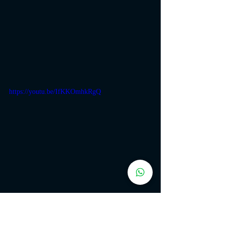
https://youtu.be/IfKKOmhkRgQ