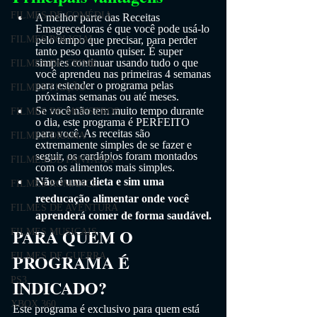
FILMES DE COMÉDIA
A melhor parte das Receitas 
Emagrecedoras é que você pode usá-lo 
FILMES POLICIAL
pelo tempo que precisar, para perder 
tanto peso quanto quiser. É super 
simples continuar usando tudo o que 
FILMES DE CRIME
você aprendeu nas primeiras 4 semanas 
para estender o programa pelas 
FILMES FICÇÃO
próximas semanas ou até meses. 
Se você não tem muito tempo durante 
FILMES DE MONSTROS
o dia, este programa é PERFEITO 
para você. As receitas são 
FILMES DRAMA
extremamente simples de se fazer e 
seguir, os cardápios foram montados 
FILMES DE FANTASIA
com os alimentos mais simples.
Não é uma dieta e sim uma 
FILMES ROMANCE
reeducação alimentar onde você 
FILMES DE AVENTURA
aprenderá comer de forma saudável.
PARA QUEM O 
FILMES MUSICAIS
PROGRAMA É 
FILMES DE GUERRA
PS3
INDICADO?
XBOX 360
Este programa é exclusivo para quem está 