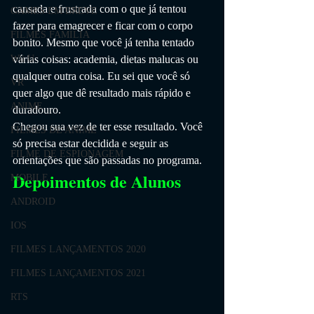
cansada e frustrada com o que já tentou 
GAMES EM BREVE
fazer para emagrecer e ficar com o corpo 
FILMES FAMÍLIA
bonito. Mesmo que você já tenha tentado 
Wii U
várias coisas: academia, dietas malucas ou 
qualquer outra coisa. Eu sei que você só 
VR
quer algo que dê resultado mais rápido e 
ANIME
duradouro.
Chegou sua vez de ter esse resultado. Você 
FILMES DE ANIME
só precisa estar decidida e seguir as 
FILME DE ESPIONAGEM
orientações que são passadas no programa.
Depoimentos de Alunos
MOBILE
ANDROID
IOS
FILMES LANÇAMENTOS 2020
FILMES LANÇAMENTOS 2021
RTS