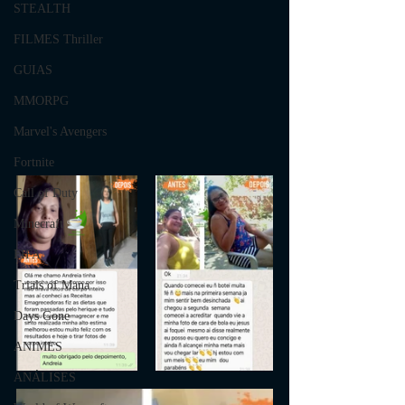
STEALTH
FILMES Thriller
GUIAS
MMORPG
Marvel's Avengers
Fortnite
Call of Duty
Minecraft
FIFA
Trials of Mana
Days Gone
ANIMES
ANÁLISES