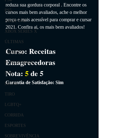
reduza sua gordura corporal
 . Encontre os 
PS5
cursos mais bem avaliados, ache o melhor 
preço e mais acessível para comprar e cursar 
XBOX ONE
2021. Confira ai, os mais bem avaliados!
XBOX SERIES X
ÚLTIMAS
Curso:
Receitas 
TRAILER
Emagrecedoras
PLATAFORMA
Nota: 
5
 de 5
FPS
Garantia de Satisfação: Sim
DICAS
TIRO
LGBTQ+
CORRIDA
ESPORTES
SOBREVIVÊNCIA