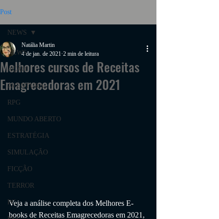
Post
NEWS
Natália Martin
NEWS
4 de jan. de 2021
2 min de leitura
Melhores cursos de Receitas
AÇÃO
Emagrecedoras em 2021
AVENTURA
RPG
MUNDO ABERTO
ESTRATÉGIA
SIMULAÇÃO
FICÇÃO
TERROR
PC
Veja a análise completa dos Melhores E-
books de 
Receitas Emagrecedoras
em 2021, 
PS4