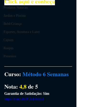
Click aqui e conheça
Produtos Naturais
Jardim e Piscina
Bebê/Criança
Esportes, Aventura e Lazer
Cupom
Roupas
Presentes
Curso:
Método 6 Semanas
Nota: 
4,8 
de 5
Garantia de Satisfação: Sim
https://youtu.be/P51rko6lhEI