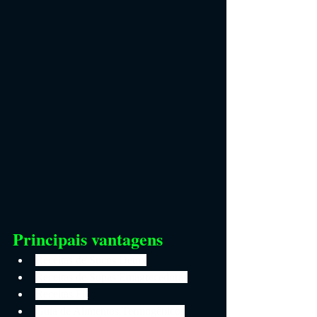
Principais vantagens
Receitas de Sucos Detox
Receitas de Sopas Emagrecedoras
Receitas Fit
Guia de Alimentos Termogênicos