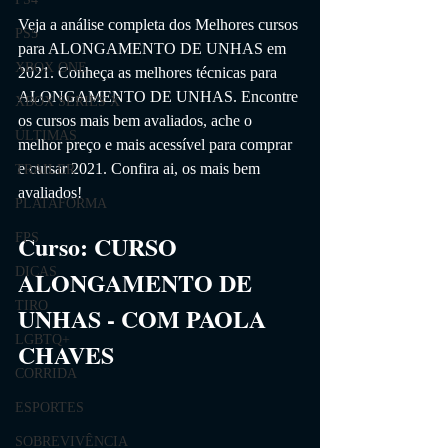
Veja a análise completa dos Melhores cursos 
PS5
para 
ALONGAMENTO DE UNHAS em 
XBOX ONE
2021. 
Conheça as melhores técnicas para 
ALONGAMENTO DE UNHAS
. Encontre 
XBOX SERIES X
os cursos mais bem avaliados, ache o 
ÚLTIMAS
melhor preço e mais acessível para comprar 
e cursar 2021. Confira ai, os mais bem 
TRAILER
avaliados!
PLATAFORMA
Curso:
CURSO 
FPS
DICAS
ALONGAMENTO DE 
TIRO
UNHAS - COM PAOLA 
LGBTQ+
CHAVES
CORRIDA
ESPORTES
SOBREVIVÊNCIA