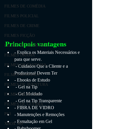
FILMES DE COMÉDIA
FILMES POLICIAL
FILMES DE CRIME
FILMES FICÇÃO
Principais vantagens
FILMES DE MONSTROS
- Explica os Materiais Necessários e 
FILMES DRAMA
para que serve.
FILMES DE FANTASIA
 - Cuidados Que a Cliente e a 
Profissional Devem Ter 
FILMES ROMANCE
- Ebooks de Estudo
FILMES DE AVENTURA
 - Gel na Tip
 - Gel Moldado
FILMES MUSICAIS
 - Gel na Tip Transparente
FILMES DE GUERRA
- FIBRA DE VIDRO 
PS3
- Manutenções e Remoções 
- Esmaltação em Gel 
XBOX 360
- Babyboomer 