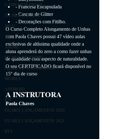
GAMES EM BREVE
- Francesa Encapsulada 
- Cascata de Glitter 
FILMES FAMÍLIA
- Decorações com Fitilho. 
Wii U
O Curso Completo Alongamento de Unhas 
com Paola Chaves possui 47 vídeo aulas 
VR
exclusivas de altíssima qualidade onde a 
ANIME
aluna aprenderá do zero a como fazer unhas 
FILMES DE ANIME
de qualidade com aspecto de naturalidade.
O seu CERTIFICADO ficará disponível no 
FILME DE ESPIONAGEM
15° dia de curso
MOBILE
ANDROID
A INSTRUTORA 
IOS
Paola Chaves
FILMES LANÇAMENTOS 2020
FILMES LANÇAMENTOS 2021
RTS