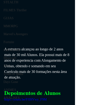
STEALTH
FILMES Thriller
GUIAS
MMORPG
Marvel's Avengers
Fortnite
A estrutura alcançou ao longo de 2 anos 
Call of Duty
mais de 30 mil Alunos. Ela possui mais de 8 
Minecraft
anos de experiencia com Alongamento de 
Unhas, obtendo e somando em seu 
FIFA
Currículo mais de 30 formações nesta área 
Trials of Mana
de atuação.
Days Gone
ANIMES
Depoimentos de Alunos
ANÁLISES
https://youtu.be/FfIHVwy_F9M