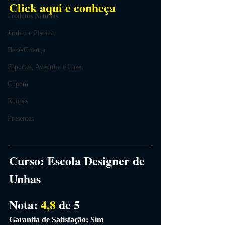
Click aqui e conheça
Produtos Naturais
Jardim e Piscina
Bebê/Criança
Esportes, Aventura e Lazer
Cupom
Roupas
Presentes
Curso:
 Escola Designer de 
Unhas
Nota: 
4,8 
de 5
Garantia de Satisfação: Sim