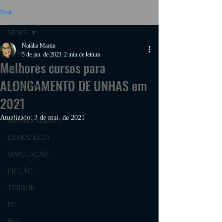
Post
NEWS
Natália Martin
NEWS
5 de jan. de 2021
2 min de leitura
Melhores cursos para
AÇÃO
ALONGAMENTO DE UNHAS em
AVENTURA
2021
RPG
Atualizado:
3 de mai. de 2021
MUNDO ABERTO
ESTRATÉGIA
SIMULAÇÃO
FICÇÃO
TERROR
PC
PS4