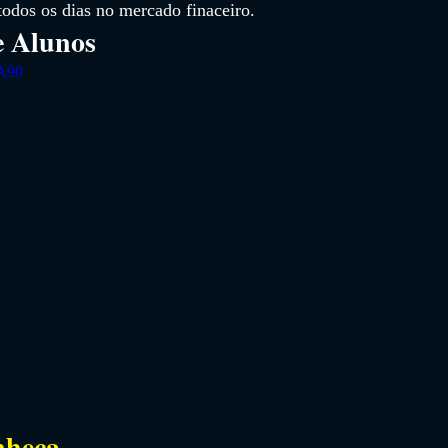
todos os dias no mercado finaceiro.
e Alunos
VA90
nheça