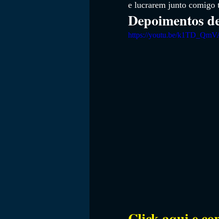
e lucrarem junto comigo 
Depoimentos d
https://youtu.be/k1TD_Qm
Click aqui e co