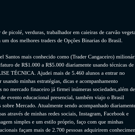
de picolé, verduras, trabalhador em caieiras de carvão vegeta
a um dos melhores traders de Opções Binarias do Brasil. 
l Santos mais conhecido como (Trader Cangaceiro) milionár
 faturo de R$1.000 a R$5.000 diariamente usando técnicas de
 TÉCNICA. Ajudei mais de 5.460 alunos a entrar no 
ar usando minhas estratégias, dicas e acompanhamento 
s no mercado finaceiro já firmei inúmeras sociedades,além de
 de evento educacional presencial, também viajo o Brasil 
os sobre Mercado. Atualmente sendo acompanhado diariament
oas através de minhas redes sociais, Instagram, Facebook e 
gem simples e um estilo próprio, faço com que minhas 
racionais façam mais de 2.700 pessoas adquirirem conhecimen