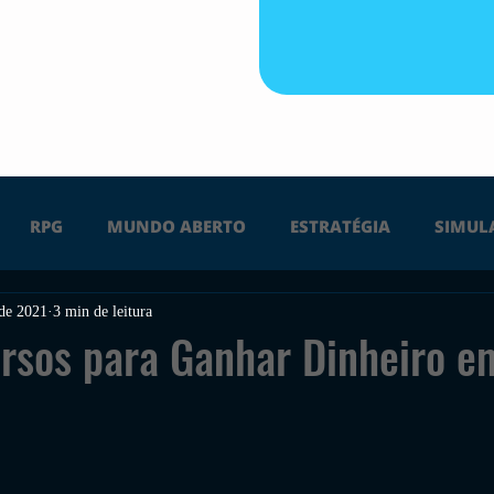
RPG
MUNDO ABERTO
ESTRATÉGIA
SIMUL
 de 2021
3 min de leitura
PS4
PS5
XBOX ONE
XBOX SERIES X
Ú
rsos para Ganhar Dinheiro e
FPS
DICAS
TIRO
LGBTQ+
CORRIDA
UÇÃO
INDIE
SWITCH
GUERRA
LUTA