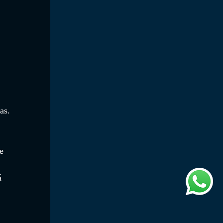
as.
e 
á 