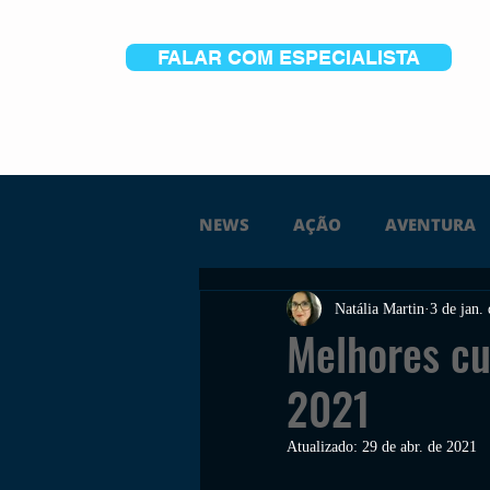
FALAR COM ESPECIALISTA
NEWS
AÇÃO
AVENTURA
Natália Martin
3 de jan.
FICÇÃO
TERROR
PC
Melhores cu
2021
TRAILER
PLATAFORMA
Atualizado:
29 de abr. de 2021
SOBREVIVÊNCIA
CONSTR