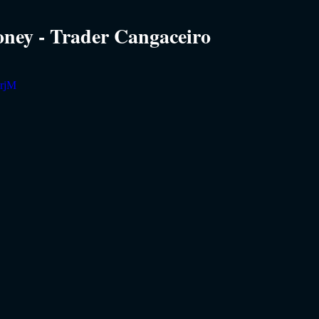
ey - Trader Cangaceiro
erjM