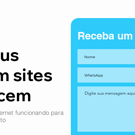
Receba um
us
m sites
ncem
ernet funcionando para
to