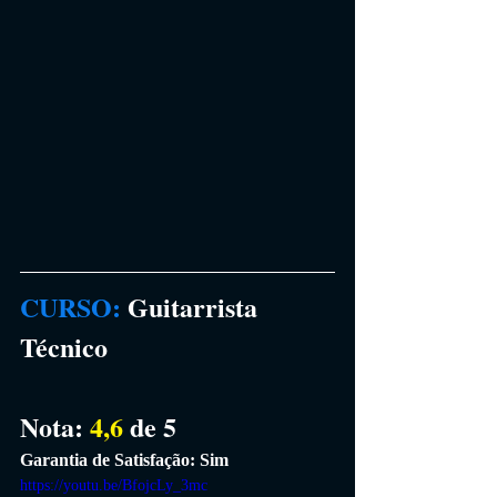
CURSO
: 
Guitarrista 
Técnico
Nota: 
4,6 
de 5
Garantia de Satisfação: Sim
https://youtu.be/BfojcLy_3mc