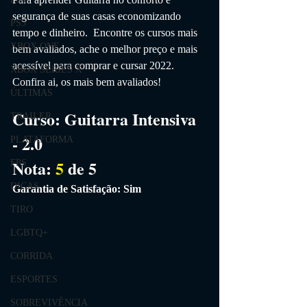
segurança de suas casas economizando 
PS5
tempo e dinheiro.
  Encontre os cursos mais 
XBOX ONE
bem avaliados, ache o melhor preço e mais 
acessível para comprar e cursar 2022. 
XBOX SERIES X
Confira ai, os mais bem avaliados!
ÚLTIMAS
Curso:
Guitarra Intensiva 
TRAILER
- 2.0
PLATAFORMA
Nota: 
5
 de 5
FPS
DICAS
Garantia de Satisfação: Sim
TIRO
LGBTQ+
CORRIDA
ESPORTES
SOBREVIVÊNCIA