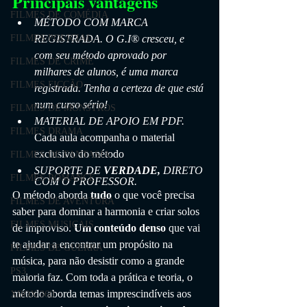
Principais vantagens
FILMES DE COMÉDIA
MÉTODO COM MARCA 
REGISTRADA. O G.I® cresceu, e 
FILMES POLICIAL
com seu método aprovado por 
FILMES DE CRIME
milhares de alunos, é uma marca 
FILMES FICÇÃO
registrada. Tenha a certeza de que está 
num curso sério!
FILMES DE MONSTROS
MATERIAL DE APOIO EM PDF. 
FILMES DRAMA
Cada aula acompanha o material 
exclusivo do método
FILMES DE FANTASIA
SUPORTE DE 
VERDADE,
 DIRETO 
FILMES ROMANCE
COM O PROFESSOR.
O método aborda 
tudo
 o que você precisa 
FILMES DE AVENTURA
saber para dominar a harmonia e criar solos 
FILMES MUSICAIS
de improviso. 
Um conteúdo denso
 que vai 
te ajudar a encontrar um propósito na 
FILMES DE GUERRA
música, para não desistir como a grande 
PS3
maioria faz. Com toda a prática e teoria, o 
método aborda temas imprescindíveis aos 
XBOX 360