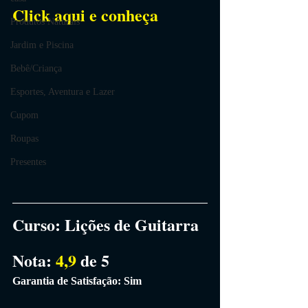
Click aqui e conheça
Produtos Naturais
Jardim e Piscina
Bebê/Criança
Esportes, Aventura e Lazer
Cupom
Roupas
Presentes
Curso:
 Lições de Guitarra
Nota: 
4,9 
de 5
Garantia de Satisfação: Sim