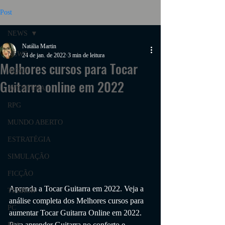
Post
NEWS
Natália Martin
NEWS
24 de jan. de 2022
3 min de leitura
Melhores cursos para Tocar
AÇÃO
Guitarra online em 2022
AVENTURA
RPG
MUNDO ABERTO
ESTRATÉGIA
SIMULAÇÃO
FICÇÃO
Aprenda a 
Tocar Guitarra
 em 2022. Veja a 
TERROR
análise completa dos Melhores cursos para 
PC
aumentar Tocar Guitarra Online em 2022. 
Para aprender Guitarra no conforto e 
PS4