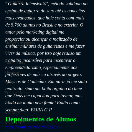
STEALTH
“Guitarra Intensiva®", método validado no 
ensino de guitarra do zero até os conceitos 
FILMES Thriller
mais avançados, que hoje conta com mais 
GUIAS
de 5.700 alunos no Brasil e no exterior. O 
amor pelo marketing digital me 
MMORPG
proporcionou alcançar a realização de 
Marvel's Avengers
ensinar milhares de guitarristas e me fazer 
viver da música, por isso hoje realizo um 
Fortnite
trabalho incansável para incentivar o 
Call of Duty
empreendedorismo, especialmente aos 
Minecraft
professores de música através do projeto: 
Músicos de Conteúdo. Em parte já me sinto 
FIFA
realizado, sinto um baita orgulho do time 
Trials of Mana
que Deus me capacitou para treinar, mas 
ainda há muito pela frente! Então como 
Days Gone
sempre digo: BORA G.I!
ANIMES
Depoimentos de Alunos
ANÁLISES
https://youtu.be/WpqWM9c2Cjw