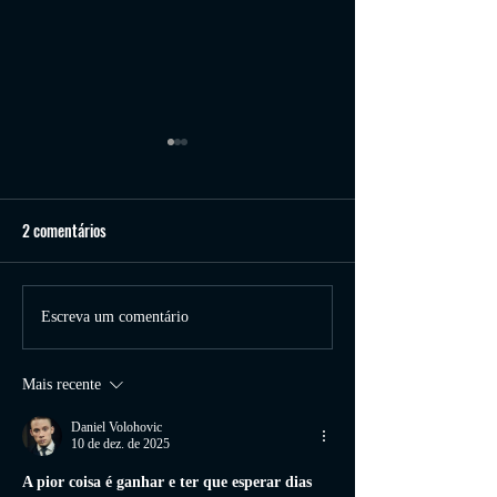
COMENTARIOS
dEIXE AQUI SUAS
2 comentários
PERGUNTAS
Melhores Cursos de
Escreva um comentário
online em 2023
Mais recente
Daniel Volohovic
10 de dez. de 2025
A pior coisa é ganhar e ter que esperar dias 