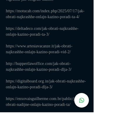
https://motucab.com/index.php/2025/07/17/jak-
obrati-najkrashhe-onlajn-kazino-poradi-ta-4/
https://deltadeco.com/jak-obrati-najkrashhe-
onlajn-kazino-poradi-ta-3/
https://www.artesiavacanze.it/jak-obrati-
najkrashhe-onlajn-kazino-poradi-vid-2/
http://huppertlawoffice.com/jak-obrati-
najkrashhe-onlajn-kazino-poradi-dlja-3/
https://digitalboard.org.in/jak-obrati-najkrashhe-
onlajn-kazino-poradi-dlja-3/
https://enxovaisguilherme.com.br/pablic/jak-
obrati-nadijne-onlajn-kazino-poradi-ta/
https://ideaqo.ae/2025/07/17/jak-obrati-nadijne-
onlajn-kazino-poradi-ta/