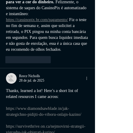
para ver a cor do dinheiro.
 Felizmente, o 
sistema de saques do CassinoPix é automatizado 
e instantâneo: 
https://cassinopix.br.com/pagamento/
 Fiz o teste 
no fim de semana e, assim que solicitei a 
retirada, o PIX pingou na minha conta bancária 
em segundos. Para quem busca liquidez imediata 
e não gosta de enrolação, essa é a única casa que 
eu recomendo de olhos fechados.
Curtir
Responder
Reece Nicholls
28 de jul. de 2025
Thanks, learned a lot! Here’s a short list of 
related resources I came across:
https://www.diamondsawblade.in/jak-
strategichno-pidijti-do-viboru-onlajn-kazino/
https://survivethrive.on.ca/nejmovirni-strategii-
vigrashu-jak-obigrati-kazino/