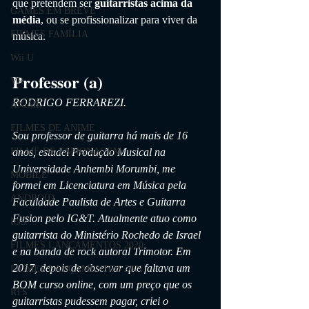
que pretendem ser
 guitarristas acima da 
GAMES EM BREVE
média
, ou se profissionalizar para viver da 
FILMES FAMÍLIA
música.
Wii U
Professor (a)
VR
RODRIGO FERRAREZI.
ANIME
FILMES DE ANIME
Sou professor de guitarra há mais de 16 
anos, estudei Produção Musical na 
FILME DE ESPIONAGEM
Universidade Anhembi Morumbi, me 
MOBILE
formei em Licenciatura em Música pela 
ANDROID
Faculdade Paulista de Artes e Guitarra 
Fusion pelo IG&T. Atualmente atuo como 
IOS
guitarrista do Ministério Rochedo de Israel 
FILMES LANÇAMENTOS 2020
e na banda de rock autoral Trimotor. Em 
2017, depois de observar que faltava um 
FILMES LANÇAMENTOS 2021
BOM curso online, com um preço que os 
RTS
guitarristas pudessem pagar, criei o 