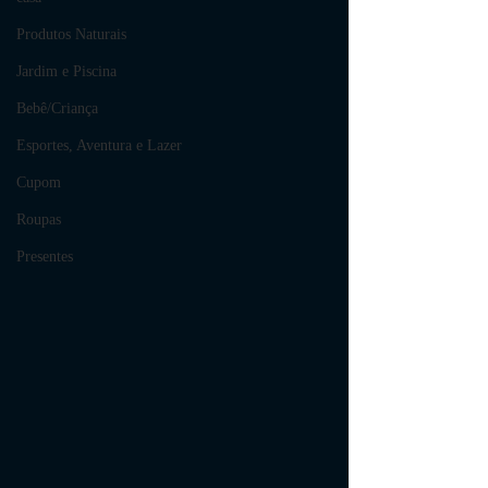
Produtos Naturais
Jardim e Piscina
Bebê/Criança
Esportes, Aventura e Lazer
Cupom
Roupas
Presentes