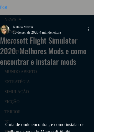
Post
NEWS
Natália Martin
NEWS
16 de set. de 2020
4 min de leitura
Microsoft Flight Simulator
AÇÃO
2020: Melhores Mods e como
AVENTURA
encontrar e instalar mods
RPG
MUNDO ABERTO
ESTRATÉGIA
SIMULAÇÃO
FICÇÃO
TERROR
PC
Guia de onde encontrar, e como instalar os 
melhores mods do Microsoft Flight 
PS4