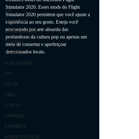
Simulator 2020. Esses mods do Flight 
PS5
Simulator 2020 permitem que você ajuste a 
XBOX ONE
experiência ao seu gosto. Esteja você 
procurando por arte absurda das 
XBOX SERIES X
profundezas da cultura pop ou apenas um 
ÚLTIMAS
meio de consertar e aperfeiçoar 
determinados locais.
TRAILER
PLATAFORMA
FPS
DICAS
TIRO
LGBTQ+
CORRIDA
ESPORTES
SOBREVIVÊNCIA