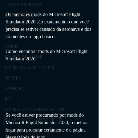
GAMES EM BREVE
Os melhores mods do Microsoft Flight 
FILMES FAMÍLIA
Simulator 2020 são exatamente o que você 
Wii U
precisa se estiver cansado da aeronave e dos 
ambientes do jogo básico. 
VR
ANIME
Como encontrar mods do Microsoft Flight 
FILMES DE ANIME
Simulator 2020
FILME DE ESPIONAGEM
MOBILE
ANDROID
IOS
FILMES LANÇAMENTOS 2020
Se você estiver procurando por mods do 
FILMES LANÇAMENTOS 2021
Microsoft Flight Simulator 2020, o melhor 
lugar para procurar certamente é a página 
RTS
NexusMods do jogo. 