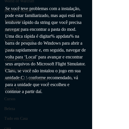
World of Warcraft
Se você teve problemas com a instalação, 
Review e Análise
pode estar familiarizado, mas aqui está um 
Smartphone
lembrete rápido da string que você precisa 
navegar para encontrar a pasta do mod. 
Eletrônicos
Uma dica rápida é digitar% appdata% na 
Games e Consoles
barra de pesquisa do Windows para abrir a 
pasta rapidamente e, em seguida, navegar de 
Monitor
volta para ‘Local’ para avançar e encontrar 
Cuidados Pessoais
seus arquivos do Microsoft Flight Simulator. 
Produtos Gamer
Claro, se você não instalou o jogo em sua 
unidade C: \ conforme recomendado, vá 
Computador e Informática
para a unidade que você escolheu e 
Smart TV
continue a partir daí.
Cursos
Beleza
Tudo em Casa
casa