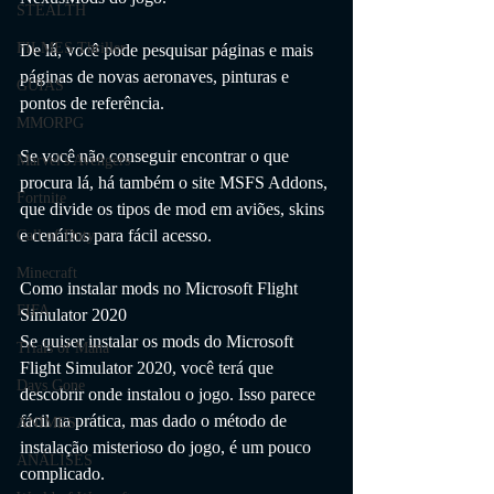
STEALTH
FILMES Thriller
De lá, você pode pesquisar páginas e mais 
páginas de novas aeronaves, pinturas e 
GUIAS
pontos de referência. 
MMORPG
Se você não conseguir encontrar o que 
Marvel's Avengers
procura lá, há também o site MSFS Addons, 
Fortnite
que divide os tipos de mod em aviões, skins 
e cenários para fácil acesso.
Call of Duty
Minecraft
Como instalar mods no Microsoft Flight 
FIFA
Simulator 2020
Se quiser instalar os mods do Microsoft 
Trials of Mana
Flight Simulator 2020, você terá que 
Days Gone
descobrir onde instalou o jogo. Isso parece 
fácil na prática, mas dado o método de 
ANIMES
instalação misterioso do jogo, é um pouco 
ANÁLISES
complicado.