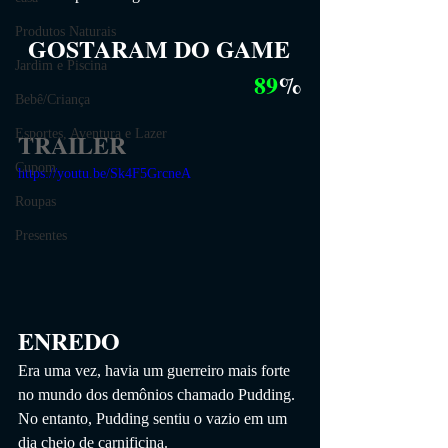
Produtos Naturais
GOSTARAM DO GAME
Jardim e Piscina
89
%
Bebê/Criança
Esportes, Aventura e Lazer
TRAILER
Cupom
https://youtu.be/Sk4F5GrcneA
Roupas
Presentes
ENREDO
Era uma vez, havia um guerreiro mais forte 
no mundo dos demônios chamado Pudding. 
No entanto, Pudding sentiu o vazio em um 
dia cheio de carnificina.