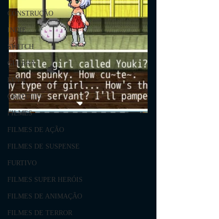
CONSTRUÇÃO
INDIE
SWITCH
GUERRA
LUTA
GRATUITO
FILMES
FILMES DE AÇÃO
FILMES DE SUSPENSE
FURTIVO
FILMES SUPER HERÓIS
FILMES DE ANIMAÇÃO
FILMES DE TERROR