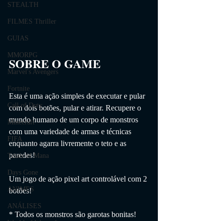
STEALTH
FILMES Thriller
GUIAS
MMORPG
SOBRE O GAME                
Marvel's Avengers
Fortnite
Esta é uma ação simples de executar e pular 
Call of Duty
com dois botões, pular e atirar. Recupere o 
mundo humano de um corpo de monstros 
Minecraft
com uma variedade de armas e técnicas 
FIFA
enquanto agarra livremente o teto e as 
paredes!
Trials of Mana
Days Gone
Um jogo de ação pixel art controlável com 2 
ANIMES
botões!
ANÁLISES
* Todos os monstros são garotas bonitas!