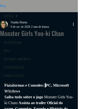
Post
NEWS
Natália Martin
NEWS
4 de set. de 2020
2 min de leitura
Monster Girls You-ki Chan
AÇÃO
AVENTURA
RPG
MUNDO ABERTO
ESTRATÉGIA
SIMULAÇÃO
FICÇÃO
Plataformas e Consoles: 
PC, Microsoft 
Windows
TERROR
Saiba tudo sobre o jogo 
Monster Girls You-
PC
ki Chan
: Assista ao trailer Oficial do 
game, Gameplay, Enredo e História do 
PS4