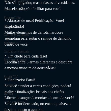
World of Warcraft
Não só o jogador, mas todas as adversidades.
Mas eles não vão facilitar para você!
Review e Análise
Smartphone
* Abraços de urso! Petrificação! Vore! 
Explodindo!
Eletrônicos
Muitos elementos de derrota hardcore 
Games e Consoles
aguardam para agitar o sangue de demônio 
Monitor
dentro de você.
Cuidados Pessoais
* Um chefe para cada fase!
Produtos Gamer
Escolha entre 5 armas diferentes e descubra 
a melhor maneira de derrubá-las!
Computador e Informática
Smart TV
* Finalizador Fatal!
Cursos
Se você atender a certas condições, poderá 
realizar finalizações brutais nos chefes.
Beleza
Liberte o sangue demoníaco dentro de você!
Tudo em Casa
Se você for derrotado, no entanto, talvez o 
destino oposto o aguarde 
casa