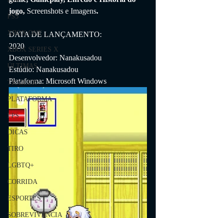
jogo, 
Screenshots e Imagens
.
PS5
XBOX ONE
DATA DE LANÇAMENTO:
2020
XBOX SERIES X
Desenvolvedor: Nanakusadou
ÚLTIMAS
Estúdio: Nanakusadou
Plataforma: Microsoft Windows
TRAILER
PLATAFORMA
FPS
DICAS
TIRO
LGBTQ+
CORRIDA
ESPORTES
SOBREVIVÊNCIA