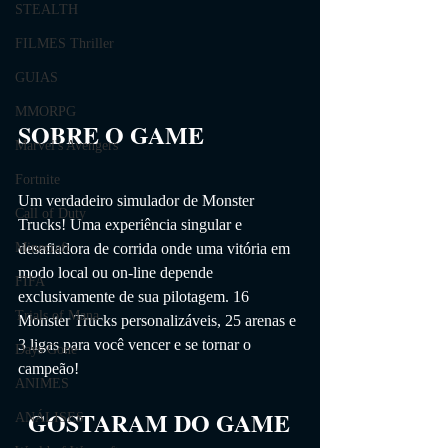
STEALTH
FILMES Thriller
GUIAS
MMORPG
SOBRE O GAME                
Marvel's Avengers
Fortnite
Um verdadeiro simulador de Monster 
Call of Duty
Trucks! Uma experiência singular e 
Minecraft
desafiadora de corrida onde uma vitória em 
modo local ou on-line depende 
FIFA
exclusivamente de sua pilotagem. 16 
Trials of Mana
Monster Trucks personalizáveis, 25 arenas e 
3 ligas para você vencer e se tornar o 
Days Gone
campeão!
ANIMES
GOSTARAM DO GAME
ANÁLISES