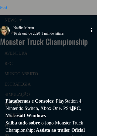
Post
NEWS
Natália Martin
NEWS
16 de out. de 2020
1 min de leitura
Monster Truck Championship
AÇÃO
AVENTURA
RPG
MUNDO ABERTO
ESTRATÉGIA
SIMULAÇÃO
Plataformas e Consoles: 
PlayStation 4, 
FICÇÃO
Nintendo Switch, Xbox One, PS4,
PC, 
TERROR
Microsoft Windows
Saiba tudo sobre o jogo 
Monster Truck 
PC
Championship
: Assista ao trailer Oficial 
PS4