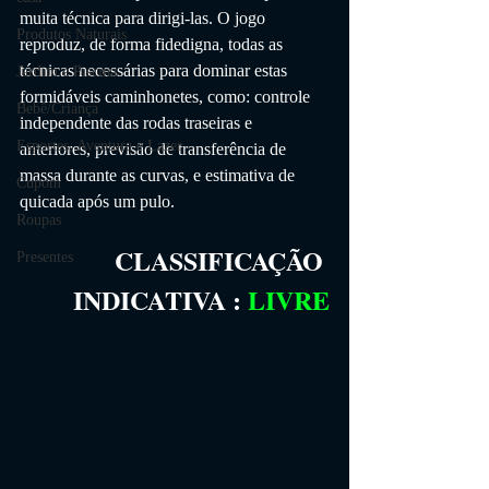
muita técnica para dirigi-las. O jogo 
Produtos Naturais
reproduz, de forma fidedigna, todas as 
técnicas necessárias para dominar estas 
Jardim e Piscina
formidáveis ​​caminhonetes, como: controle 
Bebê/Criança
independente das rodas traseiras e 
Esportes, Aventura e Lazer
anteriores, previsão de transferência de 
massa durante as curvas, e estimativa de 
Cupom
quicada após um pulo.
Roupas
CLASSIFICAÇÃO 
Presentes
INDICATIVA
 :
LIVRE