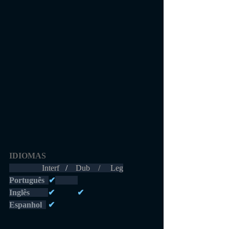
IDIOMAS 
                Interf  
 /    
Dub    /     Leg
Português 
✔
Inglês         
✔           ✔          
Espanhol  
 ✔       