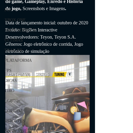
do game, Gameplay, Enredo e História 
do jogo, 
Screenshots e Imagens
.
PS5
XBOX ONE
Data de lançamento inicial: outubro de 2020
Estúdio: BigBen Interactive
XBOX SERIES X
Desenvolvedores: Teyon, Teyon S.A.
ÚLTIMAS
Gêneros: Jogo eletrônico de corrida, Jogo 
TRAILER
eletrônico de simulação
PLATAFORMA
FPS
DICAS
TIRO
LGBTQ+
CORRIDA
ESPORTES
SOBREVIVÊNCIA