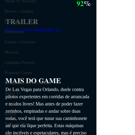
92
%
World of Warcraft
Review e Análise
TRAILER
Smartphone
https://youtu.be/3BbdQUKX_JU
Eletrônicos
Games e Consoles
Monitor
Cuidados Pessoais
Produtos Gamer
MAIS DO GAME
Computador e Informática
De Las Vegas para Orlando, duele contra 
Smart TV
pilotos experientes em corridas de arrancada 
e modos livres! Mas antes de poder fazer 
Cursos
zerinhos, empinadas e andar sobre duas 
Beleza
rodas, você terá que tunar sua caminhonete 
Tudo em Casa
até que ela fique perfeita. Estas máquinas 
são incríveis e espetaculares, mas é preciso 
casa