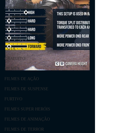
CONSTRUÇÃO
INDIE
SWITCH
GUERRA
LUTA
GRATUITO
FILMES
FILMES DE AÇÃO
FILMES DE SUSPENSE
FURTIVO
FILMES SUPER HERÓIS
FILMES DE ANIMAÇÃO
FILMES DE TERROR